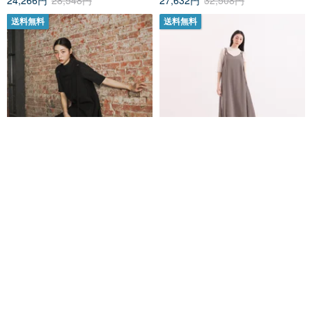
送料無料
送料無料
【クラシックオリジナル】
【クラシックオリジナル】
Xinyuan_念願の細肩ベルト洋装
Xinyuan_念願の細肩ベルト洋装
_CLD032_黑
_CLD032_灰
SU:MI said
SU:MI said
21,308円
25,068円
21,308円
25,068円
送料無料