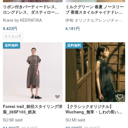
リボン付きパーティードレス、
ミルクグリーン 春夏 ノースリー
ロングドレス、ダスティローズ
ブ 香港スタイルチャイナドレス
カラー
優しい色合いのチャイナ風ワン
伊甸 オリジナルアレンジチャイナドレス
Krave by KEERATIKA
ピース ショールやアウターと合
9,423円
4,181円
わせて
カスタム可
送料無料
送料無料
Forest trail_林径スタイリング洋
【クラシックオリジナル】
装_26SF103_鉄灰
Wuchang_無常・しわの長い洋
装_鉄灰__CLD026_
SU:MI said
SU:MI said
24,266円
28,548円
27,632円
32,508円