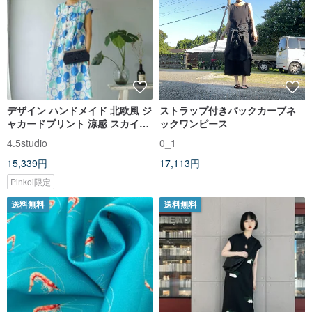
デザイン ハンドメイド 北欧風 ジ
ストラップ付きバックカーブネ
ャカードプリント 涼感 スカイブ
ックワンピース
ルー袖付き 丸首 アンブレラバー
4.5studio
0_1
ジョン ワンピース
15,339円
17,113円
Pinkoi限定
送料無料
送料無料