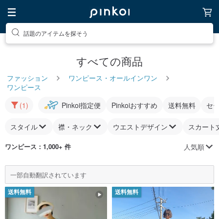
話題のアイテムを探そう
すべての商品
ファッション
ワンピース・オールインワン
ワンピース
(1)
Pinkoi指定便
Pinkoiおすすめ
送料無料
セ
スタイル
襟・ネック
ウエストデザイン
スカート
人気順
ワンピース
：1,000+ 件
一部自動翻訳されています
送料無料
送料無料