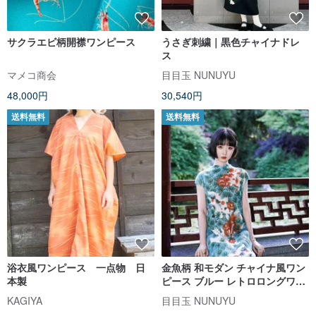
サクラエビ柄開襟ワンピース
うさぎ刺繍｜黒色チャイナドレ
ス
マメコ商会
目目玉 NUNUYU
48,000円
30,540円
送料無料
送料無料
浴衣風ワンピース 一点物 日
金魚柄 和モダン チャイナ風ワン
本製
ピース ブルー レトロロングワン
ピース 夏コーデ 写真映え
KAGIYA
目目玉 NUNUYU