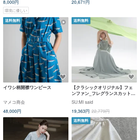
8,000円
20,671円
環境に優しい
送料無料
送料無料
イワシ柄開襟ワンピース
【クラシックオリジナル】フェ
ンファン_フレグランスカットス
タンドカラーワンピース
マメコ商会
SU:MI said
_CLD029_ライトブルー
48,000円
19,363円
22,779円
送料無料