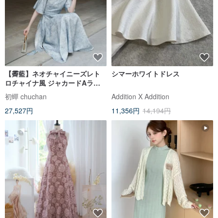
【霽藍】ネオチャイニーズレト
シマーホワイトドレス
ロチャイナ風 ジャカードAライ
ンウエストマーク/交差襟ワンピ
初蟬 chuchan
Addition X Addition
ース
27,527円
11,356円
14,194円