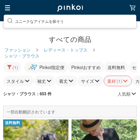
ユニークなアイテムを探そう
すべての商品
ファッション
レディース・トップス
シャツ・ブラウス
(1)
Pinkoi指定便
Pinkoiおすすめ
送料無料
セ
スタイル
袖丈
着丈
サイズ
素材
(1)
カ
人気順
シャツ・ブラウス
：653 件
一部自動翻訳されています
送料無料