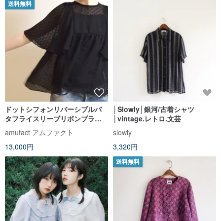
送料無料
ドットシフォンリバーシブルバ
│Slowly│銀河/古着シャツ
タフライスリーブリボンブラウ
│vintage.レトロ.文芸
ス ブラック 受注制作
amufact アムファクト
slowly
13,000円
3,320円
送料無料