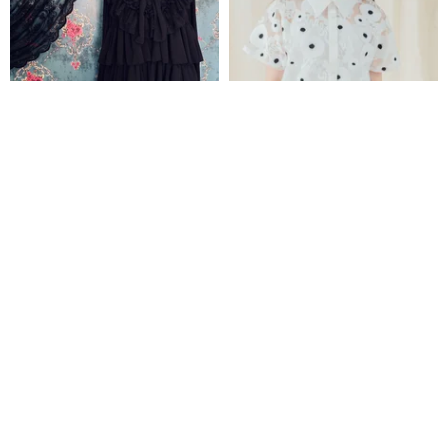
ふんわりティアードSarah -サラ-
オーガンジー夏花刺繍 パフスリ
【blackカラー】
ーブブラウス ライトウェディン
グドレス
Sherry Rosa
eande
19,000円
14,022円
送料無料
送料無料