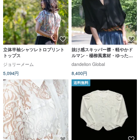
立体半袖シャツレトロプリント
抜け感スキッパー襟・軽やかド
トップス
ルマン・楊柳風素材・ゆったり
体型カバー・薄手ストレッチ・
ジョリーメーム
dandelion Global
ブラウス・シャツ・ブラック・
5,094円
8,400円
d-tp3015
送料無料