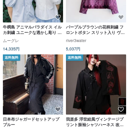
牛稠島 アニマルパラダイス イル
パープルブラウンの花柄刺繍 フ
カ刺繍 ユニークな透かし彫り 波
ロントボタン スリット入り ヴィ
型変形襟 バイカラー半袖シャツ
ンテージブラウス シャツ
ムーグレ
river3water
トップス
14,335円
5,037円
送料無料
送料無料
日本布ジャガードセットアップ
我楽多 浮世絵風ヴィンテージプ
ブルー
リント振袖シャツハーネス 改良