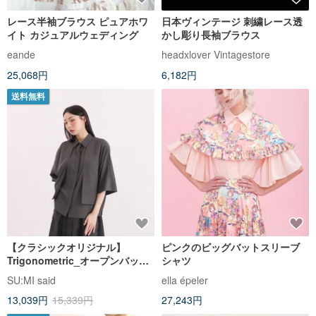
レース半袖ブラウス ピュアホワ
日本ヴィンテージ 刺繍レース透
イト カジュアルウェディング
かし彫り長袖ブラウス
eande
headxlover Vintagestore
25,068円
6,182円
送料無料
【クラシックオリジナル】
ピンクのビッグバットスリーブ
Trigonometric_オープンバック
シャツ
シャツ_CLT001_アッシュブルー
SU:MI said
ella épeler
13,039円
15,339円
27,243円