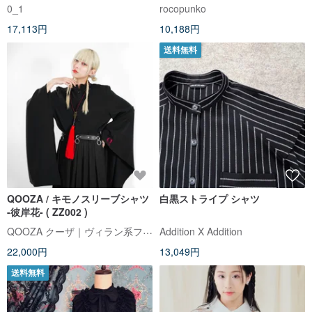
和風 ACDC RAG 台湾 JA0794
0_1
rocopunko
17,113円
10,188円
送料無料
QOOZA / キモノスリーブシャツ
白黒ストライプ シャツ
-彼岸花- ( ZZ002 )
QOOZA クーザ｜ヴィラン系ファッション
Addition X Addition
22,000円
13,049円
送料無料