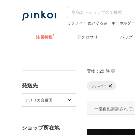
ミッフィー ぬいぐるみ
キーホルダ
ドリンクホルダー 台湾
人物ステッ
注目特集
アクセサリー
バッグ
置物
：25 件
発送先
シルバー
アメリカ合衆国
一部自動翻訳されて
ショップ所在地