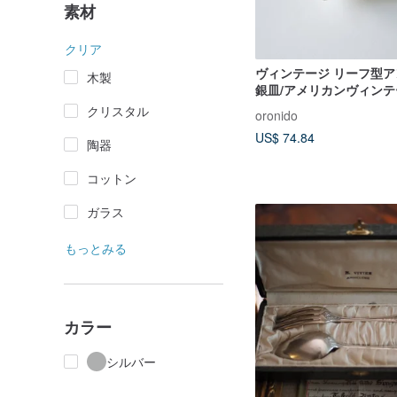
素材
クリア
ヴィンテージ リーフ型
木製
銀皿/アメリカンヴィンテ
クリスタル
oronido
US$ 74.84
陶器
コットン
ガラス
もっとみる
カラー
シルバー