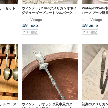
リーセット
ヴィンテージ1946アメリカンオネイ
Vintage195
ダチューダープレートシルバークリ
バースプーン湾
ームプレート/ジュエリー収納ボック
Loop Vintage
Loop Vintage
ス
US$ 102.01
US$ 35.19
Pinkoi限定
Pinkoi限定
国シルバース
ヴィンテージオランダ風車風力ター
初期のアメリカ