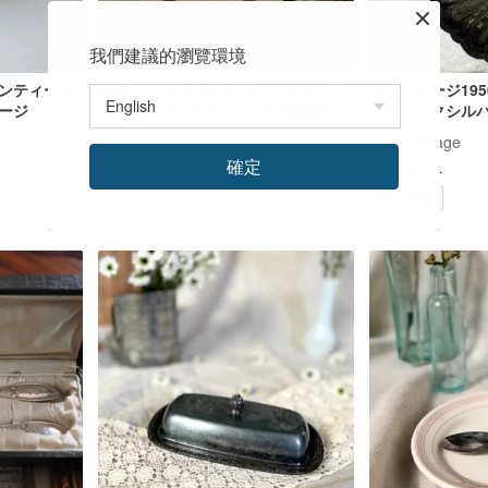
我們建議的瀏覽環境
アンティーク
30917-フランスアンティークカトリ
ヴィンテージ19
ージ
ック洗礼ボックスシルバー柑橘類ス
ンティークシルバ
クイーザーセットオリジナルボック
トレージ/ディス
JSVS アンティークインテリアセレクトショップ
Loop Vintage
ス付き
確定
US$ 146.10
US$ 84.64
Pinkoi限定