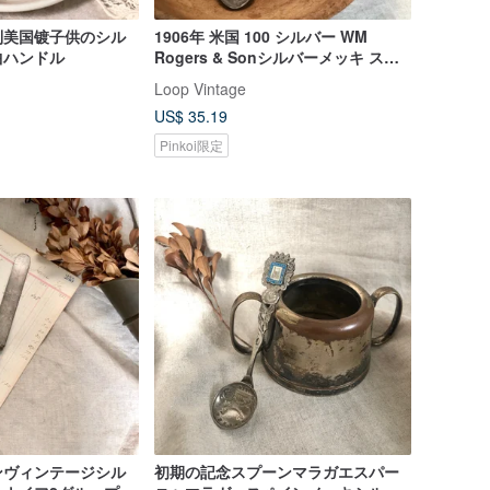
4年制美国镀子供のシル
1906年 米国 100 シルバー WM
曲ハンドル
Rogers & Sonシルバーメッキ スプ
ーン フォーク 2 グループ
Loop Vintage
US$ 35.19
Pinkoi限定
ンヴィンテージシル
初期の記念スプーンマラガエスパー