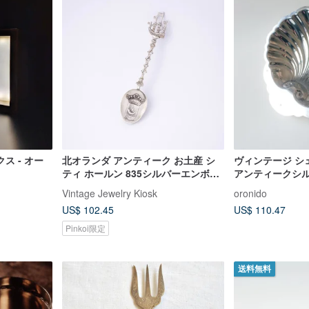
ス - オー
北オランダ アンティーク お土産 シ
ヴィンテージ シ
ティ ホールン 835シルバーエンボス
アンティークシル
加工 船 装飾スプーン
リカ製ユーズド
Vintage Jewelry Kiosk
oronido
US$ 102.45
US$ 110.47
Pinkoi限定
送料無料