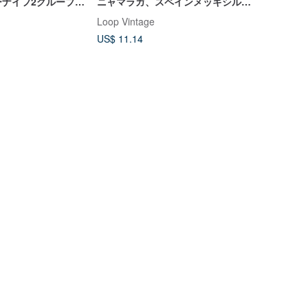
ーナイフ2グループ家
ニャマラガ、スペインメッキシルバ
ー小さじ/小さなスプーン
Loop Vintage
US$ 11.14