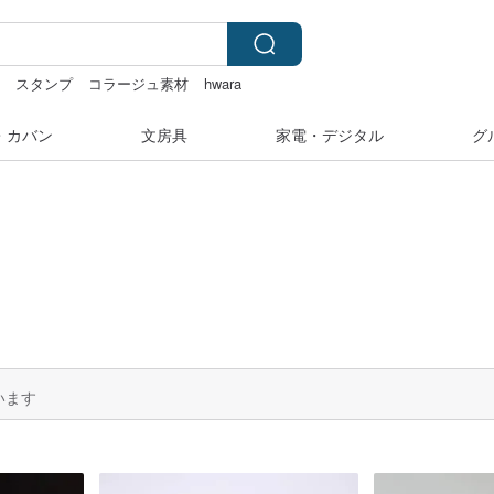
ー
スタンプ
コラージュ素材
hwara
カー
クリスマス
・カバン
文房具
家電・デジタル
グ
います