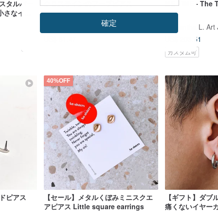
リスタルパー
クロスラインのフープピアス
ME TIME - The
小さなイヤ
 シルバー
確定
JieJie Jewelry -handmade jewelry
Samantha L. Art 
US$ 61.47
US$ 203.51
カスタム可
40%OFF
ルドピアス
【セール】メタルくぼみミニスクエ
【ギフト】ダブ
アピアス Little square earrings
痛くないイヤーカ
女兼用イヤーカ