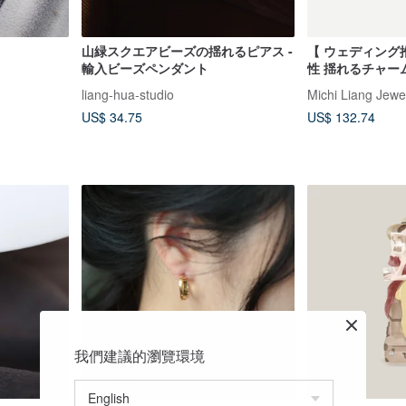
山緑スクエアビーズの揺れるピアス -
【 ウェディング
輸入ビーズペンダント
性 揺れるチャー
Riley ear cuff 
liang-hua-studio
Michi Liang Jewe
US$ 34.75
US$ 132.74
我們建議的瀏覽環境