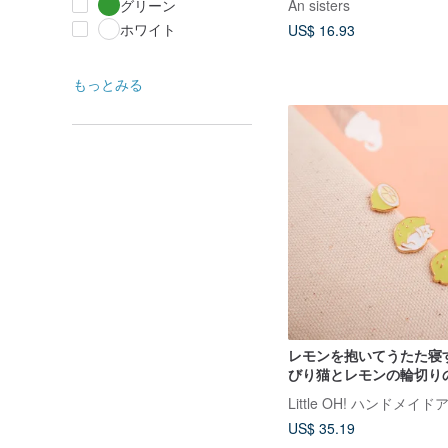
An sisters
グリーン
ホワイト
US$ 16.93
もっとみる
レモンを抱いてうたた寝
びり猫とレモンの輪切り
セット
Little OH! ハンドメ
US$ 35.19