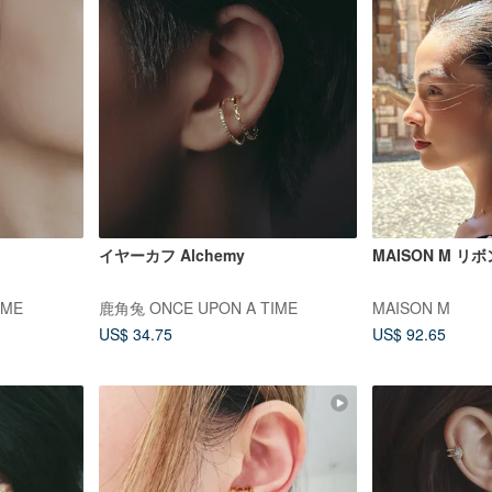
イヤーカフ Alchemy
MAISON M 
IME
鹿角兔 ONCE UPON A TIME
MAISON M
US$ 34.75
US$ 92.65