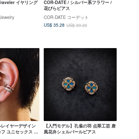
 Traveler イヤリング
COR-DATE / シルバー系フラワー /
花びらピアス
Jewelry
COR-DATE コーデット
US$ 35.28
US$ 39.20
ルレイヤーデザイン
【入門モデル】孔雀の羽 点翠工芸 唐
フ ユニセックス 男
風花弁シェルパールピアス
フ