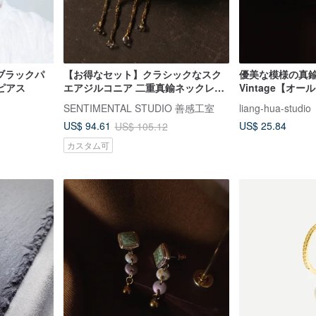
/ ブラックパ
【お得なセット】クラシックなスク
優美な模様の真鍮
ピアス
エアジルコニア 二重真鍮ネックレス
Vintage【オ
＋イヤリング
SENTIMENTAL STUDIO 善感工室
liang-hua-studio
US$ 25.84
US$ 94.61
US$ 105.12
カスタム可