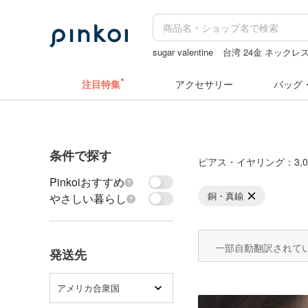
sugar valentine
台湾 24金 ネックレ
クリスマス
ラベルシール
pion
キ
注目特集
アクセサリー
バッグ
条件で探す
ピアス・イヤリング
：3,0
Pinkoiおすすめ
銅・真鍮
やさしい暮らし
一部自動翻訳されて
発送先
アメリカ合衆国