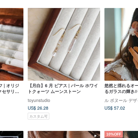
 | オリジ
【月白】6 月 ピアス | パール ホワイ
悠然と揺れるオー
アクセサリー
トクォーツ ムーンストーン
るガラスの輝き/
toyunstudio
ル ボヌール デ
US$ 26.28
US$ 57.02
カスタム可
10%OFF