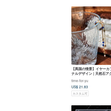
【異国の情景】イヤーカフ
ナルデザイン | 天然石
（ギフトボックス付き）
time-for-yu
US$ 21.83
カスタム可