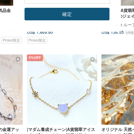
気品金
天然A貨翡翠 高氷種 輝く瓜料/危料/
|藍剛女神|A貨
確定
威料 ブルーウォーター翡翠バングル
いブルーのジェ
正円58
5mm 18Kメッ
Full Bloom
Luien Jade 
フブレスレット
US$ 1,469.90
US$ 136.55
US$
Pinkoi限定
Pinkoi限定
5%OFF
の金運アッ
|マダム養成チェーン|A貨翡翠アイス
オリジナル 天然