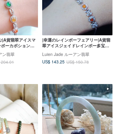
ぶ|A貨翡翠アイスマ
|幸運のレインボーフェアリー|A貨翡
ンボーカボション
翠アイスジェイドレインボー多宝カ
GP豪華セッティングブ
ボション 3mm SV925 18KGP フェア
ルーアン翡翠
Luien Jade ルーアン翡翠
リーブレスレット
US$ 143.25
 204.01
US$ 150.78