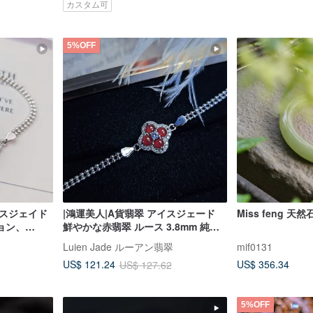
カスタム可
5%OFF
イスジェイド
|鴻運美人|A貨翡翠 アイスジェード
Miss feng 天
ョン、
鮮やかな赤翡翠 ルース 3.8mm 純銀
クローバー二
製18Kメッキ クローバーモチーフ ブ
Luien Jade ルーアン翡翠
mif0131
レスレット
US$ 356.34
US$ 121.24
US$ 127.62
5%OFF