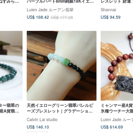
ねずみらい
パープルハート8mm純銀18Kイエロ
レスレット 財運 
スレット |
ーゴールドメッキシンプルブレスレ
作りブレスレッ
Luien Jade ルーアン翡翠
Shannai
ク | ミャ
ット
US$ 94.59
US$ 168.42
US$ 177.28
レスレット
ター翡翠の
天然イエローグリーン翡翠バレルビ
ミャンマー産A
産A貨翡翠
ーズブレスレット | グラデーション
氷種ウーチー大
な潤いと優雅
グリーン翡翠ビーズ・サンダルウッ
Calvin Lai studio
Luien Jade 
ドビーズ
US$ 146.10
US$ 614.69