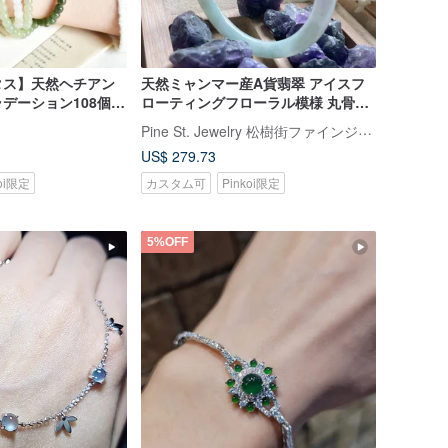
タス】天然ヘチアン
天然ミャンマー産A貨翡翠 アイスフ
デーション108個の
ローティングフローラル模様 丸骨バ
数珠数珠ロザリオブ
ングル 美人バングル
Pine St. Jewelry 松樹街ファインジュエリー
スレット
US$ 279.73
koi限定
カスタム可
Pinkoi限定
5%OFF