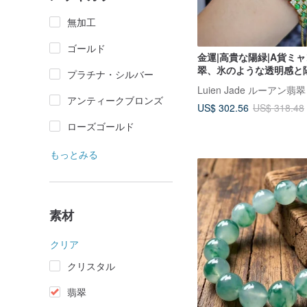
無加工
ゴールド
金運|高貴な陽緑|A貨ミ
翠、氷のような透明感と
プラチナ・シルバー
を放つカボション、純銀
Luien Jade ルーアン翡翠
華セッティングブレスレ
アンティークブロンズ
US$ 302.56
US$ 318.48
ローズゴールド
もっとみる
素材
クリア
クリスタル
翡翠