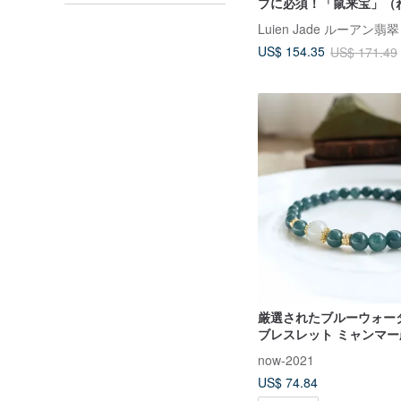
プに必須！「鼠来宝」（
ほう）ペンダント付きブレ
Luien Jade ルーアン翡翠
高氷種、輝く淡いライラッ
US$ 154.35
US$ 171.49
ンマー産A貨翡翠 純銀ブ
厳選されたブルーウォー
ブレスレット ミャンマー
が彩る 腕元に宿る深遠
now-2021
な質感
US$ 74.84