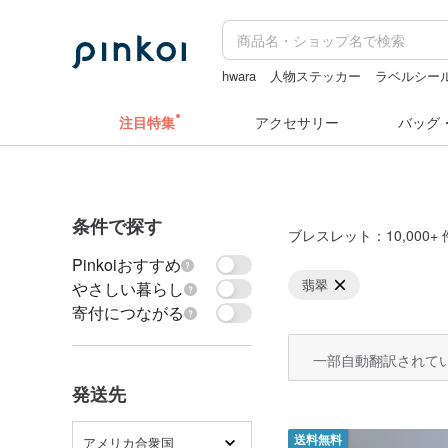
hwara
人物ステッカー
ラベルシー
pion
台湾 24金 ネックレス
注目特集
アクセサリー
バッグ
条件で探す
ブレスレット
：10,000+ 
Pinkoiおすすめ
翡翠
やさしい暮らし
寄付につながる
一部自動翻訳されて
発送先
アメリカ合衆国
送料無料