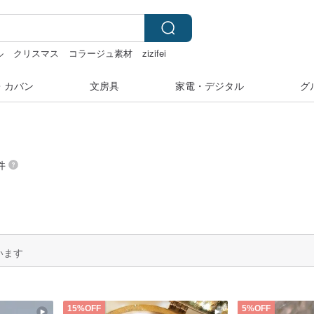
ル
クリスマス
コラージュ素材
zizifei
・カバン
文房具
家電・デジタル
グ
件
います
15%OFF
5%OFF