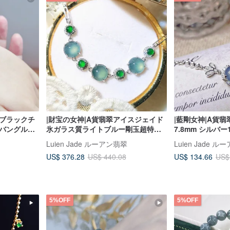
スブラックチ
|財宝の女神|A貨翡翠アイスジェイド
|藍剛女神|A貨
ズバングル
氷ガラス質ライトブルー剛玉超特大
7.8mm シルバー
カボション9mm 純銀18KGP 小粋な
ブレスレット
Luien Jade ルーアン翡翠
Luien Jade 
ラグジュアリーブレスレット
US$ 376.28
US$ 134.66
US$ 440.08
US$
5%OFF
5%OFF