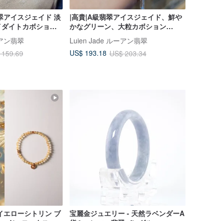
翡翠アイスジェイド 淡
|高貴|A級翡翠アイスジェイド、鮮や
イダイトカボション
かなグリーン、大粒カボション
キ純銀製 ハートモチー
6.5mm スターリングシルバー18Kメ
ルーアン翡翠
Luien Jade ルーアン翡翠
ッキ、上品な多連ブレスレット
US$ 193.18
 159.69
US$ 203.34
イエローシトリン ブ
宝麗金ジュエリー - 天然ラベンダーA