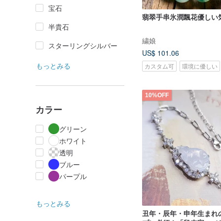
宝石
翡翠手串氷潤飄花優しい
半貴石
繍娘
スターリングシルバー
US$ 101.06
もっとみる
カスタム可
環境に優しい
10%OFF
カラー
グリーン
ホワイト
透明
ブルー
パープル
もっとみる
丑年・辰年・申年生まれ