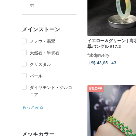
示
メインストーン
イエロー＆グリーン | 高
メノウ・翡翠
翠バングル #17.2
天然石・半貴石
fbbdjewelry
US$ 43,651.43
クリスタル
パール
ダイヤモンド・ジルコ
5%OFF
ニア
もっとみる
メッキカラー