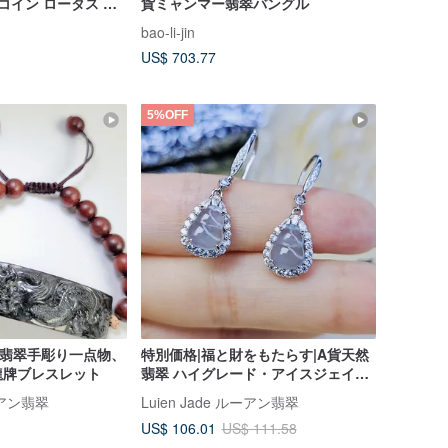
コイン ロータス 手
貨ミャンマー翡翠バングル
ト
bao-li-jin
US$ 703.77
5%OFF
貨翡翠手彫り一点物、
特別価格|福と財をもたらす|A貨天然
龍牌ブレスレット
翡翠 ハイグレード・アイスジェイド
艶やかなブルーのひょうたん型
ルーアン翡翠
Luien Jade ルーアン翡翠
8.9mm スターリングシルバー18KGP
US$ 106.01
US$ 111.58
優美なピアスフック