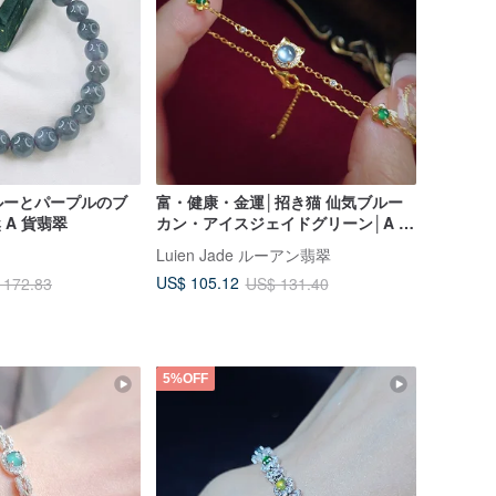
ルーとパープルのブ
富・健康・金運│招き猫 仙気ブルー
 A 貨翡翠
カン・アイスジェイドグリーン│A 貨
翡翠純銀ブレスレット
Luien Jade ルーアン翡翠
US$ 105.12
 172.83
US$ 131.40
5%OFF