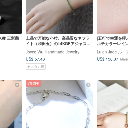
氷種 三彩翡
上品で万能な小粒、高品質なネフラ
|五行で幸運を呼
イト（和田玉）の14KGFアジャスタ
ルチカラーレイ
ーブレスレット | 日常使いの重ね付
5mm 純銀18K
Joyce Wu Handmade Jewelry
Luien Jade 
けスタイル
レスレット
US$ 57.46
US$ 156.07
US$
カスタム可
5%OFF