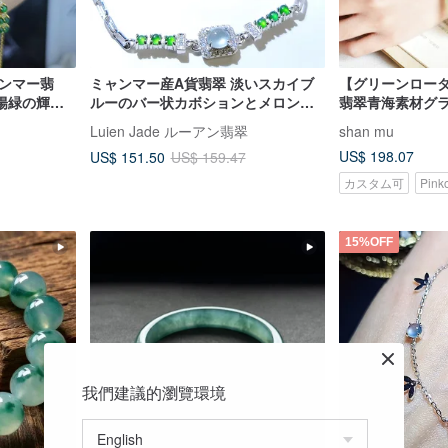
ャンマー翡
ミャンマー産A貨翡翠 淡いスカイブ
【グリーンロー
陽緑の輝き
ルーのバー状カボションとメロン型
翡翠青海素材グラ
製多連3列豪
ミニグリーンガラスカボションをあ
古い形のビーズ
Luien Jade ルーアン翡翠
shan mu
ット
しらった純銀製ブレスレット
レスレットブレ
US$ 198.07
US$ 151.50
US$ 159.47
カスタム可
Pin
15%OFF
我們建議的瀏覽環境