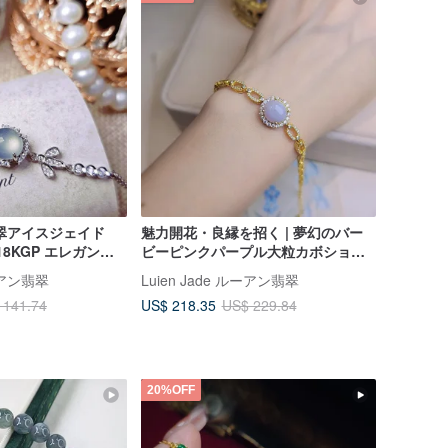
翡翠アイスジェイド
魅力開花・良縁を招く | 夢幻のバー
18KGP エレガント
ビーピンクパープル大粒カボション |
ミャンマー産A貨翡翠 純銀製豪華ブ
ルーアン翡翠
Luien Jade ルーアン翡翠
レスレット
US$ 218.35
 141.74
US$ 229.84
20%OFF