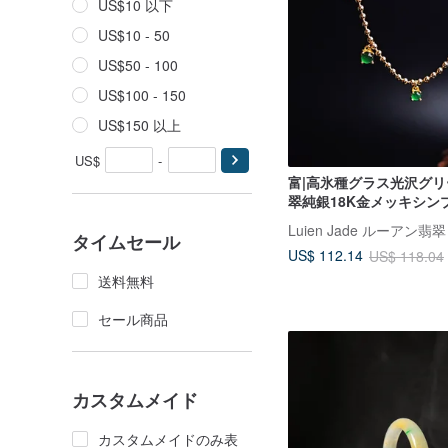
US$10 以下
US$10 - 50
US$50 - 100
US$100 - 150
US$150 以上
US$
-
富|高氷種グラス光沢グリ
翠純銀18K金メッキシン
ブレスレット
Luien Jade ルーアン翡翠
タイムセール
US$ 112.14
US$ 118.04
送料無料
セール商品
カスタムメイド
カスタムメイドのみ表