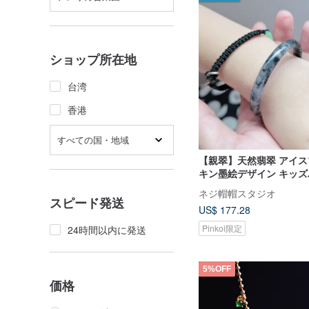
ショップ所在地
台湾
香港
すべての国・地域
【親翠】天然翡翠 アイ
キン墨絵デザイン キッ
45mm
ネジ帽帽スタジオ
スピード発送
US$ 177.28
Pinkoi限定
24時間以内に発送
5%OFF
価格