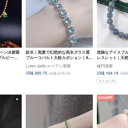
ーン|A貨翡
財水｜高貴で幻想的な高氷ガラス質
危険なアイスブ
プルビーズ
ブルーコバルト大粒カボション｜A貨
レスレット | 天然
翡翠純銀角砂糖多連ブレスレット
Luien Jade ルーアン翡翠
縁円翡翠
US$ 265.75
US$ 164.19
US$ 279.73
US$
カスタム可
24%OFF