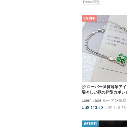
Pinkoi限定
5%OFF
|クローバー|A貨翡翠ア
瑞々しい緑の卵型カボシ
18KGP純銀製四つ葉の
Luien Jade ルーアン翡翠
重パールブレスレット
US$ 113.80
US$ 119.78
送料無料