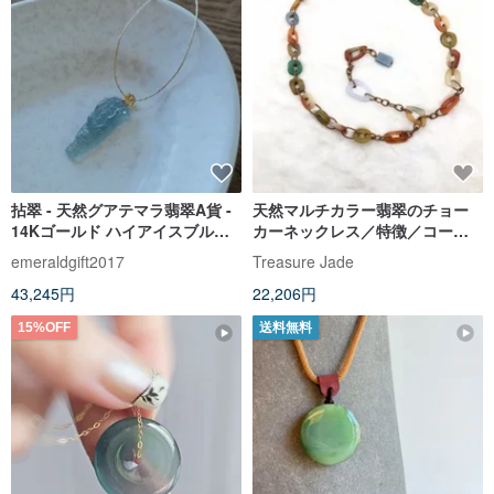
拈翠 - 天然グアテマラ翡翠A貨 -
天然マルチカラー翡翠のチョー
14Kゴールド ハイアイスブルー
カーネックレス／特徴／コーデ
龍頭ペンダント au585
ィネート／誕生日／ギフト
emeraldgift2017
Treasure Jade
43,245円
22,206円
15%OFF
送料無料