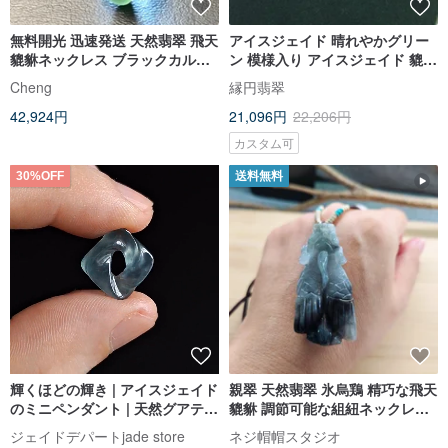
無料開光 迅速発送 天然翡翠 飛天
アイスジェイド 晴れやかグリー
貔貅ネックレス ブラックカルセ
ン 模様入り アイスジェイド 貔貅
ドニーネックレス ブルージェイ
ペンダント トップ 前後穴あり |
Cheng
縁円翡翠
ド
天然ミャンマー産A貨本翡翠
42,924円
21,096円
22,206円
カスタム可
30%OFF
送料無料
輝くほどの輝き | アイスジェイド
親翠 天然翡翠 氷烏鶏 精巧な飛天
のミニペンダント | 天然グアテマ
貔貅 調節可能な組紐ネックレス
ラ翡翠
貔貅園
ジェイドデパートjade store
ネジ帽帽スタジオ