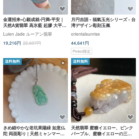
金運招来•心願成就•円満•平安｜
月円吉語 - 福氣玉光シリーズ - 台
天然A貨翡翠 高氷藍 起膠 大平安
湾デザイン彫刻玉佩
扣 純銀ネックレス
Luien Jade ルーアン翡翠
orientalsunrise
19,216円
22,607円
44,641円
Pinkoi限定
送料無料
送料無料
きめ細やかな老坑果陽緑 如意仏
天然翡翠 蜜糖イエロー、ピンク
陀 両面彫り | 天然ミャンマー産A
パープル、蜜糖イエローの三