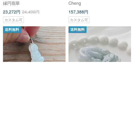
貨翡翠
彩。熟練職人による手彫り。台
縁円翡翠
Cheng
湾鑑定書付き。
23,272円
24,496円
157,388円
カスタム可
カスタム可
送料無料
送料無料
【親翠】白氷のミニマルな阿弥
アイスブルー＆パープルの飛天
陀仏・心安守念・天然翡翠・JA-
招財貔貅 | 天然ミャンマー産本翡
00020-002
翠（A貨）
ネジ帽帽スタジオ
縁円翡翠
17,056円
30,883円
32,508円
環境に優しい
カスタム可
送料無料
送料無料