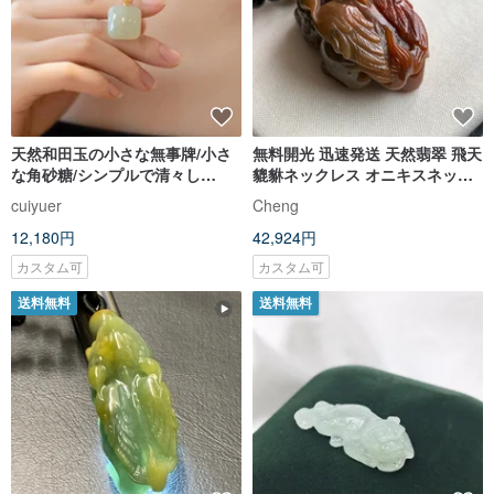
天然和田玉の小さな無事牌/小さ
無料開光 迅速発送 天然翡翠 飛天
な角砂糖/シンプルで清々し
貔貅ネックレス オニキスネック
い/18Kゴールド象嵌 平安と喜び
レス レッドジェイド
cuiyuer
Cheng
12,180円
42,924円
カスタム可
カスタム可
送料無料
送料無料