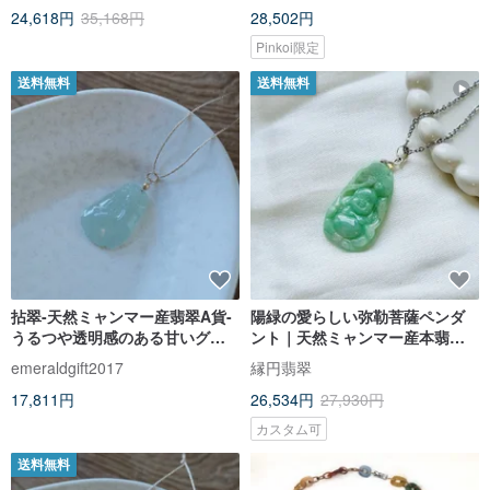
24,618円
35,168円
28,502円
Pinkoi限定
送料無料
送料無料
拈翠-天然ミャンマー産翡翠A貨-
陽緑の愛らしい弥勒菩薩ペンダ
うるつや透明感のある甘いグリ
ント｜天然ミャンマー産本翡翠
ーン、蓮の葉モチーフペンダン
（A貨）
emeraldgift2017
縁円翡翠
トトップ 14KGF
17,811円
26,534円
27,930円
カスタム可
送料無料