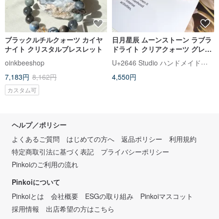
ブラックルチルクォーツ カイヤ
日月星辰 ムーンストーン ラブラ
ナイト クリスタルブレスレット
ドライト クリアクォーツ グレー
ラブラドライト マグネットクラ
U+2646 Studio ハンドメイド天然石アクセサリー
oinkbeeshop
スプ 天然石ブレスレット バング
7,183円
8,162円
4,550円
ル
カスタム可
ヘルプ／ポリシー
よくあるご質問
はじめての方へ
返品ポリシー
利用規約
特定商取引法に基づく表記
プライバシーポリシー
Pinkoiのご利用の流れ
Pinkoiについて
Pinkoiとは
会社概要
ESGの取り組み
Pinkoiマスコット
採用情報
出店希望の方はこちら