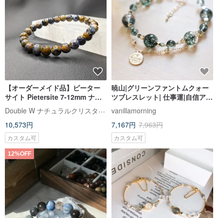
【オーダーメイド品】ピーター
暁山|グリーンファントムクォー
サイト Pietersite 7-12mm ナミ
ツブレスレット| 仕事運|自信アッ
ビア産 天然石
プ|金運向上|良縁引き寄せ
Double W ナチュラルクリスタルクリエーションパビリオン
vanillamorning
10,573円
7,167円
7,963円
カスタム可
カスタム可
12%OFF