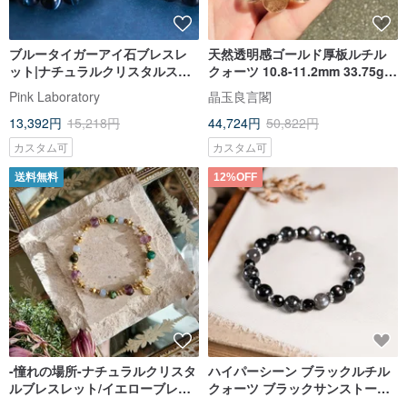
ブルータイガーアイ石ブレスレ
天然透明感ゴールド厚板ルチル
ット|ナチュラルクリスタルスト
クォーツ 10.8-11.2mm 33.75g
ーンブレスレット男性ニュート
仕事運アップ 魔除け 金運招来
Pink Laboratory
晶玉良言閣
ラルカスタマイズギフト
13,392円
15,218円
44,724円
50,822円
カスタム可
カスタム可
送料無料
12%OFF
-憧れの場所-ナチュラルクリスタ
ハイパーシーン ブラックルチル
ルブレスレット/イエローブレス
クォーツ ブラックサンストーン
レット
（ブラックゲーサイト） ブラッ