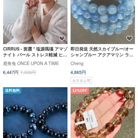
CIRRUS - 斑霞 * 塩源瑪瑙 アマゾ
即日発送 天然スカイブルー/オー
ナイト パール ストレス軽減 ヒー
シャンブルー アクアマリン ラウ
リング 自信 希望 ブレスレット
ンドビーズブレスレット パワー
鹿角兔 ONCE UPON A TIME
Cheng
ストーン
6,447円
7,326円
4,865円
カスタム可
送料無料
12%OFF