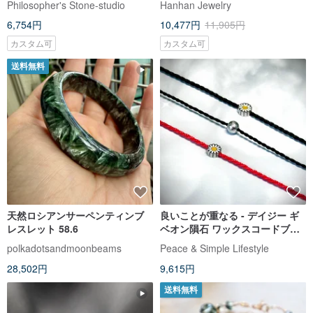
Philosopher's Stone-studio
Hanhan Jewelry
クトルマリン 925シルバー ブレ
6,754円
10,477円
11,905円
スレット 天然石 パワーストーン
カスタム可
カスタム可
送料無料
天然ロシアンサーペンティンブ
良いことが重なる - デイジー ギ
レスレット 58.6
ベオン隕石 ワックスコードブレ
スレット/医療用ステンレス/スウ
polkadotsandmoonbeams
Peace & Simple Lifestyle
ェーデンギベオン隕石/ニッケル
28,502円
9,615円
鉄隕石
送料無料