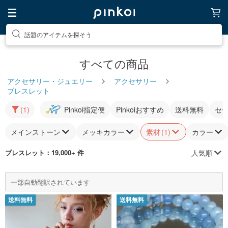
話題のアイテムを探そう
すべての商品
アクセサリー・ジュエリー
アクセサリー
ブレスレット
(1)
Pinkoi指定便
Pinkoiおすすめ
送料無料
セ
メインストーン
メッキカラー
素材
(1)
カラー
人気順
ブレスレット
：19,000+ 件
一部自動翻訳されています
送料無料
送料無料