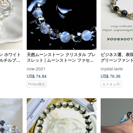
ン ホワイト
天然ムーンストーン クリスタル ブレ
ビジネス運、表
アルチルブレ
スレット | ムーンストーン ファセッ
グリーンファント
集中力、リー
トカット クリアクォーツ | 恋愛運ア
リスタルブレス
now-2021
crystal-lavie
ップ 感情安定 ヒーリング系
US$ 74.84
US$ 76.36
Pinkoi限定
カスタム可