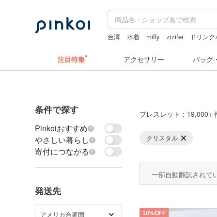
台湾
水着
miffy
zizifei
ドリンク
キーホルダー
注目特集
アクセサリー
バッグ
条件で探す
ブレスレット
：19,000+ 
Pinkoiおすすめ
クリスタル
やさしい暮らし
寄付につながる
一部自動翻訳されて
発送先
アメリカ合衆国
10%OFF