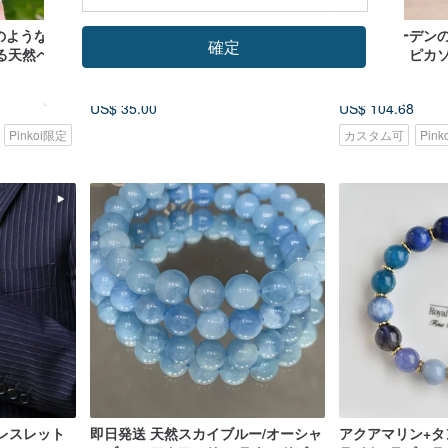
のような
やわらかな勇気 10月 誕生石コードブ
【ハイガーデン
確定
る天然ペリ
レスレット
メジスト・ピカソ
ビーンズ、
飾。知恵・イン
ofor
KUMIÀ
観主義・自己規
US$ 35.00
US$ 104.68
Pinkoi限定
カスタム可
Pin
ブレスレット
即日発送 天然スカイブルー/オーシャ
アクアマリン+タ