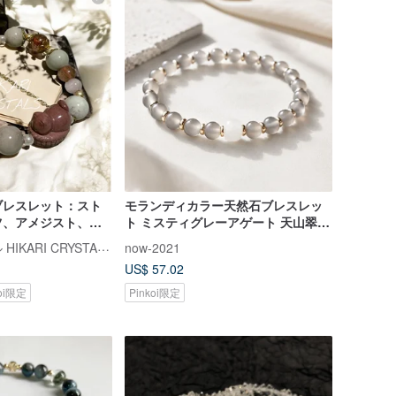
ブレスレット：スト
モランディカラー天然石ブレスレッ
ツ、アメジスト、ク
ト ミスティグレーアゲート 天山翠玉
ラシャンアゲートの
ミニマルな上質感 ヒーリング系アク
ヒカリクリスタル HIKARI CRYSTALS
now-2021
ット
セサリー
US$ 57.02
koi限定
Pinkoi限定