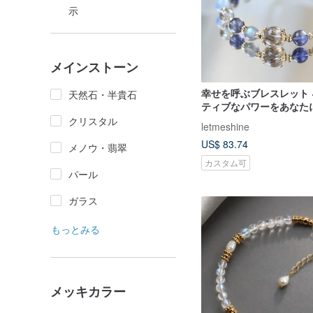
示
メインストーン
幸せを呼ぶブレスレット 
天然石・半貴石
ティブなパワーをあなた
クリスタル
letmeshine
US$ 83.74
メノウ・翡翠
カスタム可
パール
ガラス
もっとみる
メッキカラー