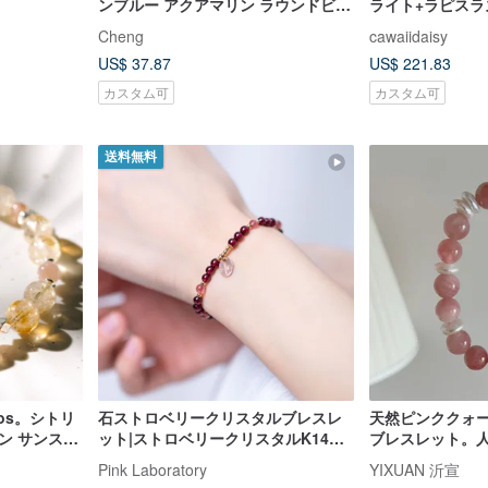
ンブルー アクアマリン ラウンドビー
ライト+ラピスラ
ズブレスレット パワーストーン
全大補ブルー系
Cheng
cawaiidaisy
ット」
US$ 37.87
US$ 221.83
カスタム可
カスタム可
送料無料
ios。シトリ
石ストロベリークリスタルブレスレ
天然ピンククォ
ン サンスト
ット|ストロベリークリスタルK14ゴ
ブレスレット。
ールドブレスレットナチュラルスト
アップに。ギフ
Pink Laboratory
YIXUAN 沂宣
ーンクリスタルカスタマイズギフト