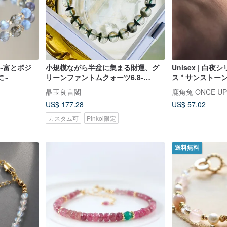
~富とポジ
小規模ながら半盆に集まる財運、グ
Unisex | 白夜
に~
リーンファントムクォーツ6.8-
ス * サンストー
7.8mm 14.35g。正財運、仕事運、良
山岩 平穏 叡智
晶玉良言閣
鹿角兔 ONCE UPO
縁、商売繁盛を願う方に。
US$ 177.28
US$ 57.02
カスタム可
Pinkoi限定
送料無料