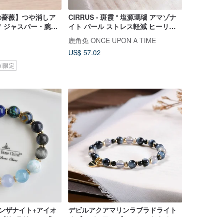
の薔薇】つや消しア
CIRRUS - 斑霞 * 塩源瑪瑙 アマゾナ
 ジャスパー・腕
イト パール ストレス軽減 ヒーリン
スピレーション・楽
グ 自信 希望 ブレスレット
鹿角兔 ONCE UPON A TIME
律
US$ 57.02
koi限定
ンザナイト+アイオ
デビルアクアマリンラブラドライト