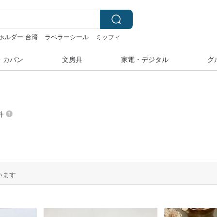
ホルダー 台湾
ラベラーシール
ミッフィ
・カバン
文房具
家電・デジタル
グ
件
います