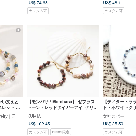
US$ 74.68
US$ 48.11
カスタム可
カスタム可
温かい支えと
【モンバサ / Mombasa】 ゼブラス
【ティタートラ
スレット 誕
トーン・レッドタイガーアイ| クリス
ト・ホワイトク
タルブレスレット
リン 水晶ブレス
星河耀眼 ShiningStar Jewelry｜天然石アクセサリー
KUMIÀ
女神スパー
US$ 102.45
US$ 35.59
カスタム可
Pinkoi限定
カスタム可