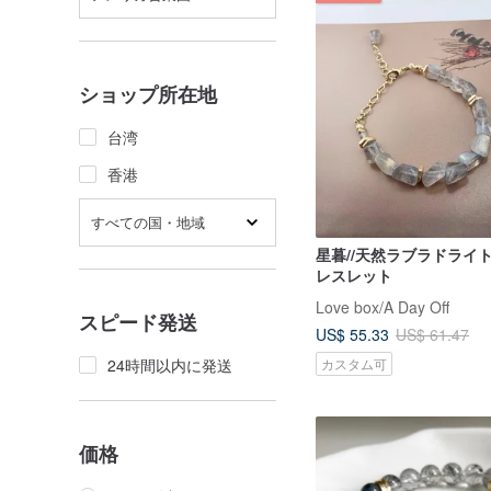
ショップ所在地
台湾
香港
すべての国・地域
星暮//天然ラブラドライ
レスレット
Love box/A Day Off
スピード発送
US$ 55.33
US$ 61.47
24時間以内に発送
カスタム可
価格