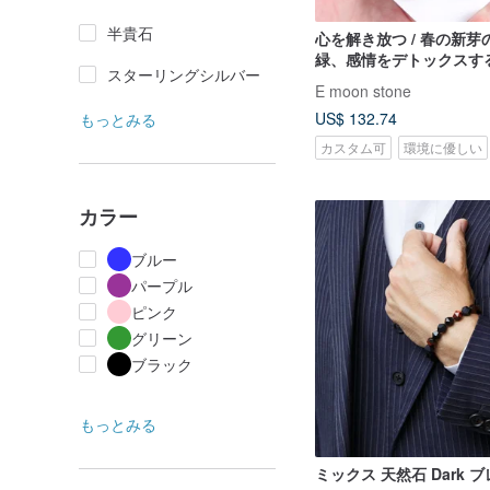
半貴石
心を解き放つ / 春の新芽
緑、感情をデトックスす
スターリングシルバー
ドットの小さなシュガー
E moon stone
不揃いなブレスレット
US$ 132.74
もっとみる
カスタム可
環境に優しい
カラー
ブルー
パープル
ピンク
グリーン
ブラック
もっとみる
ミックス 天然石 Dark 