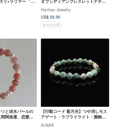
ズリ+ラリマー 「十
オブシディアンブレスレットナチュ
クリスタルブレスレ
ラルオレクリスタル
Hanhan Jewelry
US$ 52.56
カスタム可
ーツと淡水パールの
【行動コード 藍月光】つや消しモス
人間関係運、恋愛運
アゲート・ラブラドライト・腕飾。
ト、森ガール系。
睡眠の質・バランス・元気
KUMIÀ