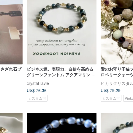
トさざれ石ブ
ビジネス運、表現力、自信を高める
愛のお守り子猫
グリーンファントム アクアマリン ク
ロベリークォー
リスタルブレスレット
ンツァイト、ア
crystal-lavie
天然石ブレスレ
US$ 76.36
US$ 79.29
カスタム可
カスタム可
Pin