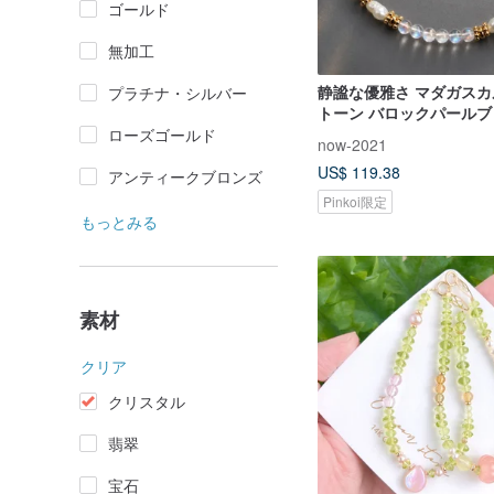
ゴールド
無加工
静謐な優雅さ マダガス
プラチナ・シルバー
トーン バロックパール
極細ブレスレット 軽や
ローズゴールド
now-2021
天然水晶
US$ 119.38
アンティークブロンズ
Pinkoi限定
もっとみる
素材
クリア
クリスタル
翡翠
宝石