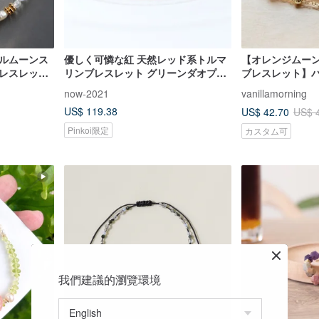
カルムーンス
優しく可憐な紅 天然レッド系トルマ
【オレンジムーン
ブレスレット
リンブレスレット グリーンダオプサ
ブレスレット】バ
かジュエリー
イド 上品な細身チェーン・人間関係
レーション | 恋愛
now-2021
vanillamorning
の魅力
US$ 119.38
US$ 42.70
US$ 
Pinkoi限定
カスタム可
我們建議的瀏覽環境