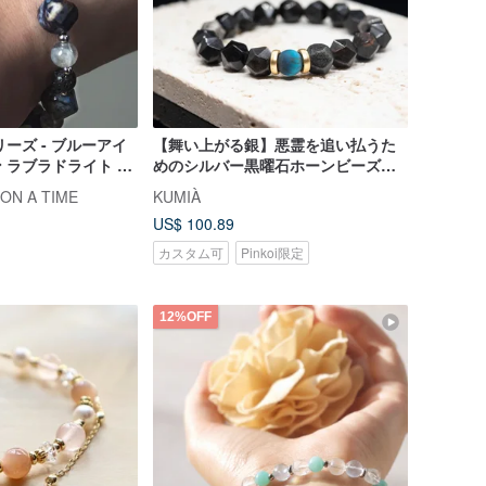
シリーズ - ブルーアイ
【舞い上がる銀】悪霊を追い払うた
ン ラブラドライト 火
めのシルバー黒曜石ホーンビーズブ
レスレット
N A TIME
KUMIÀ
US$ 100.89
カスタム可
Pinkoi限定
12%OFF