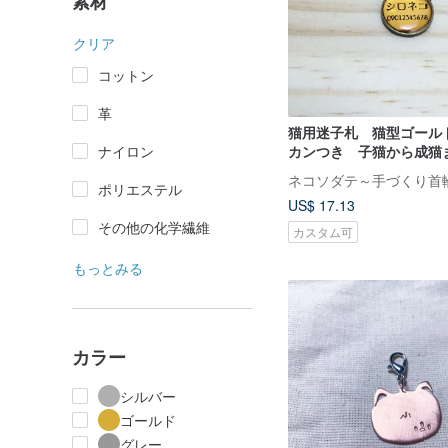
素材
クリア
コットン
革
猫用迷子札 猫型ゴール
ナイロン
カンつき 子猫から成猫
ポリエステル
US$ 17.13
その他の化学繊維
カスタム可
もっとみる
カラー
シルバー
ゴールド
グレー