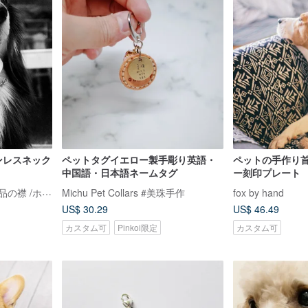
テンレスネック
ペットタグイエロー製手彫り英語・
ペットの手作り
中国語・日本語ネームタグ
ー刻印プレート
CHIC DOG＆CAT 手工芸品の襟 /ホーム商品のリスト
Michu Pet Collars #美珠手作
fox by hand
US$ 30.29
US$ 46.49
カスタム可
Pinkoi限定
カスタム可