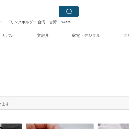
ー
ドリンクホルダー 台湾
台湾
hwara
・カバン
文房具
家電・デジタル
グ
います