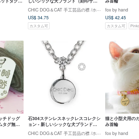
ペットタグ
しいシックな犬ブランド（刻印サー
み首輪
料 片面刻印
ビス付き）
CHIC DOG＆CAT 手工芸品の襟 /ホーム商品のリスト
fox by hand
US$ 34.75
US$ 42.45
カスタム可
カスタム可
Pin
ッチドッグ
石304ステンレスネックレスコレクシ
猫と小型犬用の
ムタグ無料
ョン - 新しいシックな犬ブランド
み首輪
タグ
（（無料刻印サービス））
CHIC DOG＆CAT 手工芸品の襟 /ホーム商品のリスト
fox by hand