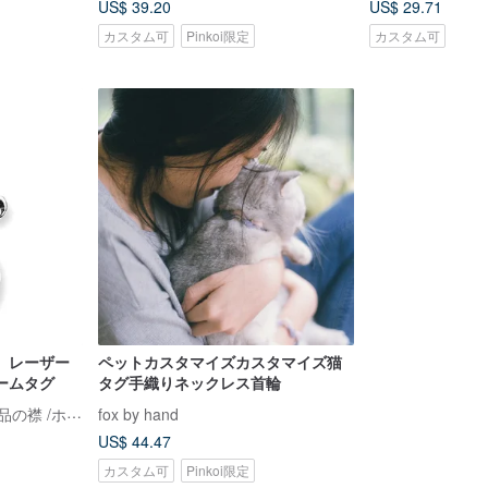
US$ 39.20
US$ 29.71
カスタム可
Pinkoi限定
カスタム可
】レーザー
ペットカスタマイズカスタマイズ猫
ームタグ
タグ手織りネックレス首輪
CHIC DOG＆CAT 手工芸品の襟 /ホーム商品のリスト
fox by hand
US$ 44.47
カスタム可
Pinkoi限定