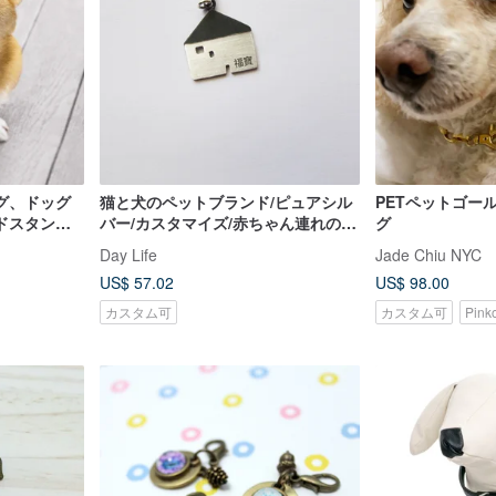
グ、ドッグ
猫と犬のペットブランド/ピュアシル
PETペットゴー
ドスタンプ
バー/カスタマイズ/赤ちゃん連れの家
グ
グタグ
族/愛するラウンドカード/猫は魚が大
Day Life
Jade Chiu NYC
好き
US$ 57.02
US$ 98.00
カスタム可
カスタム可
Pin