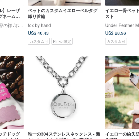
ル】レーザ
ペットのカスタムイエローベルタグ
イエロー骨ペット
グネームタ
織り首輪
スト
CHIC DOG＆CAT 手工芸品の襟 /ホーム商品のリスト
fox by hand
Under Feather M
US$ 40.43
US$ 28.96
カスタム可
Pinkoi限定
カスタム可
ッチドッグ
唯一の304ステンレスネックレス - 新
イエローの紛失