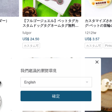
ダー）
【フルゴージュエル】ペットタグカ
カスタマイズさ
スタムドッグタグネームタグ無料刻
グ-ペットの首輪
印クリスタルダイヤモンドボーン
グチャーム犬の
fulgor
1212tw
US$ 24.50
US$ 3.57
カスタム可
カスタム可
Pin
我們建議的瀏覽環境
確定