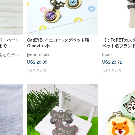
ド・ハート
CatEYE<イエロー>タグペット猫
【：ToPETカ
まで
Qiaozi +-小
ペット名ブラン
ネコソダテ～手づくり首輪と迷子札の店～
jyeart-studio
topet
US$ 20.05
US$ 23.72
カスタム可
カスタム可