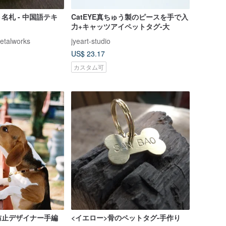
名札 - 中国語テキ
CatEYE真ちゅう製のピースを手で入
力+キャッツアイペットタグ-大
etalworks
jyeart-studio
US$ 23.17
カスタム可
防止デザイナー手編
<イエロー>骨のペットタグ-手作り