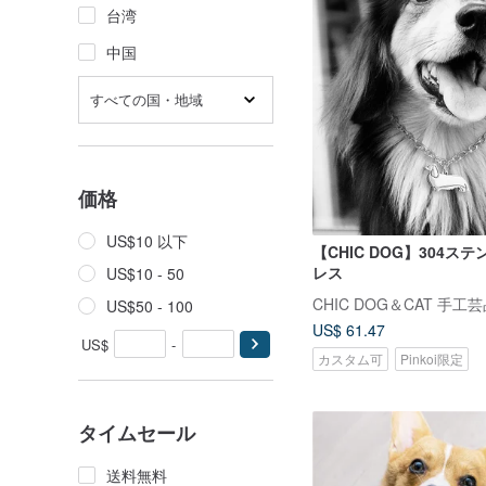
台湾
中国
すべての国・地域
価格
US$10 以下
【CHIC DOG】304ス
レス
US$10 - 50
US$50 - 100
US$ 61.47
US$
-
カスタム可
Pinkoi限定
タイムセール
送料無料