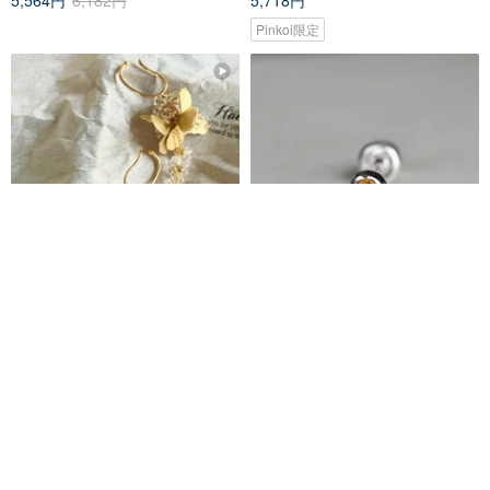
Pinkoi限定
メタルフラワーイヤーカフ
音が鳴る シトリン
Hachi | 光を呼ぶアクセサリー
atelier Le Tour
3,600円
7,500円
カスタム可
20%OFF