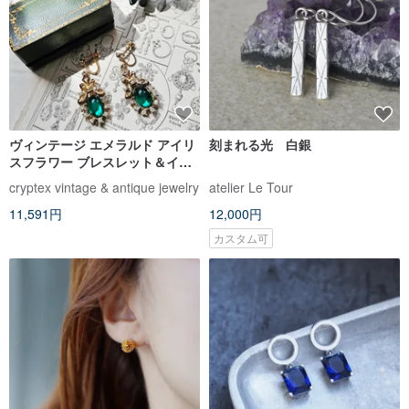
ヴィンテージ エメラルド アイリ
刻まれる光 白銀
スフラワー ブレスレット＆イヤ
リングセット -【US ヴィンテー
cryptex vintage & antique jewelry
atelier Le Tour
ジジュエリー】
11,591円
12,000円
カスタム可