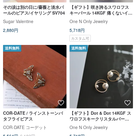
その涙は別の日に/薔薇と淡水パ
【ギフト】咲き誇るスワロフス
ールのピアス/イヤリング SV704
キーパール 14KGF 痛くないイヤ
リングクリップ
Sugar Valentine
One N Only Jewelry
2,880円
5,718円
カスタム可
送料無料
送料無料
COR-DATE / ラインストーンバ
【ギフト】Dot & Dot 14KGF ス
タフライピアス
ワロフスキークリスタルパール
痛くないノンホールピアス
COR-DATE コーデット
One N Only Jewelry
5,564円
6,182円
5,718円