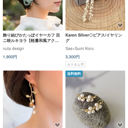
飾り結びかたっぽイヤーカフ 目
Karen Silver◇ピアス/イヤリン
ニ映ルキヨラ【軽量和風アク
グ
セ】
nuta design
Sae+Sumi Koru
1,900円
3,300円
カスタム可
送料無料