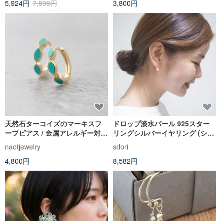
5,924円
7,898円
3,800円
天然石ターコイズのマーキスフ
ドロップ淡水パール 925スター
ープピアス / 金属アレルギー対応
リングシルバーイヤリング (シル
18Kコーティング
バー/ローズゴールド/18Kゴール
naotjewelry
sdori
ド) | パールシリーズ
4,800円
8,582円