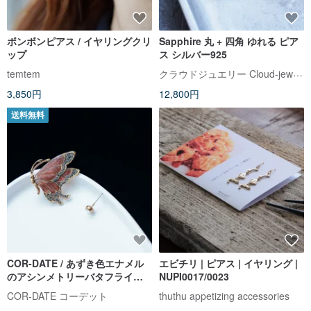
ボンボンピアス / イヤリングクリ
Sapphire 丸 + 四角 ゆれる ピア
ップ
ス シルバー925
クラウドジュエリー Cloud-jewelry
temtem
3,850円
12,800円
送料無料
COR-DATE / あずき色エナメル
エビチリ | ピアス | イヤリング |
のアシンメトリーバタフライピ
NUPI0017/0023
アス
COR-DATE コーデット
thuthu appetizing accessories