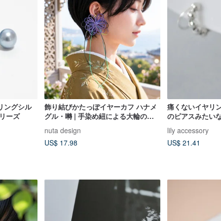
リングシル
飾り結びかたっぽイヤーカフ ハナメ
痛くないイヤリン
リーズ
グル・囀 | 手染め紐による大輪の
のピアスみたい
花。浴衣・着物・洋装にも。
リング イヤー
nuta design
lily accessory
風 メンズ か
US$ 17.98
US$ 21.41