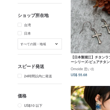
ショップ所在地
台湾
日本
すべての国・地域
【日本製堀江】チタンラ
ーシリーズ-ピュアチタン
スピード発送
ククロスピアス-シルバー
Omoide 思い出
US$ 55.68
24時間以内に発送
価格
US$10 以下