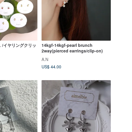
 /イヤリングクリッ
14kgf-14kgf-pearl brunch
2way(pierced earrings/clip-on)
A.N
US$ 44.00