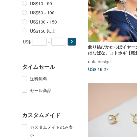
US$10 - 50
US$50 - 100
US$100 - 150
US$150 以上
US$
-
飾り結びかたっぽイヤー
はなばな、コトホギ【軽
様】浴衣・着物・日常使
nuta design
タイムセール
US$ 16.27
送料無料
セール商品
カスタムメイド
カスタムメイドのみ表
示