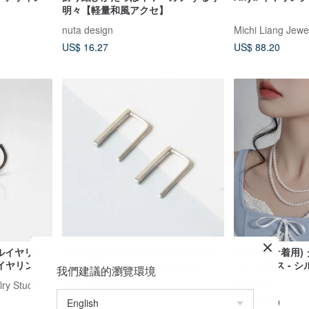
明々【軽量和風アクセ】
nuta design
Michi Liang Jewe
US$ 16.27
US$ 88.20
イルイヤリン
長方形のミニマリストㄇイヤバック
(ITZY ユナ着用
イヤリン
ル、ピアス、スターリングシルバー
ーズ ピアス - 
我們建議的瀏覽環境
バー
のない形状
y Studio
Kou Jewellery
aimelbie
US$ 44.10
US$ 24.50