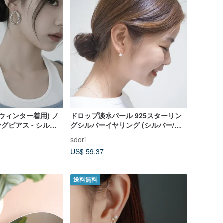
、ウィンター着用) ノ
ドロップ淡水パール 925スターリン
グピアス - シルバ
グシルバーイヤリング (シルバー/ロ
ーズゴールド/18Kゴールド) | パール
sdori
シリーズ
US$ 59.37
送料無料