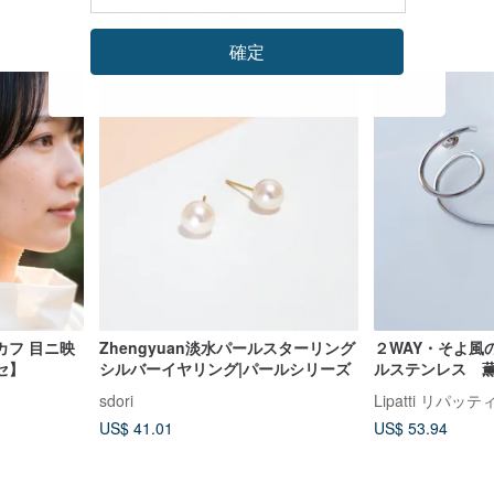
カスタム可
Pinkoi限定
確定
カフ 目ニ映
Zhengyuan淡水パールスターリング
２WAY・そよ風
セ】
シルバーイヤリング|パールシリーズ
ルステンレス 
sdori
Lipatti リパッテ
US$ 41.01
US$ 53.94