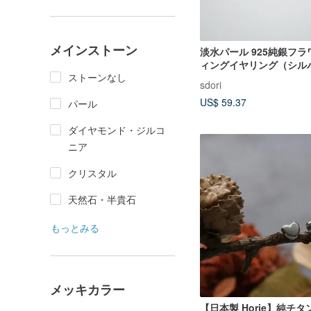
メインストーン
淡水パール 925純銀フ
ィングイヤリング（シル
ストーンなし
ゴールド/18Kゴールド）
sdori
クション
US$ 59.37
パール
ダイヤモンド・ジルコ
ニア
クリスタル
天然石・半貴石
もっとみる
メッキカラー
【日本製 Horie】純チ