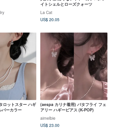
イトシェルとローズクォーツ
lry
La Cat
US$ 20.05
) タロットスター ハギ
(aespa カリナ着用) バタフライ フェ
シルバーカラー
アリー ハギーピアス (K-POP)
aimelbie
US$ 23.00