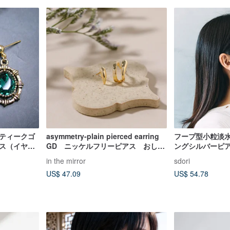
ンティークゴ
asymmetry-plain pierced earring
フープ型小粒淡水
アス（イヤリ
GD ニッケルフリーピアス おしゃ
ングシルバーピ
れなシンプルアシンメトリーデザイ
ーズゴールド／1
in the mirror
sdori
ン ゴールド
ールコレクショ
US$ 47.09
US$ 54.78