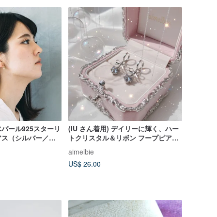
パール925スターリ
(IU さん着用) デイリーに輝く、ハー
アス（シルバー／ロ
トクリスタル＆リボン フープピアス
8Kゴールド）｜パ
- Silver Color
aimelbie
ン
US$ 26.00