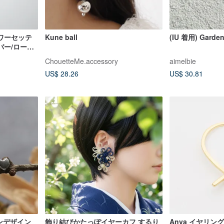
ラワーセッテ
Kune ball
(IU 着用) Garden 
バー/ローズ
| パールコレ
ChouetteMe.accessory
aimelbie
US$ 28.26
US$ 30.81
タンデザイン
飾り結びかたっぽイヤーカフ するり
Anya イヤリング