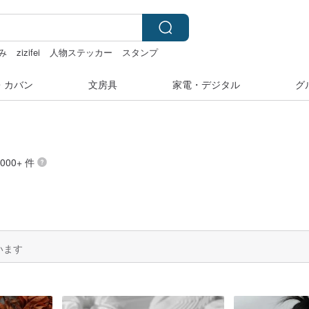
み
zizifei
人物ステッカー
スタンプ
・カバン
文房具
家電・デジタル
グ
000+ 件
います