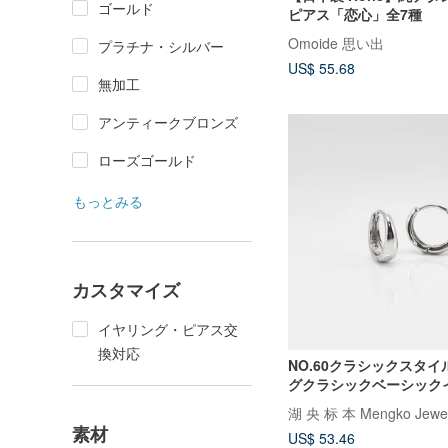
ゴールド
ピアス「恋心」全7種
Omoide 思い出
プラチナ・シルバー
US$ 55.68
無加工
アンティークブロンズ
ローズゴールド
もっとみる
カスタマイズ
イヤリング・ピアス交
換対応
NO.60クラシックスタ
グクラシックベーシック
グ-925スターリングシル
湖 央 标 本 Mengko Jewelr
素材
US$ 53.46