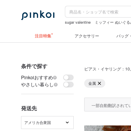
sugar valentine
ミッフィー ぬいぐる
ペンケース
hwara
カメラ
注目特集
アクセサリー
バッグ
条件で探す
ピアス・イヤリング
：10,
Pinkoiおすすめ
金属
やさしい暮らし
一部自動翻訳されて
発送先
アメリカ合衆国