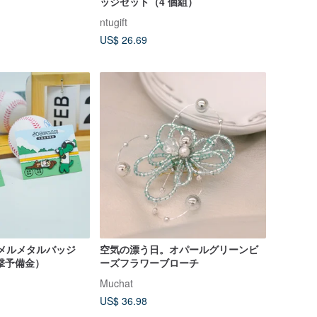
ッジセット（4 個組）
ntugift
US$ 26.69
ナメルメタルバッジ
空気の漂う日。オパールグリーンビ
撃予備金）
ーズフラワーブローチ
Muchat
US$ 36.98