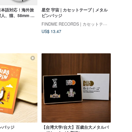
日本語対応！海外旅
星空 宇宙 | カセットテープ | メタル
人、猫、58mm 缶
ピンバッジ
ット＋猫のスーツケー
FINDME RECORDS | カセットテープ・レコードショップ
019
US$ 13.47
ンバッジ
【台湾大学/台大】百歳台大メタルバ