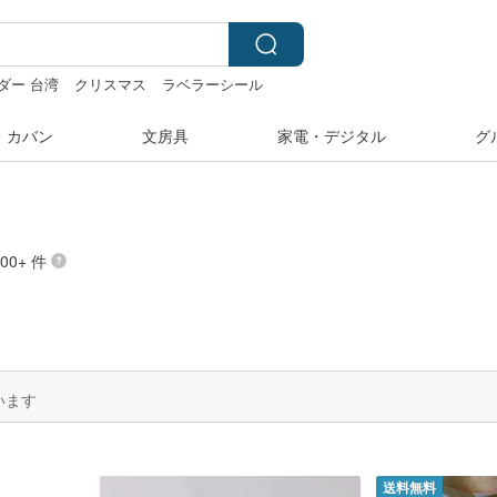
ダー 台湾
クリスマス
ラベラーシール
ジュ素材
・カバン
文房具
家電・デジタル
グ
00+ 件
います
送料無料