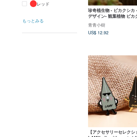
レッド
珍奇植生物 - ビカクシカ -
デザイン- 観葉植物 ビカクシダ コウ
もっとみる
モリラン
青青小樹
US$ 12.92
【アクセサリーセレクシ