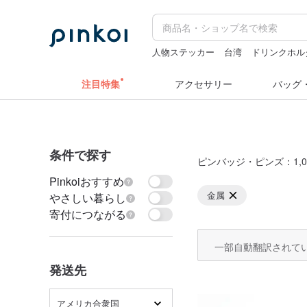
人物ステッカー
台湾
ドリンクホル
台湾 24金 ネックレス
pion
コラー
注目特集
アクセサリー
バッグ
条件で探す
ピンバッジ・ピンズ
：1,0
Pinkoiおすすめ
金属
やさしい暮らし
寄付につながる
一部自動翻訳されて
発送先
アメリカ合衆国