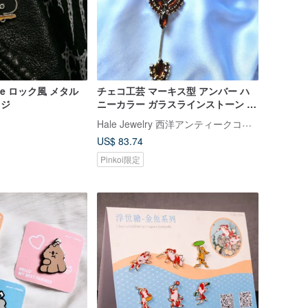
-We ロック風 メタル
チェコ工芸 マーキス型 アンバー ハ
ッジ
ニーカラー ガラスラインストーン 帽
子ピン/ブローチ/ピン/アメリカンヴ
Hale Jewelry 西洋アンティークコレクション
ィンテージジュエリー
US$ 83.74
Pinkoi限定