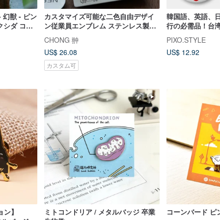
 幻獣 - ピン
カスタマイズ可能な二色自由デザイ
韓国語、英語、
ン従業員エンブレム ステンレス製メ
行の必需品！台湾
タルネームバッジ ロゴマーク 10 個
バッジ 5 個セ
CHONG 翀
PIXO.STYLE
セット
スステッカー付き 
US$ 26.08
US$ 12.92
カスタム可
ョン】
ミトコンドリア / メタルバッジ 卒業
コーンバード ピ