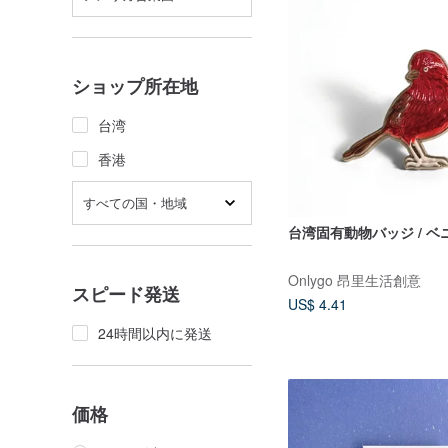
ショップ所在地
台湾
香港
すべての国・地域
台湾固有動物バッジ / ベ
Onlygo 昂里生活創意
スピード発送
US$ 4.41
24時間以内に発送
価格