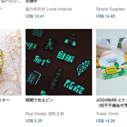
/ メタルバッジシ
生物学
または シルバ
ア
脳力研究所 Lorak Institute
Simple Supplies
US$ 10.41
US$ 14.45
イースター
暗闇で光るピン
JOGUMAN エ
（投手予備金/打
Ruyi Design 儒邑文創
Tower Torch
US$ 5.35
US$ 14.26