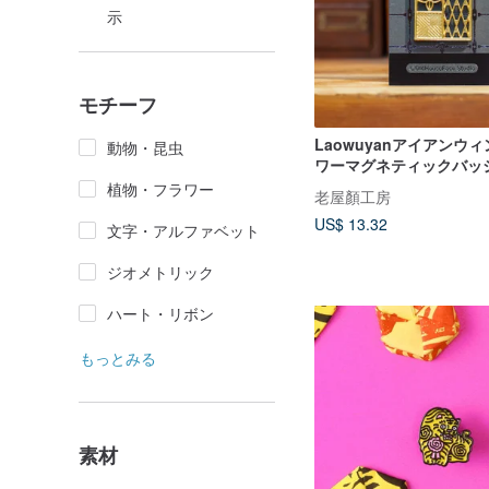
示
モチーフ
Laowuyanアイアンウ
動物・昆虫
ワーマグネティックバッ
植物・フラワー
老屋顏工房
US$ 13.32
文字・アルファベット
ジオメトリック
ハート・リボン
もっとみる
素材