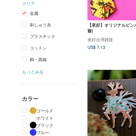
クリア
金属
刺しゅう糸
【來好】オリジナルピンバ
爺)
プラスチック
来好台湾雑貨
US$ 7.13
コットン
銅・真鍮
もっとみる
カラー
ゴールド
ホワイト
ブラック
ブルー