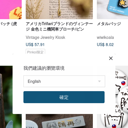
ッチ (虎
アメリカTrifariブランドのヴィンテー
メタルバッジ
ジ 金色ミニ機関車ブローチ/ピン
Vintage Jewelry Kiosk
wiwikoala
US$ 57.91
US$ 8.02
Pinkoi限定
我們建議的瀏覽環境
確定