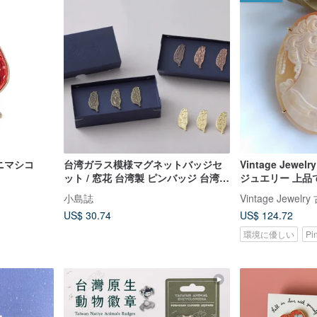
ニマシコ
台湾ガラス模様マグネットバッジセ
Vintage Jew
ット / 窓花 台湾製 ピンバッジ 台湾土
ジュエリー 上品
産 海外向け
り婦人 ブローチ
小島誌
Vintage Jewe
US$ 30.74
US$ 124.72
環境に優しい
Pi