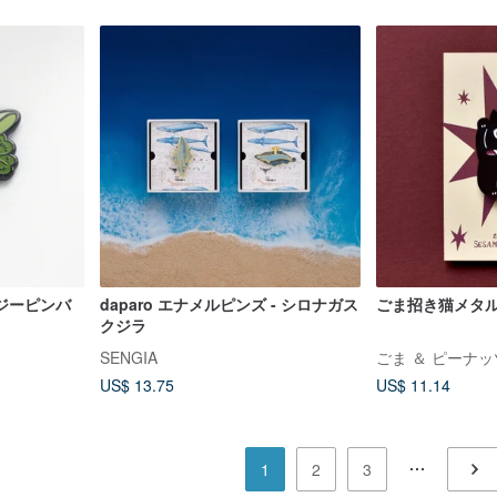
ジーピンバ
daparo エナメルピンズ - シロナガス
ごま招き猫メタ
クジラ
SENGIA
ごま ＆ ピーナッ
US$ 13.75
US$ 11.14
1
2
3