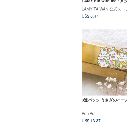
LAMY nib with me 
リーズ - ブラックMS. 
LAMY TAIWAN 公式スト
ーMr.
US$ 8.47
3連バッジ うさぎの
Pei+Pei
US$ 13.37