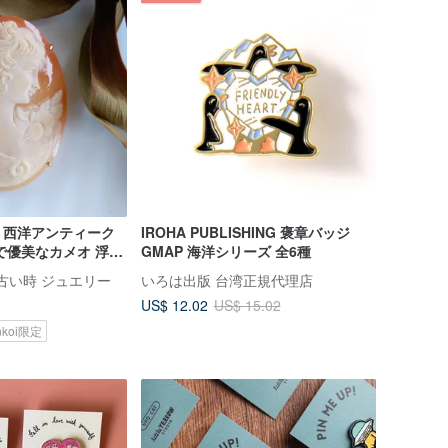
elry 西洋アンティーク
IROHA PUBLISHING 褒章バッジ
で優美なカメオ 浮彫
GMAP 海洋シリーズ 全6種
lry 古い時 ジュエリー
いろは出版 台湾正規代理店
US$ 12.02
US$ 15.02
nkoi限定