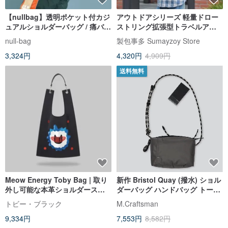
【nullbag】透明ポケット付カジ
アウトドアシリーズ 軽量ドロー
ュアルショルダーバッグ / 痛バッ
ストリング拡張型トラベルアウ
グ / 痛バ / 推し事バッグ / 推し活
トドアサイドバッグ ショルダー
null-bag
製包事多 Sumayzoy Store
バッグ メッセンジャーバッグ 小
3,324円
4,320円
4,909円
麦ふすまブラウン
送料無料
Meow Energy Toby Bag | 取り
新作 Bristol Quay (撥水) ショル
外し可能な本革ショルダースト
ダーバッグ ハンドバッグ トート
ラップ付き
バッグ ストラップ充電ケーブル
トビー・ブラック
M.Craftsman
9,334円
7,553円
8,582円