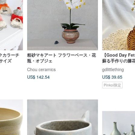
クカラーチ
粗砂マキアート フラワーベース・花
【Good Day F
サイズ
瓶・オブジェ
蘇る手作りの籐
Chou ceramics
gdlittlething
US$ 142.54
US$ 39.65
Pinkoi限定