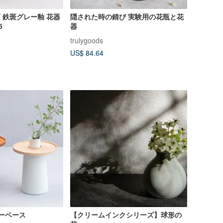
石 鉄斑グレー釉 花器
隠された時の錆び 実験用の花瓶と花
5
器
trulygoods
US$ 84.64
ワーベース
【クリームインクシリーズ】球形の