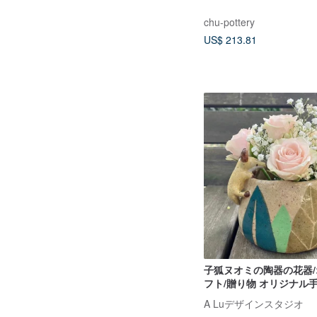
chu-pottery
US$ 213.81
子狐ヌオミの陶器の花器/
フト/贈り物 オリジナル
もの
A Luデザインスタジオ