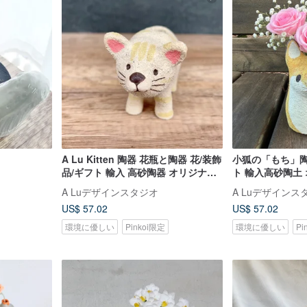
A Lu Kitten 陶器 花瓶と陶器 花/装飾
小狐の「もち」陶
品/ギフト 輸入 高砂陶器 オリジナル
ト 輸入高砂陶土
手作り 手描き
描き
A Luデザインスタジオ
A Luデザインス
US$ 57.02
US$ 57.02
環境に優しい
Pinkoi限定
環境に優しい
Pi