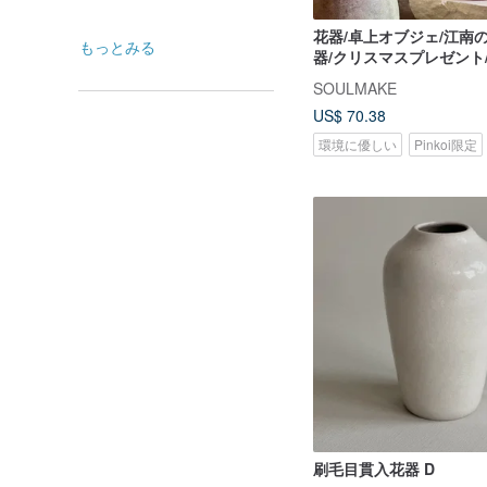
花器/卓上オブジェ/江南
もっとみる
器/クリスマスプレゼント
SOULMAKE
US$ 70.38
環境に優しい
Pinkoi限定
刷毛目貫入花器 D