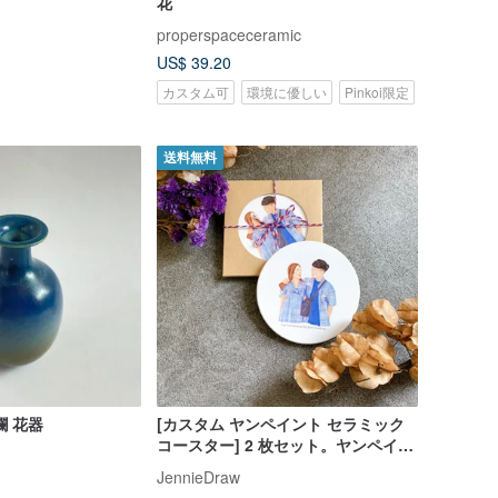
花
properspaceceramic
US$ 39.20
カスタム可
環境に優しい
Pinkoi限定
送料無料
瀾 花器
[カスタム ヤンペイント セラミック
コースター] 2 枚セット。ヤンペイン
トのカスタム ポートレートが含まれ
JennieDraw
ます。