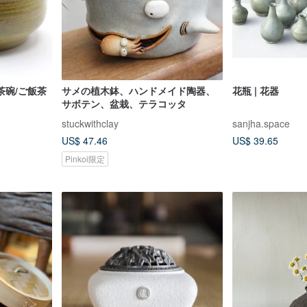
茶碗/ご飯茶
サメの植木鉢、ハンドメイド陶器、
花瓶 | 花器
サボテン、盆栽、テラコッタ
stuckwithclay
sanjha.space
US$ 47.46
US$ 39.65
Pinkoi限定