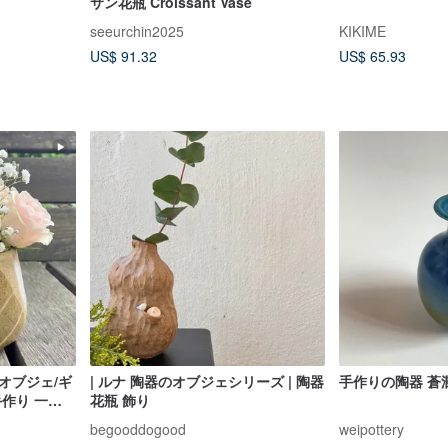
サン花瓶 Croissant Vase
seeurchin2025
KIKIME
US$ 91.32
US$ 65.93
オブジェ/ギ
| ルナ 陶器のオブジェシリーズ | 陶器
手作りの陶器 蒼
手作り 一点
花瓶 飾り
begooddogood
weipottery