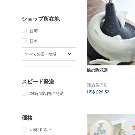
ショップ所在地
台湾
日本
すべての国・地域
鯨の陶花器
スピード発送
猫店長の店
US$ 229.53
24時間以内に発送
価格
US$10 以下