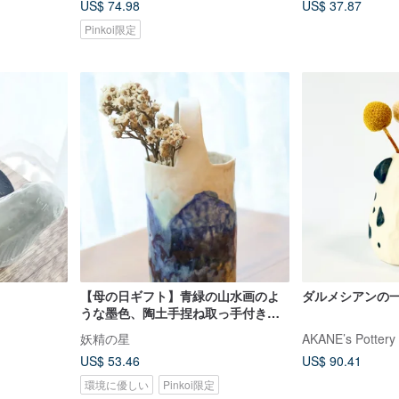
US$ 74.98
US$ 37.87
Pinkoi限定
【母の日ギフト】青緑の山水画のよ
ダルメシアンの
うな墨色、陶土手捏ね取っ手付きド
ライフラワーベース、侘び寂びの陶
妖精の星
AKANE’s Pottery
芸作品
US$ 53.46
US$ 90.41
環境に優しい
Pinkoi限定