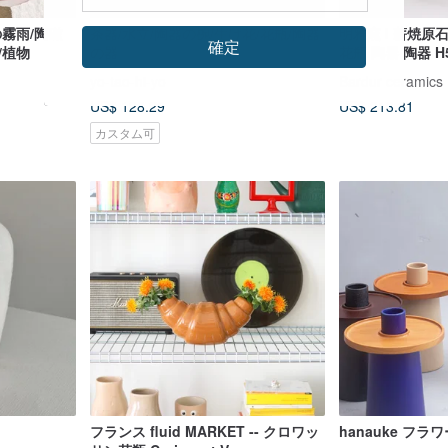
の霧雨/陶磁
茶器/水立/陶器の椀/生け花/花瓶/陶器
明雅窯 l 薪焼原
確定
/植物
の器
花瓶 陶器 陶器 H
yo-tao-hi-yo
Bardur ceramics
US$ 128.29
US$ 213.81
カスタム可
フランス fluid MARKET -- クロワッ
hanauke フラ