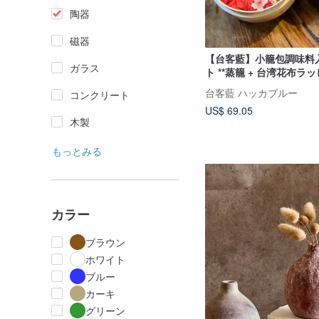
陶器
磁器
【台客藍】小籠包調味料
ガラス
ト **蒸籠 + 台湾花布ラッ
はランダム )
台客藍 ハッカブルー
コンクリート
US$ 69.05
木製
もっとみる
カラー
ブラウン
ホワイト
ブルー
カーキ
グリーン