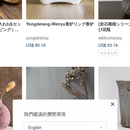
入れ3点セッ
Yongdetang-Wenyu香炉リング香炉
[岩石模様シリーズ
ピング ( 色
び花瓶
yongdeshop
wildrootsclay
US$ 80.18
US$ 83.74
カスタム可
我們建議的瀏覽環境