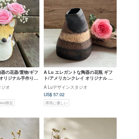
器の花器/置物/ギフ
A Lu エレガントな陶器の花瓶 ギフ
 オリジナル手作り手
ト/アメリカンクレイ オリジナル ハ
ンドメイド 限定 1 点
タジオ
A Luデザインスタジオ
US$ 57.02
nkoi限定
環境に優しい