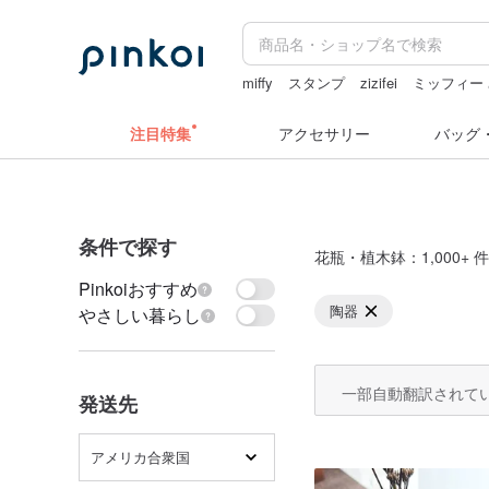
miffy
スタンプ
zizifei
ミッフィー
ラベラーシール
ドリンクホルダー 
注目特集
アクセサリー
バッグ
条件で探す
花瓶・植木鉢
：1,000+ 件
Pinkoiおすすめ
陶器
やさしい暮らし
一部自動翻訳されて
発送先
アメリカ合衆国