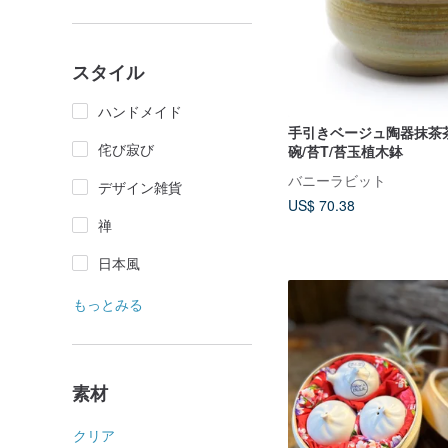
スタイル
ハンドメイド
手引きベージュ陶器抹茶
侘び寂び
碗/苔T/苔玉植木鉢
バニーラビット
デザイン雑貨
US$ 70.38
禅
日本風
もっとみる
素材
クリア