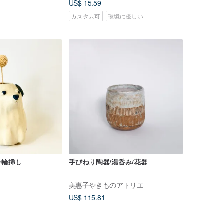
US$ 15.59
カスタム可
環境に優しい
一輪挿し
手びねり陶器/湯呑み/花器
美惠子やきものアトリエ
US$ 115.81