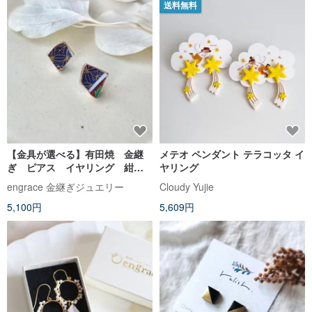
送料無料
【金具が選べる】有田焼 金継
メテオ ペンダント テラコッタ イ
ぎ ピアス イヤリング 紺
ヤリング
色 和柄 伝統工芸 No.529
engrace 金継ぎジュエリー
Cloudy Yujie
5,100円
5,609円