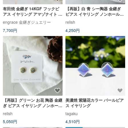
有田焼 金継ぎ 14KGF フックピ
【再販】白 青 シー陶器 金継ぎ
アス イヤリング アマゾナイト 伝
ピアス イヤリング ノンホールピ
統工芸 a48
アス 水色 ライトブルー 陶器 ホ
engrace 金継ぎジュエリー
relish
ワイト 白 ゴールド 金 ギフト プ
7,700円
4,250円
レゼント 贈り物 誕生
【再販】グリーン お花 陶器 金継
美濃焼 紫陽花カラー パールピア
ぎ ピアス イヤリング ノンホール
ス イヤリング
ピアス 緑 黄色 イエロー 小さい
relish
tagaku
小ぶり ゴールド 金 花 ギフト 贈
5,050円
4,510円
り物 プレゼント