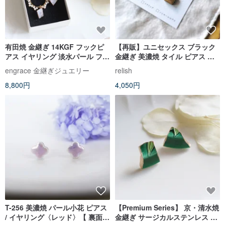
有田焼 金継ぎ 14KGF フックピ
【再販】ユニセックス ブラック
アス イヤリング 淡水パール フー
金継ぎ 美濃焼 タイル ピアス イ
プ 伝統工芸 a52
ヤリング ノンホールピアス スク
engrace 金継ぎジュエリー
relish
エア シンプル ゴールド 金 プレ
8,800円
4,050円
ゼント 贈り物 ギフト
T-256 美濃焼 パール小花 ピアス
【Premium Series】 京・清水焼
/ イヤリング〈レッド〉【 裏面レ
金継ぎ サージカルステンレス ピ