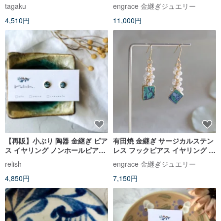
ザー加工 】
アス グリーン 伝統工芸 a41
tagaku
engrace 金継ぎジュエリー
4,510円
11,000円
【再販】小ぶり 陶器 金継ぎ ピア
有田焼 金継ぎ サージカルステン
ス イヤリング ノンホールピアス
レス フックピアス イヤリング 樹
紺 ネイビー ブルー 青 ゴールド
脂パール ターコイズブルー 伝統
relish
engrace 金継ぎジュエリー
金 ギフト プレゼント 贈り物 誕
工芸 a49
4,850円
7,150円
生日 母の日 小さい