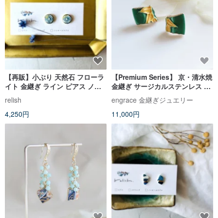
【再販】小ぶり 天然石 フローラ
【Premium Series】 京・清水焼
イト 金継ぎ ライン ピアス ノン
金継ぎ サージカルステンレス ピ
ホールピアス
アス 和柄 ゴールド 伝統工芸
relish
engrace 金継ぎジュエリー
a40
4,250円
11,000円