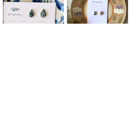
【再販】淡い色合い お花 絵付 陶
小ぶり やちむん 風 金継ぎ ライ
器 金継ぎ ピアス イヤリング ノ
ン 陶器 ピアス イヤリング ノン
ンホールピアス 花 しずく ネイビ
ホールピアス 小さい シンプル 和
relish
relish
ー 紺 ゴールド 金 シック ギフト
陶磁器 ブルー 青 緑 グリーン 水
5,050円
4,250円
プレゼント 贈り物
色 ライトブルー ゴ