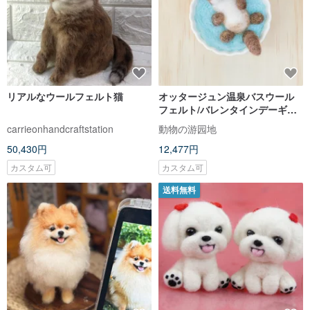
リアルなウールフェルト猫
オッタージュン温泉バスウール
フェルト/バレンタインデーギフ
トサムウールフェルトカスタマ
carrieonhandcraftstation
動物の游园地
イズペット手作りギフト記念
50,430円
12,477円
カスタム可
カスタム可
送料無料