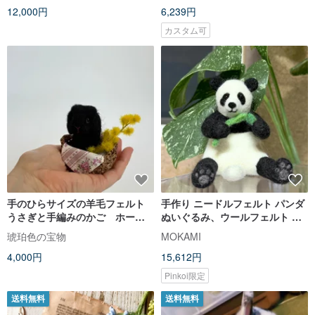
12,000円
6,239円
つ quokka クオッカワラビー
ー バッグ
カスタム可
手のひらサイズの羊毛フェルト
手作り ニードルフェルト パンダ
うさぎと手編みのかご ホーラ
ぬいぐるみ、ウールフェルト 動
ンドロップ ブラック系 ミモ
物 フィギュア、可愛いパンダ デ
琥珀色の宝物
MOKAMI
ザに囲まれた小さな幸せ
コ プレゼント
4,000円
15,612円
Pinkoi限定
送料無料
送料無料