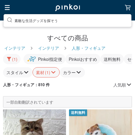
素敵な生活グッズを探そう
話題のアイテムを探そう
すべての商品
インテリア
インテリア
人形・フィギュア
(1)
Pinkoi指定便
Pinkoiおすすめ
送料無料
セ
スタイル
素材
(1)
カラー
人気順
人形・フィギュア
：810 件
一部自動翻訳されています
送料無料