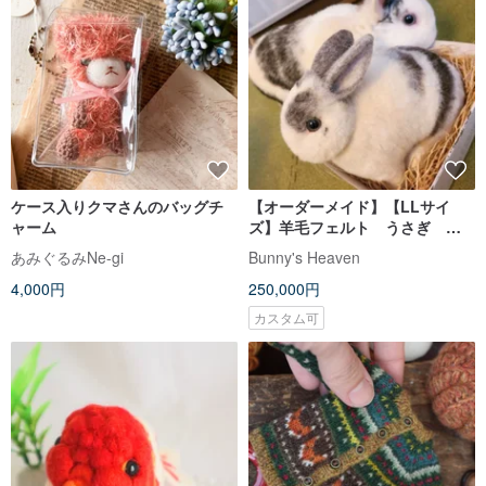
ケース入りクマさんのバッグチ
【オーダーメイド】【LLサイ
ャーム
ズ】羊毛フェルト うさぎ ペ
ット うちの子 オーダー ぬ
あみぐるみNe-gi
Bunny's Heaven
いぐるみ 人形 プレゼント
4,000円
250,000円
ギフト
カスタム可