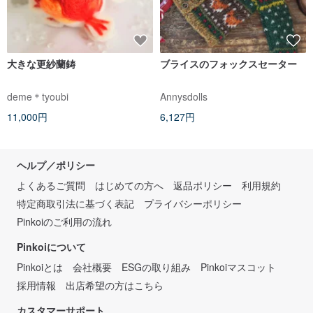
大きな更紗蘭鋳
ブライスのフォックスセーター
deme＊tyoubi
Annysdolls
11,000円
6,127円
ヘルプ／ポリシー
よくあるご質問
はじめての方へ
返品ポリシー
利用規約
特定商取引法に基づく表記
プライバシーポリシー
Pinkoiのご利用の流れ
Pinkoiについて
Pinkoiとは
会社概要
ESGの取り組み
Pinkoiマスコット
採用情報
出店希望の方はこちら
カスタマーサポート