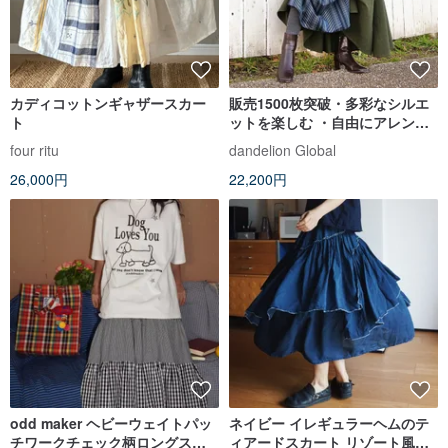
カディコットンギャザースカー
販売1500枚突破・多彩なシルエ
ト
ットを楽しむ ・自由にアレンジ
スカート ・小倉織りstripe・グ
four ritu
dandelion Global
リーン ・d-sk001S
26,000円
22,200円
odd maker ヘビーウェイトパッ
ネイビー イレギュラーヘムのテ
チワークチェック柄ロングスカ
ィアードスカート リゾート風フ