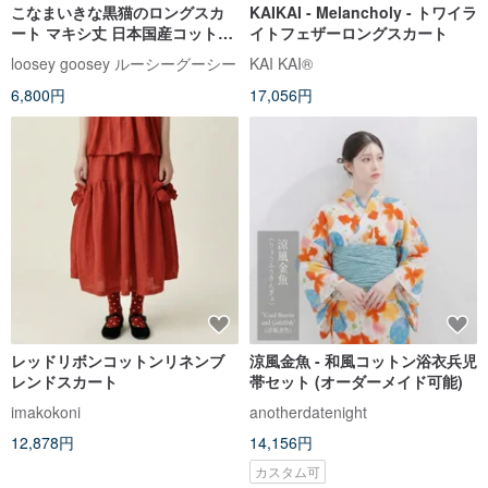
こなまいきな黒猫のロングスカ
KAIKAI - Melancholy - トワイラ
ート マキシ丈 日本国産コットン
イトフェザーロングスカート
100% 綿 ポケット付き ホワイト
loosey goosey ルーシーグーシー
KAI KAI®
6,800円
17,056円
レッドリボンコットンリネンブ
涼風金魚 - 和風コットン浴衣兵児
レンドスカート
帯セット (オーダーメイド可能)
imakokoni
anotherdatenight
12,878円
14,156円
カスタム可