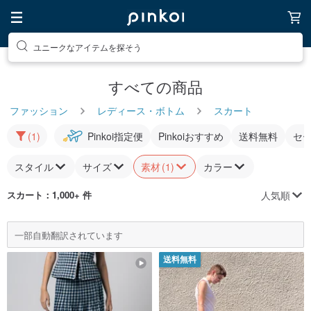
ユニークなアイテムを探そう
すべての商品
ファッション
レディース・ボトム
スカート
(1)
Pinkoi指定便
Pinkoiおすすめ
送料無料
セ
スタイル
サイズ
素材
(1)
カラー
人気順
スカート
：1,000+ 件
一部自動翻訳されています
送料無料