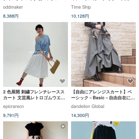
ート 日本風Aラインフレアスカ
レアスカート インディゴ エコ植
oddmaker
Time Ship
ート ハイウエストでスタイルア
物藍染め
8,388円
10,128円
ップ
2 色展開 刺繍フレンチレースス
【自由にアレンジスカート】ベ
カート 文芸風レトロゴムウエス
ーシック－Basic－自由自在にデ
ト A ラインミモレ丈スカート
ザインができる・動くたびに美
epicrarecn
dandelion Global
シルエット・サーキュラースカ
9,791円
14,300円
ート・無地・mixグレー・d-
sk001