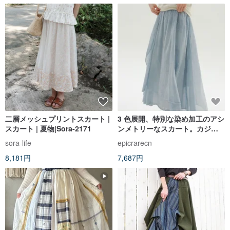
二層メッシュプリントスカート |
3 色展開、特別な染め加工のアシ
スカート | 夏物|Sora-2171
ンメトリーなスカート。カジュ
アルで着回し力抜群のハイウエ
sora-life
epicrarecn
ストロング丈で、上品で優しい
8,181円
7,687円
雰囲気のロングスカート。