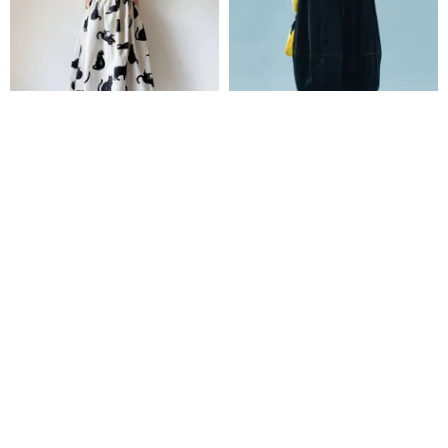
こなまいきな黒猫のロングスカ
ダークブルーウォッシュデニム
ート マキシ丈 日本国産コットン
バルーンスカート / スカート
100% 綿 ポケット付き ホワイト
loosey goosey ルーシーグーシー
imakokoni
6,800円
15,739円
カスタム可