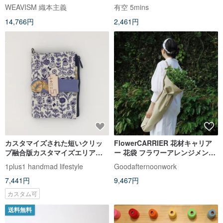
ルダー 夏のアクセサリー
WEAVISM 織本主義
有空 5mins
14,766円
2,461円
カスタマイズされた短いクリッ
FlowerCARRIER 花材キャリア
プ融合版カスタマイズエリア
ー 花袋 フラワーアレンジメント
（まずデザイナーとご相談くだ
必携 ショルダー 斜め掛け ワンシ
1plus1 handmad lifestyle
Goodafternoonwork
さい。直接購入・お支払いはお
ョルダー エコバッグ
7,441円
9,467円
控えください）
カスタム可
送料無料