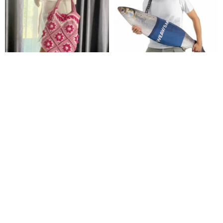
美しい花柄のクロシェ編みバッ
【台湾製】WEAVISM サバヒー (
グ
虱目魚 ) バッグ (XLサイズ)
Knits And Woven By Oom
WEAVISM 織本主義
9,977円
18,772円
カスタム可