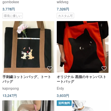
gombokee
wildveg
3,778円
7,326円
環境に優しい
カスタム可
手刺繍コットンバッグ、トート
オリジナル 黒猫のキャンバスト
バッグ
ートバッグ
kajonpong
Erdy
13,247円
3,603円
送料無料