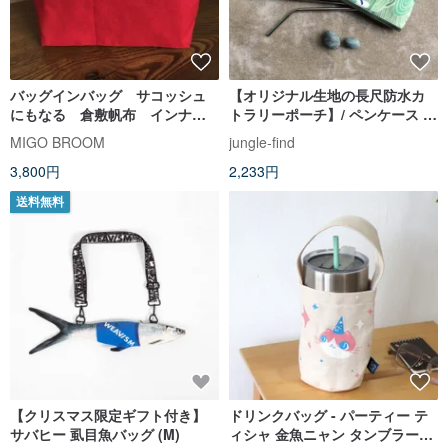
バッグインバッグ サコッシュ
【オリジナル生地の長尺防水カ
にもなる 倉敷帆布 インナー
トラリーポーチ】/ ペンケース /
バッグ レッド
台湾物語プリントシリーズ
MIGO BROOM
jungle-find
3,800円
2,233円
送料無料
【クリスマス限定ギフト付き】
ドリンクバッグ - パーティー テ
サバヒー 虱目魚バッグ (M)
ィシャ 金魚ニャン タンブラーホ