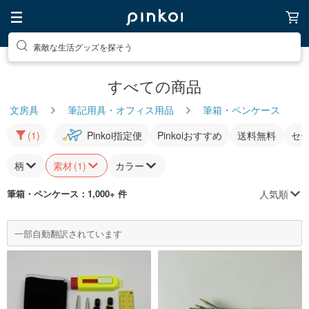
素敵な生活グッズを探そう
すべての商品
文房具
筆記用具・オフィス用品
筆箱・ペンケース
(1)
Pinkoi指定便
Pinkoiおすすめ
送料無料
セ
柄
素材
(1)
カラー
人気順
筆箱・ペンケース
：1,000+ 件
一部自動翻訳されています