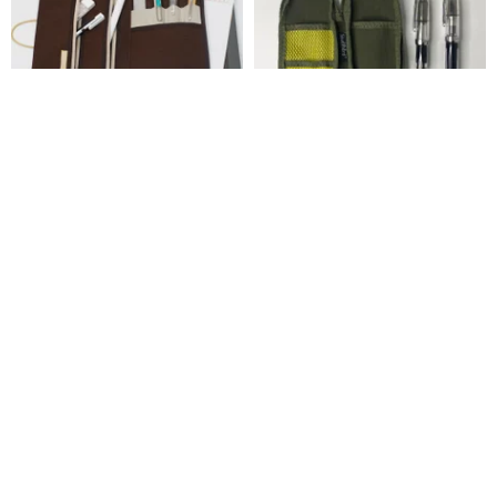
ポストカードとA6ノートが入る
スポーツ&トラベル ペンケー
ペンケース
ス パームトップサイズ
studyhard®︎
studyhard®︎
4,950円
1,870円