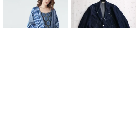
天然コットン素材の羽織り│柔ら
12オンスデニム チャップリ
か生地│藍色ストライプ
ン・ジャケット
henry robinson | ヘンリー ロビンソン
Candith
7,705円
29,700円
カスタム可
送料無料