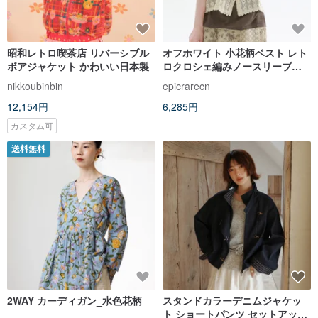
昭和レトロ喫茶店 リバーシブル
オフホワイト 小花柄ベスト レト
ボアジャケット かわいい日本製
ロクロシェ編みノースリーブベ
スト 透かし編みニットベスト 着
nikkoubinbin
epicrarecn
回し力抜群の若見えトップス
12,154円
6,285円
カスタム可
送料無料
2WAY カーディガン_水色花柄
スタンドカラーデニムジャケッ
ト ショートパンツ セットアップ