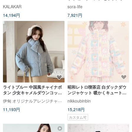
| ジャケット | パンツ | 春
KALAKAR
sora-life
物|Sora-2059
14,194円
7,921円
ライトブルー 中国風チャイナボ
昭和レトロ喫茶店 白ダックダウ
タン 少女キャメルダウンコット
ンジャケット 暖かくキュートな
ンジャケット コットンジャケッ
パステルカラー
伊甸 オリジナルアレンジチャイナドレス
nikkoubinbin
トマフラーセット 柔らかく暖か
11,193円
15,218円
いアウター
カスタム可