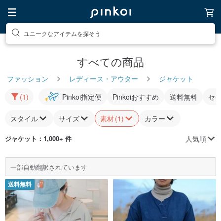
ユニークなアイテムを探そう
すべての商品
ファッション
レディース・アウター
ジャケット
(1)
Pinkoi指定便
Pinkoiおすすめ
送料無料
セ
スタイル
サイズ
素材
(1)
カラー
人気順
ジャケット
：1,000+ 件
一部自動翻訳されています
送料無料