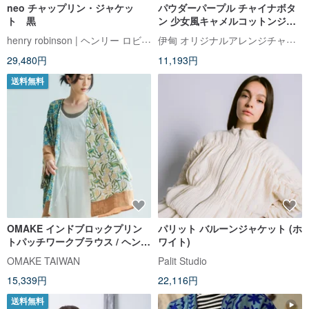
neo チャップリン・ジャケッ
パウダーパープル チャイナボタ
ト 黒
ン 少女風キャメルコットンジャ
ケット コットンコートスカーフ
henry robinson | ヘンリー ロビンソン
伊甸 オリジナルアレンジチャイナドレス
セット 柔らかく暖かいアウター
29,480円
11,193円
送料無料
OMAKE インドブロックプリン
パリット バルーンジャケット (ホ
トパッチワークブラウス / ヘンプ
ワイト)
ブラウン
OMAKE TAIWAN
Palit Studio
15,339円
22,116円
送料無料