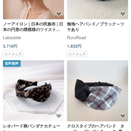
ノーアイロン | 日本の民族布 | 日
無地ヘアバンド／ブラック～ツ
本の円形の煙模様のツイストカ
ヤあり
チューシャ | 手作りのヘアバンド
Labsubtle
RuruRoad
|
3,716円
1,832円
カスタム可
カスタム可
送料無料
レオパード柄バンダナカチュー
クロスタイプのヘアバンド タ