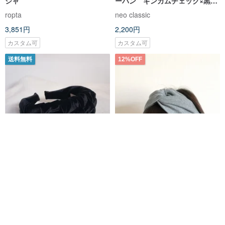
シャ
ーバン ギンガムチェック×黒
26
ropta
neo classic
3,851円
2,200円
カスタム可
カスタム可
送料無料
12%OFF
Black Velvet Shirring カチュー
【organic Tシャツ素材 の ヘア
シャ
バンド】 単色 チャコールグレー
ropta
KIMMADE
3,921円
3,195円
3,630円
カスタム可
カスタム可