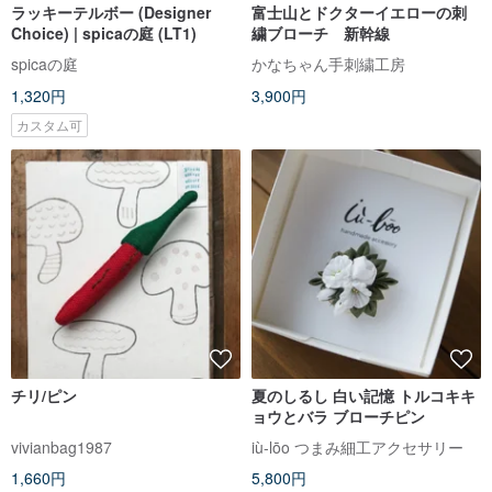
ラッキーテルボー (Designer
富士山とドクターイエローの刺
Choice) | spicaの庭 (LT1)
繍ブローチ 新幹線
spicaの庭
かなちゃん手刺繍工房
1,320円
3,900円
カスタム可
チリ/ピン
夏のしるし 白い記憶 トルコキキ
ョウとバラ ブローチピン
vivianbag1987
iù-lōo つまみ細工アクセサリー
1,660円
5,800円