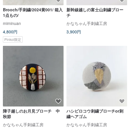
Brooch/手刺繍/2024黄001/ 箱入
新幹線越しの富士山刺繍ブロー
1点もの/
チ
miminuan
かなちゃん手刺繍工房
4,800円
3,900円
Pinkoi限定
障子越しのお月見ブローチ 中
ハシビロコウ刺繍ブローチor刺
秋節
繍ヘアゴム
かなちゃん手刺繍工房
かなちゃん手刺繍工房