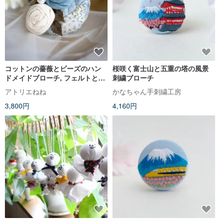
コットンの薔薇とビーズのハン
桜咲く富士山と五重の塔の風景
ドメイドブローチ, フェルトとス
刺繍ブローチ
パンコール
アトリエねね
かなちゃん手刺繍工房
3,800円
4,160円