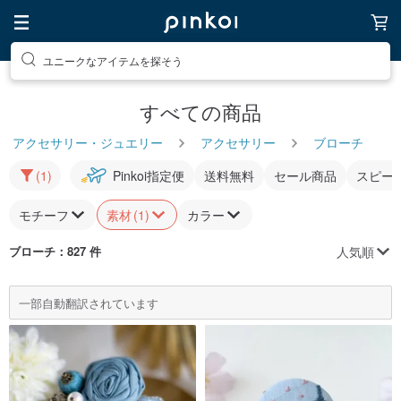
ユニークなアイテムを探そう
すべての商品
アクセサリー・ジュエリー
アクセサリー
ブローチ
(1)
Pinkoi指定便
送料無料
セール商品
スピー
モチーフ
素材
(1)
カラー
人気順
ブローチ
：827 件
一部自動翻訳されています