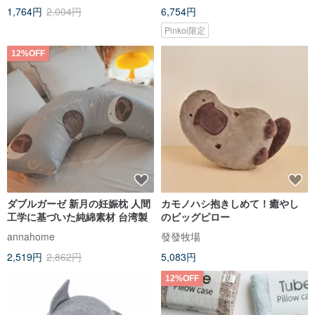
1,764円
2,004円
6,754円
Pinkoi限定
12%OFF
ダブルガーゼ 新月の妊娠枕 人間
カモノハシ抱きしめて！癒やし
工学に基づいた純綿素材 台湾製
のビッグピロー
annahome
發發牧場
2,519円
2,862円
5,083円
12%OFF