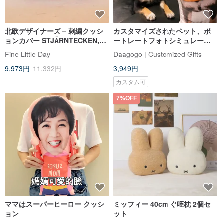
北欧デザイナーズ – 刺繍クッシ
カスタマイズされたペット、ポ
ョンカバー STJÄRNTECKEN,
ートレートフォトシミュレーシ
BLUE 星座 (38x58cm)
ョン枕30cmと40cm| ギフト | ペ
Fine Little Day
Daagogo | Customized Gifts
ット | 犬 | ネコ | 追悼 | ネズミ |
9,973円
11,332円
3,949円
トカゲ
カスタム可
7%OFF
ママはスーパーヒーロー クッシ
ミッフィー 40cm ぐ𠱸枕 2個セ
ョン
ット