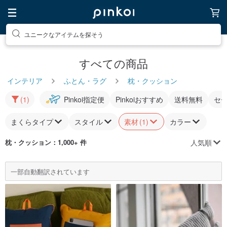
ユニークなアイテムを探そう
すべての商品
インテリア
ふとん・ラグ
枕・クッション
(1)
Pinkoi指定便
Pinkoiおすすめ
送料無料
セ
まくらタイプ
スタイル
素材
(1)
カラー
人気順
枕・クッション
：1,000+ 件
一部自動翻訳されています