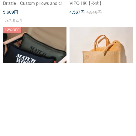
Drizzle - Custom pillows and crafts
VIPO HK【公式】
5,609円
4,567円
4,910円
カスタム可
12%OFF
Matchwood LVHS ロゴ ピロー
H01 キウイバード ハグミー ヒー
＆クッション 抱き枕 ヘッドレス
リングピロー
ト ネックピロー ランバーサポー
matchwood
發發牧場
ト
4,936円
5,609円
5,083円
Pinkoi限定
5%OFF