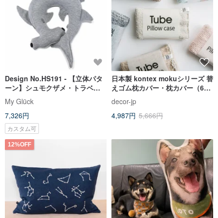
Design No.HS191 - 【立体パタ
日本製 kontex mokuシリーズ 替
ーン】シュモクザメ・トラベルU
えゴム枕カバー・枕カバー（6
ピロー
色）
My Glück
decor-jp
7,326円
4,987円
5,666円
カスタム可
12%OFF