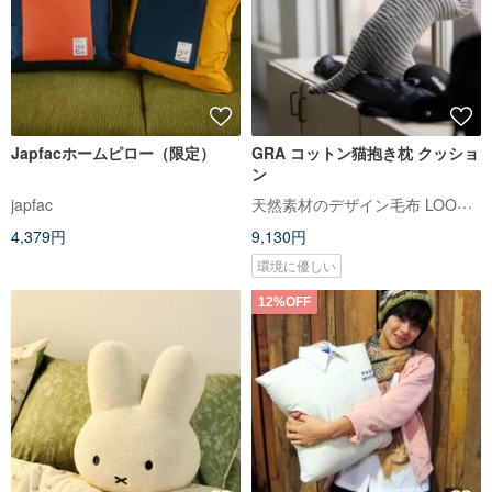
Japfacホームピロー（限定）
GRA コットン猫抱き枕 クッショ
ン
天然素材のデザイン毛布 LOOM&SPOOL ルームアンドスプール
japfac
4,379円
9,130円
環境に優しい
12%OFF