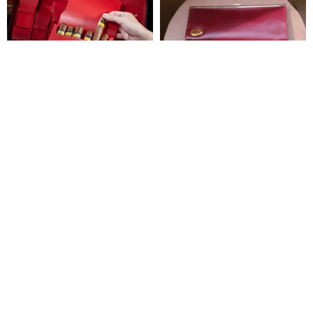
レザーシガーバッグキャリング
ヴィンテージ クリスチャンディ
バッグキャリーバッグ保護カバ
オール 1970年代 CDロゴ ゴール
ーレザーキューバヒュミドール
ド キスロック開閉 レッド クラッ
ワンレザー
mintmint vintage
大容量トラベル収納バッグ
チバッグ
85,671円
43,216円
48,017円
送料無料