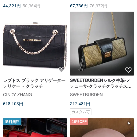
44,321円
50,364円
67,736円
76,972円
レプトス ブラック アリゲーター
SWEETBURDENシルク牛革-メ
デリケート クラッチ
デューサ-クラッチクラッチスネ
ークスキン手作り本物の牛革
CINDY ZHANG
SWEETBURDEN
618,103円
217,481円
カスタム可
送料無料
10%OFF