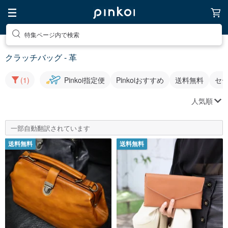
特集ページ内で検索
クラッチバッグ - 革
(1)
Pinkoi指定便
Pinkoiおすすめ
送料無料
セ
人気順
一部自動翻訳されています
送料無料
送料無料