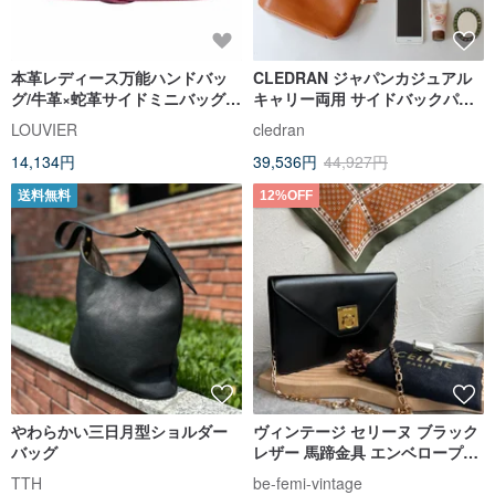
本革レディース万能ハンドバッ
CLEDRAN ジャパンカジュアル
グ/牛革×蛇革サイドミニバッグ/
キャリー両用 サイドバックパッ
クロスボディバッグ/クラッチバ
ク クラッチバッグ 日本製
LOUVIER
cledran
ッグ
14,134円
39,536円
44,927円
送料無料
12%OFF
やわらかい三日月型ショルダー
ヴィンテージ セリーヌ ブラック
バッグ
レザー 馬蹄金具 エンベロープク
ラッチバッグ
TTH
be-femi-vintage