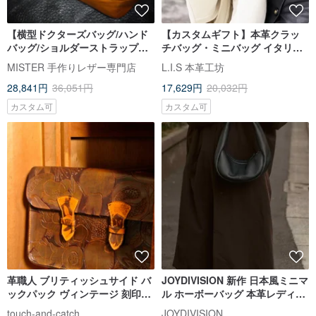
【横型ドクターズバッグ/ハンド
【カスタムギフト】本革クラッ
バッグ/ショルダーストラップ付
チバッグ・ミニバッグ イタリア
き】イタリアンベジタブルタン
ンレザー 4 色展開 父の日
MISTER 手作りレザー専門店
L.I.S 本革工坊
ニンレザー 名入れ刻印
28,841円
36,051円
17,629円
20,032円
カスタム可
カスタム可
革職人 ブリティッシュサイド バ
JOYDIVISION 新作 日本風ミニマ
ックパック ヴィンテージ 刻印柄
ル ホーボーバッグ 本革レディー
ハンドメイド 世界限定1本
スバッグ 餃子型ショルダーバッ
touch-and-catch
JOYDIVISION