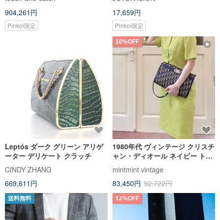
グ
904,261円
17,659円
Pinkoi限定
Pinkoi限定
10%OFF
Leptós ダーク グリーン アリゲ
1980年代 ヴィンテージ クリスチ
ーター デリケート クラッチ
ャン・ディオール ネイビー トロ
ッター モノグラム キャンバス レ
CINDY ZHANG
mintmint vintage
ザー ショルダーバッグ
669,611円
83,450円
92,722円
送料無料
12%OFF