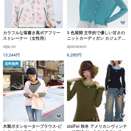
カラフルな落書き風ボアフリー
3 色展開 文学的で優しい甘さの
ストレーナー（女性用）
ニットカーディガン カジュアル
に着回せる薄手のニットトップ
xijia-cn
epicrarecn
ス
13,244円
6,285円
送料無料
木製ボタンセーターブラウス-ピ
ziziFei 秋冬 アメリカンヴィンテ