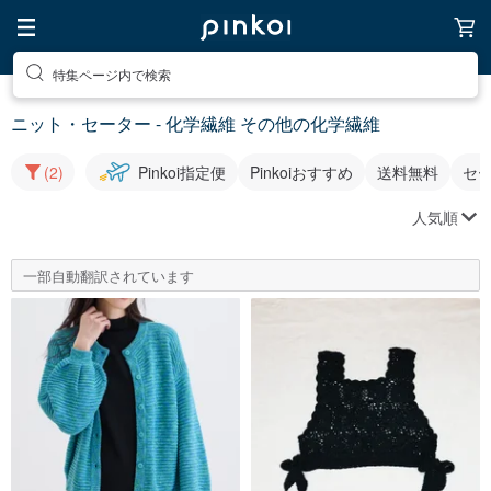
特集ページ内で検索
ニット・セーター - 化学繊維 その他の化学繊維
(2)
Pinkoi指定便
Pinkoiおすすめ
送料無料
セ
人気順
一部自動翻訳されています