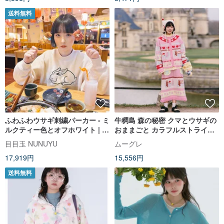
送料無料
ふわふわウサギ刺繍パーカー - ミ
牛稠島 森の秘密 クマとウサギの
ルクティー色とオフホワイト | 秋
おままごと カラフルストライプ
冬のかわいいレディースカジュ
ニットセットアップ カーディガ
目目玉 NUNUYU
ムーグレ
アル
ン/スカート
17,919円
15,556円
送料無料