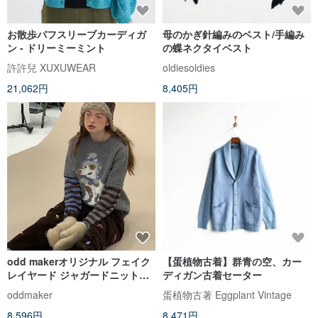
お散歩パフスリーブカーディガ
母のかぎ針編みのベスト/手編み
ン - ドリーミーミント
の蝶ネクタイベスト
許許兒 XUXUWEAR
oldiesoldies
21,062円
8,405円
odd makerオリジナル フェイク
【蛋植物古着】群青の空、カー
レイヤード ジャガードニットセ
ディガン古着セーター
ーター レディース 冬 ルーズ カ
oddmaker
蛋植物古著 Eggplant Vintage
ジュアル 着回し トップス
8,596円
8,471円