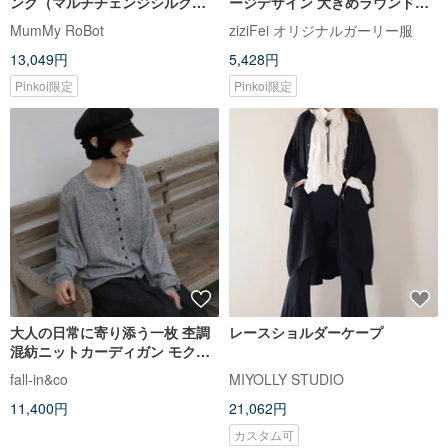
ンク（マルチチェンジシルク印
ージデザイン 大きめラウンドネ
刷）
ック ファーカラー スリムフィッ
MumMy RoBot
ziziFei オリジナルガーリー服
ト 着痩せ効果 トップス インナー
13,049円
5,428円
ニット レディース
Pinkoi限定
Pinkoi限定
大人の日常に寄り添う一枚 杢調
レースショルダーケープ
混紡ニットカーディガン モクグ
レー 260402-1
fall-in&co
MIYOLLY STUDIO
11,400円
21,062円
カスタム可