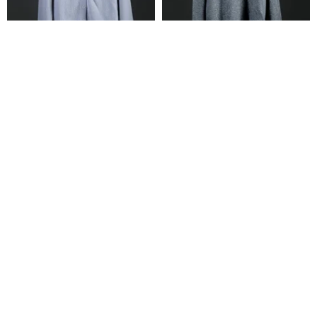
シャツカラーカーディガン
温もりを感じるタートルネック
カシミヤプルオーバーセーター
TAN& LUCIANA
TAN& LUCIANA
62,841円
57,118円
12%OFF
12%OFF
レトロ文系 / 手編み花柄ウールカ
レトロ/菱形ケーブル編みクルー
ーディガン / モヘアフリルニット
ネックセーター/ゆったり秋冬ニ