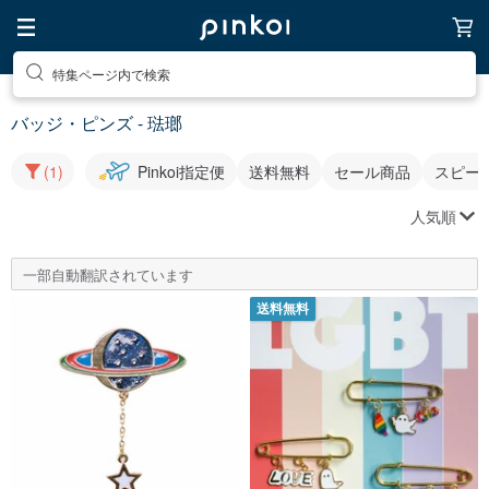
特集ページ内で検索
バッジ・ピンズ - 琺瑯
(1)
Pinkoi指定便
送料無料
セール商品
スピー
人気順
一部自動翻訳されています
送料無料