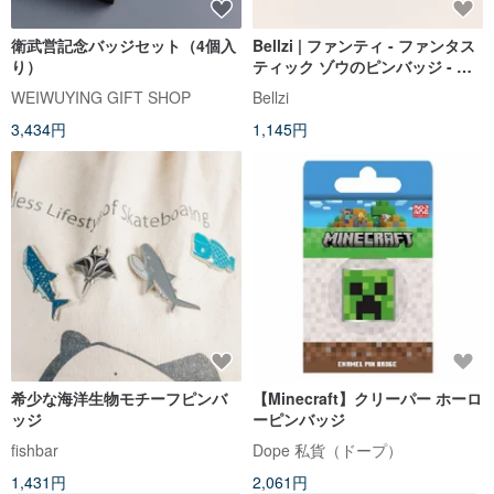
衛武営記念バッジセット（4個入
Bellzi | ファンティ - ファンタス
り）
ティック ゾウのピンバッジ - と
ても素敵
WEIWUYING GIFT SHOP
Bellzi
3,434円
1,145円
希少な海洋生物モチーフピンバ
【Minecraft】クリーパー ホーロ
ッジ
ーピンバッジ
fishbar
Dope 私貨（ドープ）
1,431円
2,061円