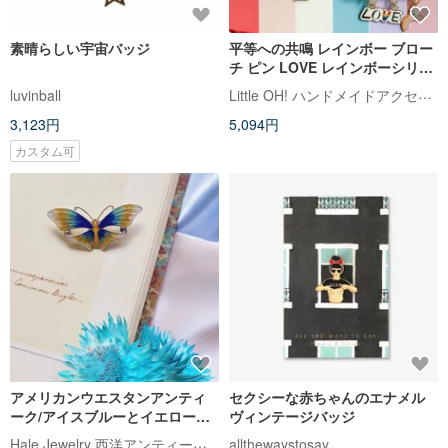
素晴らしい宇宙バッジ
平等への共鳴 レインボー ブロー
チ ピン LOVE レインボーシリー
ズ プレゼント交換 ハロウィン
Little OH! ハンドメイドアクセサリー
luvinball
3,123円
5,094円
カスタム可
アメリカンウエスタンアンティ
セクシーな赤ちゃんのエナメル
ーク/アイスブルーとイエローエ
ヴィンテージバッジ
ナメルホワイトフラッシュシル
Hale Jewelry 西洋アンティークコレクション
allthewaystosay