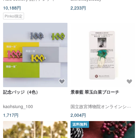
バーバタフライブローチ/ピン/ブ
10,188円
2,233円
ローチレトロ
Pinkoi限定
記念バッジ（4色）
景泰藍 翠玉白菜ブローチ
国立故宮博物院オンラインショップ
kaohsiung_100
1,717円
2,004円
送料無料