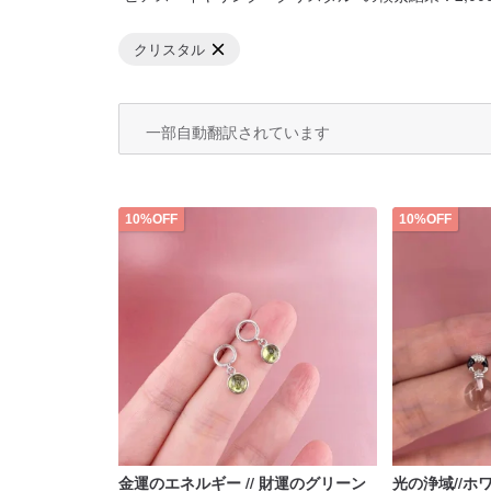
クリスタル
一部自動翻訳されています
10%OFF
10%OFF
金運のエネルギー // 財運のグリーン
光の浄域//ホ