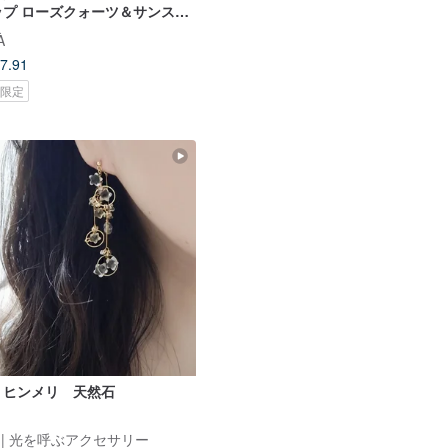
ップ ローズクォーツ＆サンスト
│天然石イヤリング
À
7.91
oi限定
 ヒンメリ 天然石
hi | 光を呼ぶアクセサリー