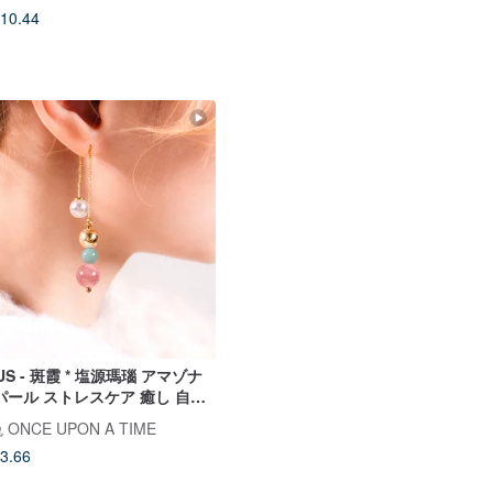
10.44
US - 斑霞 * 塩源瑪瑙 アマゾナ
パール ストレスケア 癒し 自信
ピアス
ONCE UPON A TIME
3.66