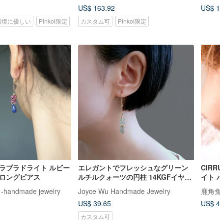
US$ 163.92
US$ 1
環境に優しい
Pinkoi限定
カスタム可
Pinkoi限定
ラブラドライト ルビー
エレガントでフレッシュなグリーン
CIRR
 ロングピアス
ルチルクォーツの円柱 14KGFイヤー
イト 
フックピアス | レトロダウントン
希望 
y -handmade jewelry
Joyce Wu Handmade Jewelry
鹿角兔 
US$ 39.65
US$ 4
カスタム可