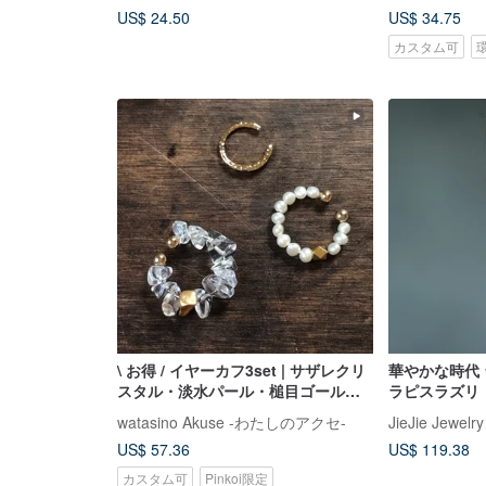
US$ 24.50
US$ 34.75
カスタム可
\ お得 / イヤーカフ3set | サザレクリ
華やかな時代 
スタル・淡水パール・槌目ゴールド-
ラピスラズリ
セット | 4月・6月誕生石 | EC-Set2
watasino Akuse -わたしのアクセ-
JieJie Jewelr
US$ 57.36
US$ 119.38
カスタム可
Pinkoi限定