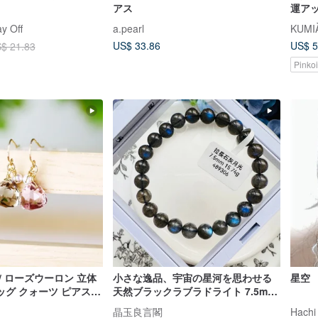
アス
運ア
ーン
y Off
a.pearl
KUMI
US$ 33.86
US$ 5
$ 21.83
Pink
/ ローズウーロン 立体
小さな逸品、宇宙の星河を思わせる
星空
グ クォーツ ピアス
天然ブラックラブラドライト 7.5mm
15.74g 安定したエネルギーで洞察力
晶玉良言閣
Hac
を高める