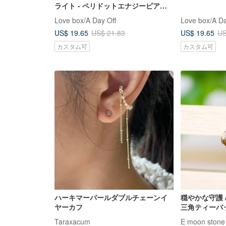
ライト - ペリドットエナジーピアス
（天然石・金運）
Love box/A Day Off
Love box/A Da
US$ 19.65
US$ 19.65
US$ 21.83
US
カスタム可
カスタム可
ハーキマーパールダブルチェーンイ
穏やかな守護 
ヤーカフ
三角ティーバッ
14K
Taraxacum
E moon stone