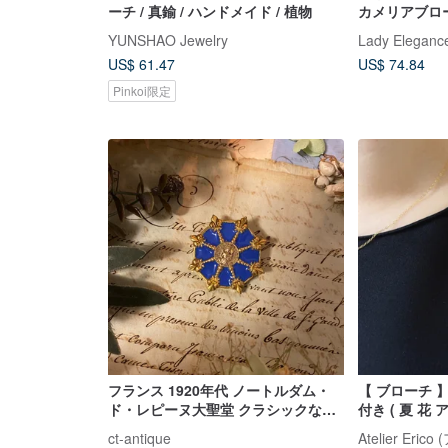
ーチ / 真鍮 / ハンドメイド / 植物
カメリアブロ
YUNSHAO Jewelry
Lady Eleganc
US$ 61.47
US$ 74.84
Pinkoi限定
フランス 1920年代 ノートルダム・
【 ブローチ 
ド・レピーヌ大聖堂 クラシックなブ
付き ( 夏 花
ルーエナメルとアイリスの巡礼ブロ
ジ ゴールド 天
ct-antique
Atelier Eri
ーチ