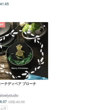
41.65
FF
ローテディベア ブローチ
slowlystudio
6.07
US$ 40.98
タム可