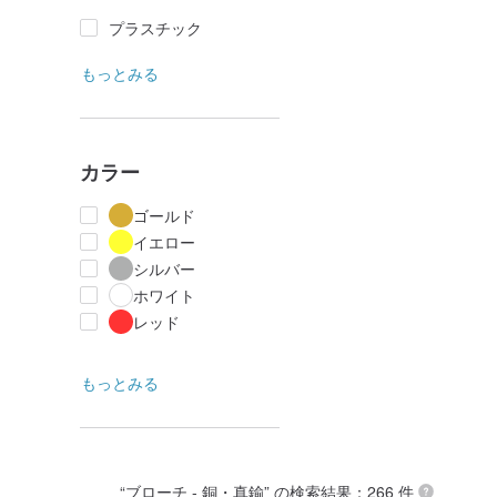
プラスチック
もっとみる
カラー
ゴールド
イエロー
シルバー
ホワイト
レッド
もっとみる
“
ブローチ - 銅・真鍮
” の検索結果：266 件