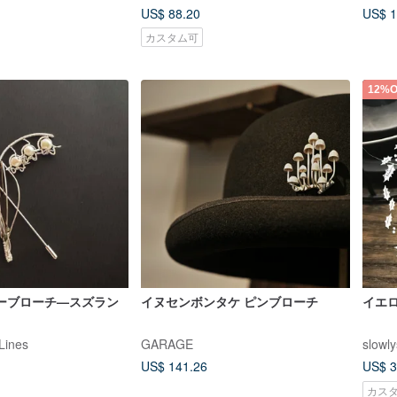
US$ 88.20
US$ 1
カスタム可
12%O
ーブローチ—スズラン
イヌセンボンタケ ピンブローチ
イエ
Lines
GARAGE
slowly
US$ 141.26
US$ 3
カス