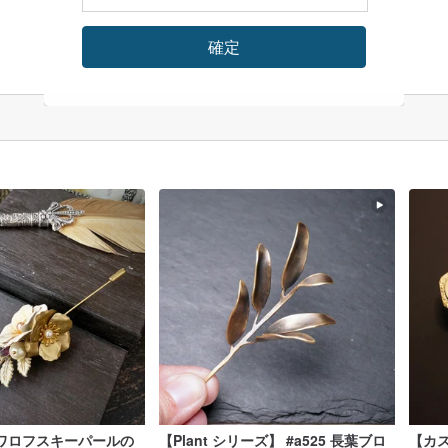
確定
ワロフスキーパールの
【Plant シリーズ】 #a525 長葉ブロ
【カ