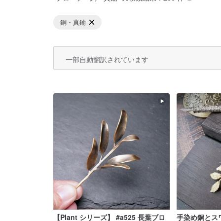
銅・真鍮
一部自動翻訳されています
【Plant シリーズ】 #a525 長葉ブロ
手染め銅とス