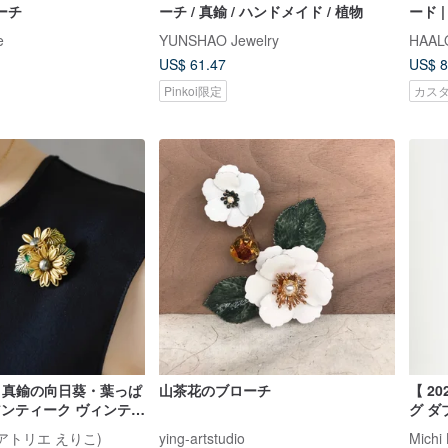
ーチ
ーチ / 真鍮 / ハンドメイド / 植物
ード 
勲章
e
YUNSHAO Jewelry
HAAL
US$ 61.47
US$ 8
Pinkoi限定
カス
】真鍮の向日葵・葉っぱ
山茶花のブローチ
【 2
 アンティーク ヴィンテー
グ ダ
然石 パイライト )
broo
co (アトリエ えりこ)
ying-artstudio
Michi 