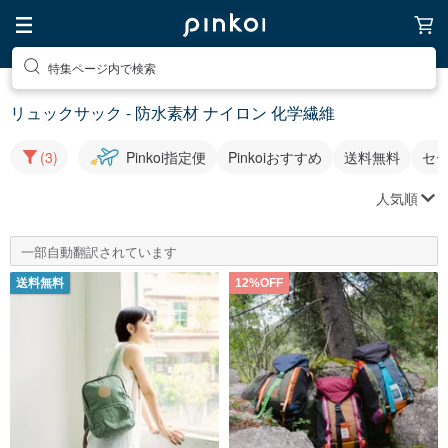
特集ページ内で検索
リュックサック - 防水素材 ナイロン 化学繊維
(3)
Pinkoi指定便
Pinkoiおすすめ
送料無料
セ
人気順
一部自動翻訳されています
送料無料
12%OFF