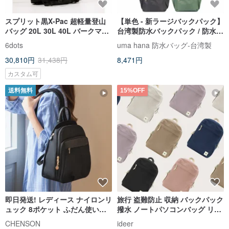
スプリット黒X-Pac 超軽量登山
【単色 - 新ラージバックパック】
バッグ 20L 30L 40L バークマウ
台湾製防水バックパック / 防水リ
ンテン55Lバックパック 宿泊登
ュック / 旅行用バックパック / 防
6dots
uma hana 防水バッグ-台湾製
山 日帰り登
水バッグ
30,810円
31,438円
8,471円
カスタム可
送料無料
15%OFF
即日発送! レディース ナイロンリ
旅行 盗難防止 収納 バックパック
ュック 8ポケット ふだん使い通
撥水 ノートパソコンバッグ リュ
勤 通学 バック CHENSON
ックサック PCバッグ 収納
CHENSON
ideer
CG83329