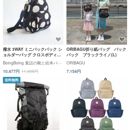
撥水 3WAY ミニバックパック シ
ORIBAGU折り紙バッグ バック
ョルダーバッグ クロスボディバ
パック ブラックライノ(L)
ッグ 旅行用サブバッグ - 焼仙草
BoingBoing 童話の靴と絵本バッグ
ORIBAGU
湯圓 黒
10,477円
11,905円
7,154円
送料無料