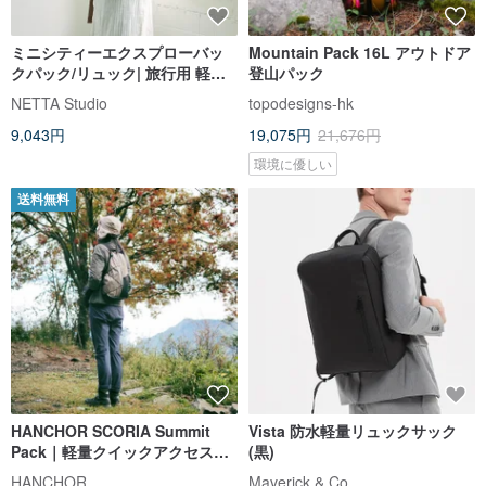
ミニシティーエクスプローバッ
Mountain Pack 16L アウトドア
クパック/リュック| 旅行用 軽量
登山パック
防水 ミニリュック
NETTA Studio
topodesigns-hk
9,043円
19,075円
21,676円
環境に優しい
送料無料
HANCHOR SCORIA Summit
Vista 防水軽量リュックサック
Pack｜軽量クイックアクセスア
(黒)
タックザック
HANCHOR
Maverick & Co.