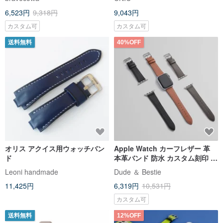
6,523円
9,318円
9,043円
カスタム可
カスタム可
送料無料
40%OFF
オリス アクイス用ウォッチバン
Apple Watch カーフレザー 革
ド
本革バンド 防水 カスタム刻印 ギ
フト アップグレード版
Leoni handmade
Dude ＆ Bestie
11,425円
6,319円
10,531円
カスタム可
送料無料
12%OFF