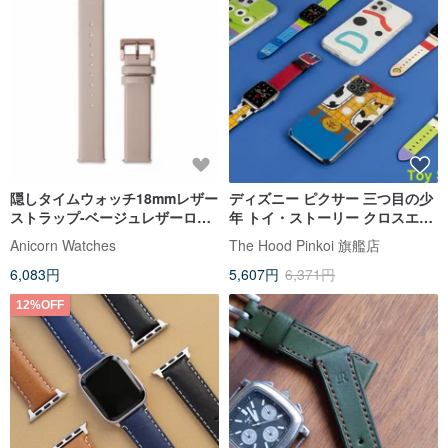
隠しタイムウォッチ18mmレザー
ディズニー ピクサー 三つ目の少
ストラップ-ベージュレザーロー
年 トイ・ストーリー クロスエン
ズゴールドバックル
ボスカーフスキン アップルウォ
Anicorn Watches
The Hood Pinkoi 旗艦店
ッチ レザーストラップ
6,083円
5,607円
6,371円
12%OFF