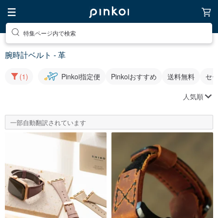
特集ページ内で検索
腕時計ベルト - 革
(1)
Pinkoi指定便
Pinkoiおすすめ
送料無料
セ
人気順
一部自動翻訳されています