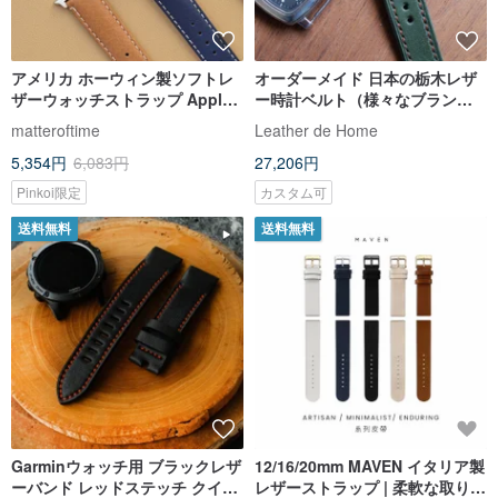
アメリカ ホーウィン製ソフトレ
オーダーメイド 日本の栃木レザ
ザーウォッチストラップ Apple
ー時計ベルト（様々なブランド
Watch対応
に対応）
matteroftime
Leather de Home
5,354円
6,083円
27,206円
Pinkoi限定
カスタム可
送料無料
送料無料
Garminウォッチ用 ブラックレザ
12/16/20mm MAVEN イタリア製
ーバンド レッドステッチ クイッ
レザーストラップ | 柔軟な取り外