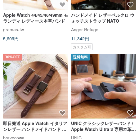
Apple Watch 44/45/46/49mm モ
ハンドメイド レザーベルクロ ウ
ランディ レディース本革バンド
ォッチストラップ NATO
gramas-tw
Anger Refuge
5,609円
11,342円
カスタム可
30%OFF
送料無料
即日発送 Apple Watch イタリア
UNIC クラシックレザーバンド /
ンレザー ハンドメイドバンド 全
Apple Watch Ultra 3 専用本革バ
シリーズ 無料刻印・ラッピング
ンド【カスタマイズ可能】
bravecowa
UNIC