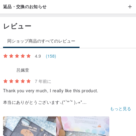
返品・交換のお知らせ
レビュー
同ショップ商品のすべてのレビュー
4.9
(158)
呂姵萱
7 年前に
Thank you very much, I really like this product.
本当にありがとうございます⸜(* ॑꒳ ॑* )⸝⋆*
もっと見る
♡ᵗᑋᵃᐢᵏ ᵞᵒᵘ¨̮♡