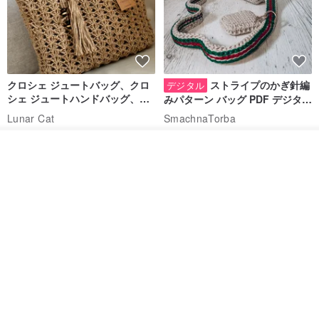
クロシェ ジュートバッグ、クロ
ストライプのかぎ針編
デジタル
シェ ジュートハンドバッグ、リ
みパターン バッグ PDF デジタル
ユーザブルバッグ
インスタント ダウンロード、レ
Lunar Cat
SmachnaTorba
ディース クロスボディ
14,074円
788円
入荷待ち登録
送料無料
35%OFF
ショップを見る
クロシェ編み丸型ジュートバッ
オーガニックコットン糸の編み