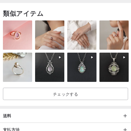
★
牛革自体に多少の傷、シワ、質感の違いがございます。
本来の風
類似アイテム
合いを活かしておりますが、画面の違いにより写真と実物では若干
の誤差が生じる場合がございます。ああ、カメラ。
★産地・製法
One Way Workshopによる香港の手作り
【
重要
】
お気に入りの商品をお選びの際は、ご注文前に色、サイズ、その他
のニーズについてご相談ください。
私たちはすべて天然皮革を使用しており、天然皮革にはシボや虫穴
チェックする
がある場合がありますが、これは避けられないものです。
異なるモニターに表示される画像には色の違いがあるため、受け取
った作品に多少の色の違いが生じることをご容赦ください。
送料
支払方法