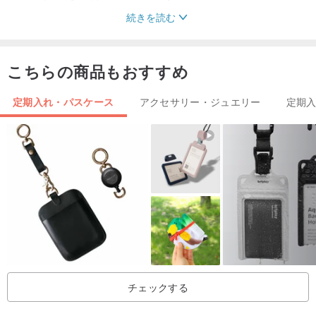
続きを読む
★素材
イタリア産牛革
こちらの商品もおすすめ
★サイズ
定期入れ・パスケース
アクセサリー・ジュエリー
定期
6cm(長さ) x 10cm(幅) x 1cm(高さ)
★弊社ブランド
OneWayは、前進と革新を続けるという私たちの目的と同じよう
に、1つの道と1つの方向を意味し、ロゴのストロークはNotOneWay
の意味を反転させ、道は1つではないことを意味し、破壊できるとい
う私たちのデザインの願いを表しています。古いものを新しいもの
に変える。
私たちの目標は、伝統的な手縫いの革職人の技に新しい要素を加え
チェックする
て、ユニークなスタイルの作品を生み出すことです。