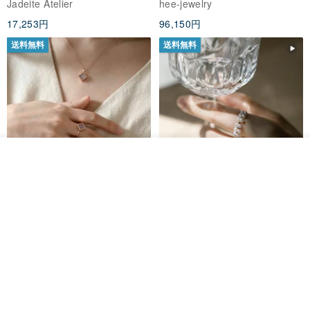
Jadeite Atelier
hee-jewelry
17,253円
96,150円
送料無料
送料無料
入荷待ち登録
ショップを見る
ナチュラルラベンダージェイド
カスタムメイド 天然淡水パール
リング
調節可能 編み込みチェーンリン
グ 指輪
Jadeite Atelier
Zuzu Jewelry
18,137円
8,513円
9,673円
送料無料
送料無料