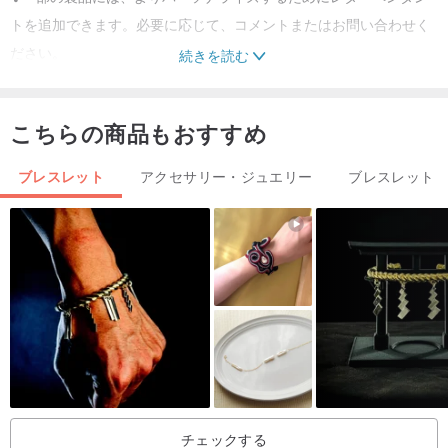
トを追加できます。必要に応じて、コメントまたはお問い合わせく
ださい。
続きを読む
✤絶妙なギフトボックスのパッケージ、ワイプと消磁器が付属して
います
こちらの商品もおすすめ
✤パッケージは祝福の言葉で印刷することができます
ブレスレット
アクセサリー・ジュエリー
ブレスレット
その他の考慮事項
✤ご注文の際に正確な手の周囲を記録できるので、ブレスレットが
快適に着用できるようになります
✤探している情報が見当たらない場合、またはご不明な点がござい
ましたら、お気軽にお問い合わせください。
チェックする