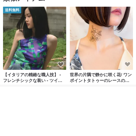
送料無料
【イタリアの精緻な職人技】 -
世界の片隅で静かに咲く花/ ワン
フレンチシックな装い - ツイル
ポイントタトゥーのレースのチ
プリントシルクスカーフトップ
ョーカー SV649
from a friend of mine
Sugar Valentine
ス
入荷待ち登録
34,340円
1,780円
お気に入り
ショップを見る
送料無料