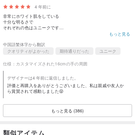
4 年前に
非常にホワイト肌をしている
十分な明るさで
それぞれの色はユニークです
飽和度もとても良いです
もっと見る
親戚からも称賛
中国語繁体字から翻訳
とても幸せです〜
クオリティがよかった
期待通りだった
ユニーク
仕様：
カスタマイズされた16cmの手の周囲
デザイナーは4 年前に返信しました。
評価と再購入をありがとうございました、私は親戚や友人か
ら賞賛されて感動しました😝
もっと見る (386)
類似アイテム