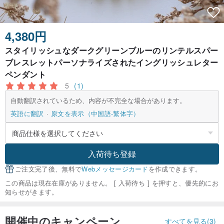
4,380円
スタイリッシュなダークグリーンブルーのリンテルスパー
ブレスレットパーソナライズされたイングリッシュレター
ペンダント
5
(1)
自動翻訳されているため、内容が不完全な場合があります。
英語に翻訳
原文を表示（中国語-繁体字）
入荷待ち登録
ご注文完了後、無料で
Webメッセージカード
を作成できます。
この商品は現在在庫がありません。 [ 入荷待ち ] を押すと、優先的にお
知らせがきます。
開催中のキャンペーン
すべてを見る(3)