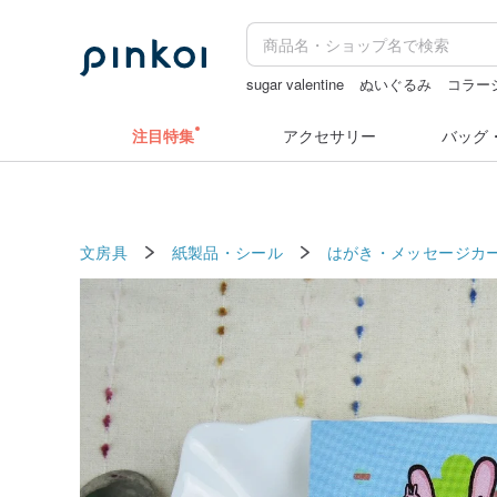
sugar valentine
ぬいぐるみ
コラー
miffy
スタンプ
ラベラーシール
注目特集
アクセサリー
バッグ
文房具
紙製品・シール
はがき・メッセージカ