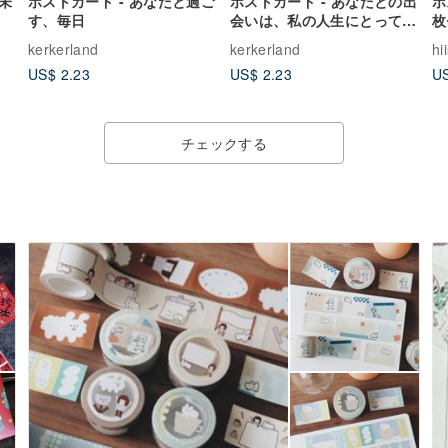
未
ポストカード - あなたと過ご
ポストカード - あなたとの出
ポ
す、毎日
会いは、私の人生にとって最
枚
高の幸せです
kerkerland
kerkerland
h
US$ 2.23
US$ 2.23
US
チェックする