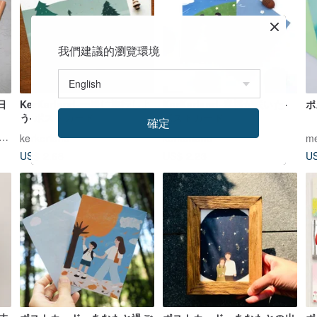
我們建議的瀏覽環境
日
KerKerland-一緒に旅行しよ
KerKerland-幸福が咲いた-
ポ
う-ポストカード
ポストカード
確定
チェ・ヴィータ | La Dolce Vita
kerkerland
kerkerland
me
US$ 2.68
US$ 2.23
US