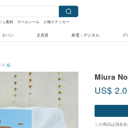
ジュ素材
ラベルシール
人物ステッカー
・カバン
文房具
家電・デジタル
グ
ード
紙
Miura 
US$
2.
この商品は現在在庫