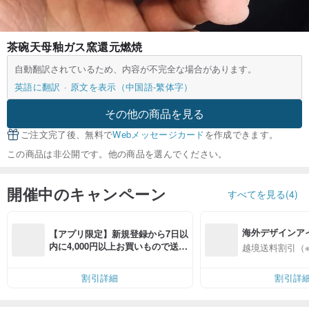
茶碗天母釉ガス窯還元燃焼
自動翻訳されているため、内容が不完全な場合があります。
英語に翻訳
原文を表示（中国語-繁体字）
その他の商品を見る
ご注文完了後、無料で
Webメッセージカード
を作成できます。
この商品は非公開です。他の商品を選んでください。
開催中のキャンペーン
すべてを見る(4)
海外デザインア
【アプリ限定】新規登録から7日以
入
内に4,000円以上お買いもので送料
越境送料割引（
無料（最大500円OFF）
割引詳細
割引詳