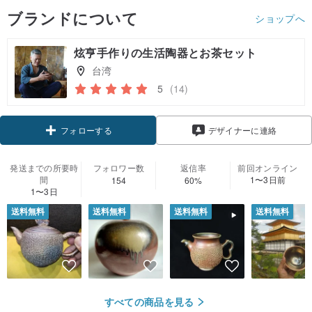
ブランドについて
ショップへ
炫亨手作りの生活陶器とお茶セット
台湾
5
(14)
クーポン取得
デザイナーに連絡
フォローする
発送までの所要時
フォロワー数
返信率
前回オンライン
間
1〜3日前
154
60%
1〜3日
送料無料
送料無料
送料無料
送料無料
すべての商品を見る