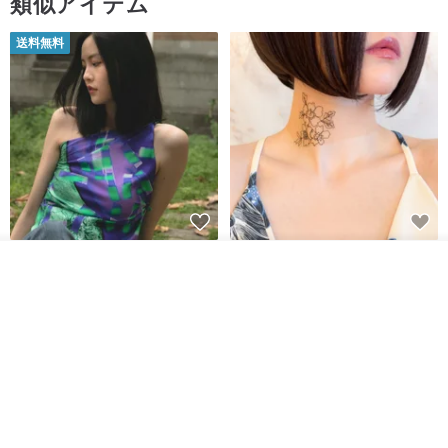
類似アイテム
送料無料
【イタリアの精緻な職人技】 -
世界の片隅で静かに咲く花/ ワン
その他の商品を見る
フレンチシックな装い - ツイル
ポイントタトゥーのレースのチ
ショップを見る
プリントシルクスカーフトップ
ョーカー SV649
from a friend of mine
Sugar Valentine
ス
34,340円
1,780円
送料無料