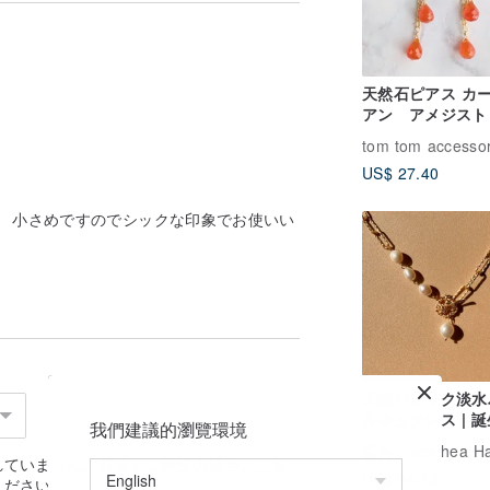
天然石ピアス カーネリ
アン アメジスト
tom tom accessor
US$ 27.40
が、 小さめですのでシックな印象でお使いい
天然バロック淡水
ルネックレス | 
我們建議的瀏覽環境
ギフト、夏のコー
広告
aesthea Handmade J
ネートに必須
れていません。発送をご希望の場合、
こち
US$ 84.19
ください。