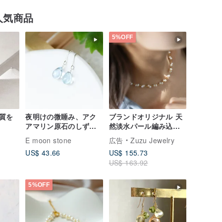
人気商品
5%OFF
質を
夜明けの微睡み、アク
ブランドオリジナル 天
アマリン原石のしず
然淡水パール編み込み
く。純銀イヤリング
ネックレス チョーカー
E moon stone
広告
Zuzu Jewelry
316L医療用ステンレス
US$ 43.66
US$ 155.73
18K金
US$ 163.92
5%OFF