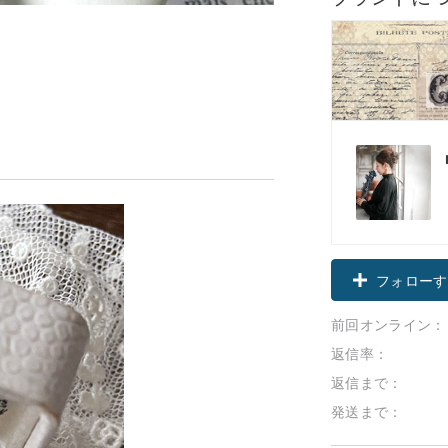
フォローす
前回オンライン：
返信率：
返信まで：
発送まで：