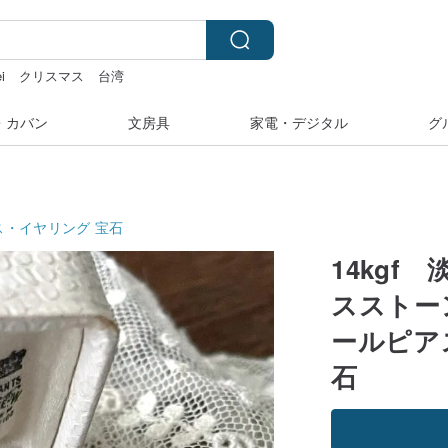
ei
クリスマス
台湾
ル
miffy
・カバン
文房具
家電・デジタル
グ
ス・イヤリング
宝石
14kg
スストー
ールピア
石