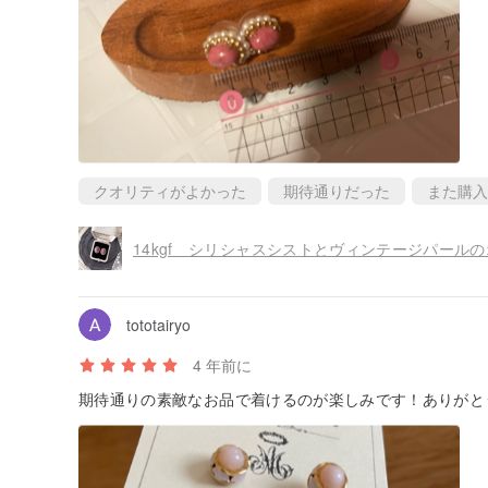
クオリティがよかった
期待通りだった
また購入
tototairyo
4 年前に
期待通りの素敵なお品で着けるのが楽しみです！ありがと
14kgf 耳針
・