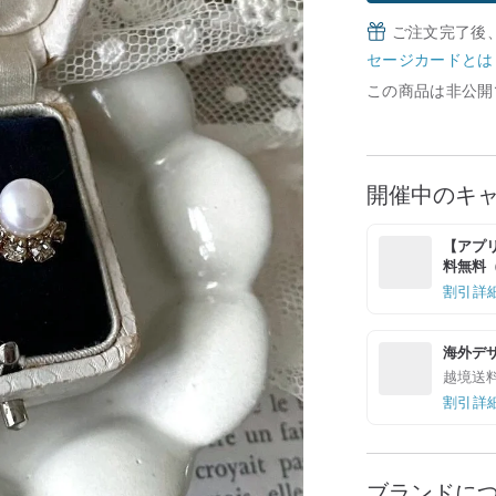
ご注文完了後
セージカードとは
この商品は非公開
開催中のキ
【アプリ
料無料（最
割引詳
海外デ
越境送
割引詳
ブランドに