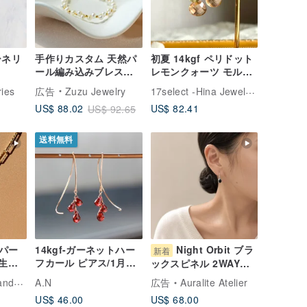
手作りカスタム 天然パ
初夏 14kgf ペリドット
ール編み込みブレスレ
レモンクォーツ モルガ
ット 医療用ステンレス
ナイト 3粒ピアス / イヤ
17select -Hina Jewelry-
ies
広告
Zuzu Jewelry
18Kメッキ
リング
US$ 82.41
US$ 88.02
US$ 92.65
送料無料
パー
14kgf-ガーネットハー
Night Orbit ブラ
新着
誕生日
フカール ピアス/1月誕
ックスピネル 2WAYハ
ディ
生石
ギーピアス | 天然石
ewelry
A.N
広告
Auralite Atelier
925シルバー プラチナ
US$ 46.00
US$ 68.00
カラー