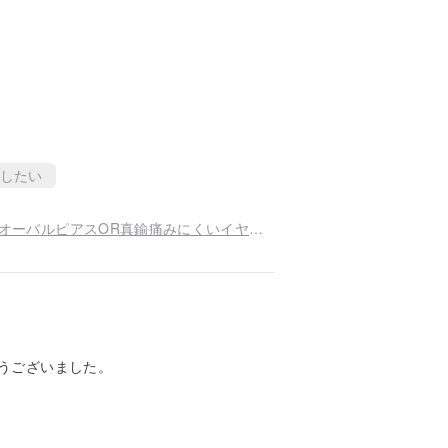
したい
14kgf シリシャスシストとヴィンテージパールのオーバルピアスOR真鍮痛みにくいイヤリング
うございました。