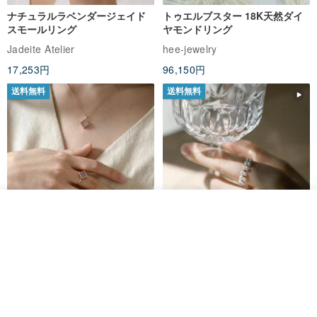
ナチュラルラベンダージェイド
トゥエルブスター 18K天然ダイ
スモールリング
ヤモンドリング
Jadeite Atelier
hee-jewelry
17,253円
96,150円
送料無料
送料無料
その他の商品を見る
ショップを見る
ナチュラルラベンダージェイド
カスタムメイド 天然淡水パール
リング
調節可能 編み込みチェーンリン
グ 指輪
Jadeite Atelier
Zuzu Jewelry
18,137円
8,513円
9,673円
送料無料
送料無料