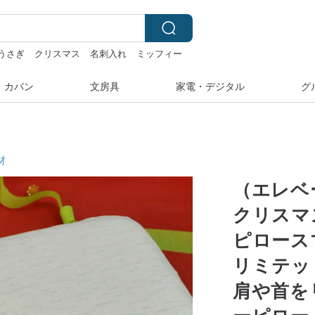
うさぎ
クリスマス
名刺入れ
ミッフィー
・カバン
文房具
家電・デジタル
グ
材
（エレベ
クリスマ
ピロース
リミテッ
肩や首を