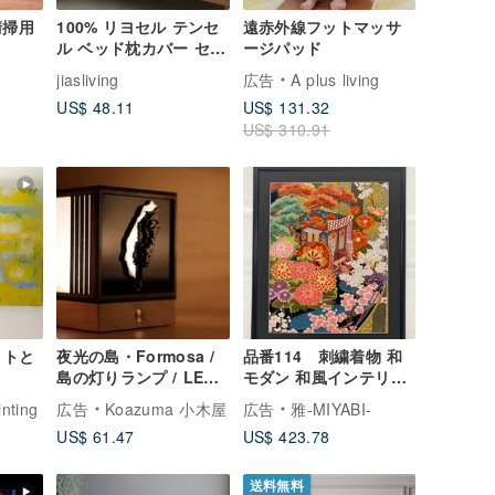
清掃用
100% リヨセル テンセ
遠赤外線フットマッサ
ル ベッド枕カバー セッ
ージパッド
ト-Egret Bay-Made in
jiasliving
広告
A plus living
Taiwan
US$ 48.11
US$ 131.32
US$ 310.91
イトと
夜光の島・Formosa /
品番114 刺繍着物 和
島の灯りランプ / LED /
モダン 和風インテリア
USB / 台湾ミニライト /
御所車 流水柄 プレゼン
inting
広告
Koazuma 小木屋
広告
雅-MIYABI-
ギフト・お土産
ト 結婚祝 新築祝 長寿
US$ 61.47
US$ 423.78
祝 縁起物 額装インテリ
ア
送料無料