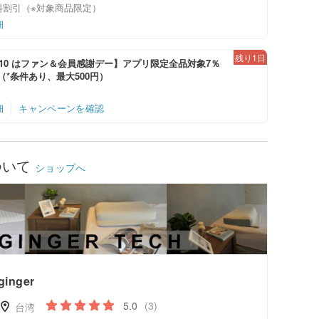
料割引（※対象商品限定）
細
残り1日
-8/10 はファン＆会員感謝デー】アプリ限定全品対象7％
！（*条件あり、最大500円）
細
キャンペーンを確認
ついて
ショップへ
ginger
5.0
(3)
台湾