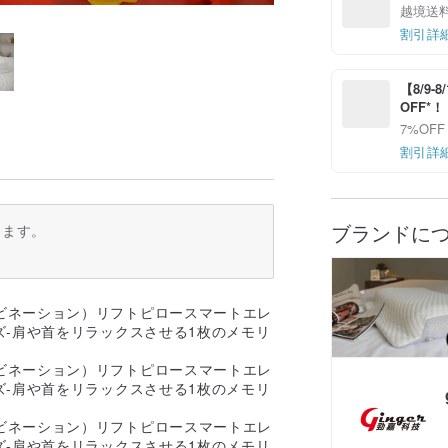
越境送
割引詳
【8/9
OFF*
7%OFF
割引詳
ブランドに
ります。