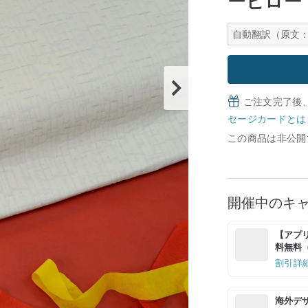
ーピロー
自動翻訳（原文：
ご注文完了後
セージカードとは
この商品は非公開
開催中のキ
【アプリ
料無料（最
割引詳
海外デ