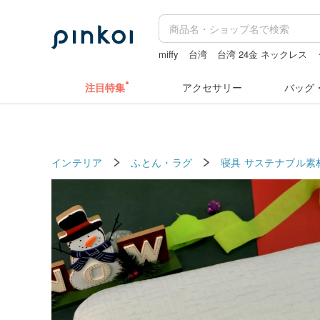
miffy
台湾
台湾 24金 ネックレス
zizifei
注目特集
アクセサリー
バッグ
インテリア
ふとん・ラグ
寝具
サステナブル素