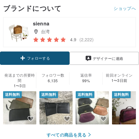
ブランドについて
ショップへ
sienna
台湾
4.9
(2,222)
フォローする
デザイナーに連絡
発送までの所要時
フォロワー数
返信率
前回オンライン
間
1〜3日前
6,135
99%
1〜3日
送料無料
送料無料
送料無料
送料無料
すべての商品を見る