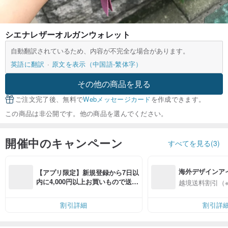
シエナレザーオルガンウォレット
自動翻訳されているため、内容が不完全な場合があります。
英語に翻訳
原文を表示（中国語-繁体字）
その他の商品を見る
ご注文完了後、無料で
Webメッセージカード
を作成できます。
この商品は非公開です。他の商品を選んでください。
開催中のキャンペーン
すべてを見る(3)
海外デザインア
【アプリ限定】新規登録から7日以
入
内に4,000円以上お買いもので送料
越境送料割引（
無料（最大500円OFF）
割引詳細
割引詳