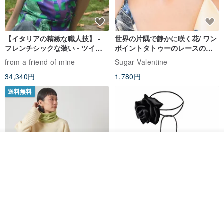
【イタリアの精緻な職人技】 -
世界の片隅で静かに咲く花/ ワン
フレンチシックな装い - ツイル
ポイントタトゥーのレースのチ
プリントシルクスカーフトップ
ョーカー SV649
from a friend of mine
Sugar Valentine
ス
34,340円
1,780円
送料無料
その他の商品を見る
ショップを見る
CHARM 日本製 ショート ミック
天然シルクフラワーネックレス -
ス オーガニックコットン ネック
ローズチョーカー - リストレッ
ウォーマー
グブレスレット シルクアクセサ
カジュアルボックス casual box
Marina V Lingerie