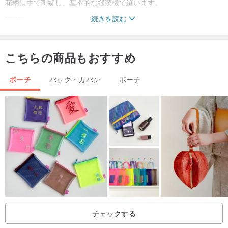
花柄は手で刺繍し、基本的な縫製機で縫います。
--------
続きを読む
製品の詳細：
素材：麻綿
こちらの商品もおすすめ
サイズ：21cm x 14cm
ポーチ
バッグ・カバン
ポーチ
---------
全体のデザインは丁寧に企画・手作りされており、描き方や素材選
び、作り方にはかなりの時間がかかりますので、ご友人、ご家族、
ご自身へのプレゼントにも最適です。
--------
お手入れ方法
手洗い
--------
チェックする
カスタマイズされたサービス