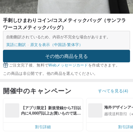
手刺しひまわりコイン/コスメティックバッグ（サンフラ
ワーコスメティックバッグ）
自動翻訳されているため、内容が不完全な場合があります。
英語に翻訳
原文を表示（中国語-繁体字）
その他の商品を見る
ご注文完了後、無料で
Webメッセージカード
を作成できます。
この商品は非公開です。他の商品を選んでください。
開催中のキャンペーン
すべてを見る(4)
海外デザインア
【アプリ限定】新規登録から7日以
入
内に4,000円以上お買いもので送料
越境送料割引（
無料（最大500円OFF）
割引詳細
割引詳