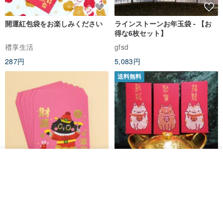
開運紅包袋をお楽しみください
ラインストーンお年玉袋 - 【お
得な6枚セット】
禮享生活
gfsd
287円
5,083円
送料無料
入荷待ち登録
ショップを見る
黒猫マルーの小さな財神 宝くじ
【GFSD】ラインストーン精品 -
ホットスタンプポチ袋
煌めく多目的ポチ袋 -【招財納
福・金運招来】
Huei Hei Ji Bai
gfsd
516円
6,868円