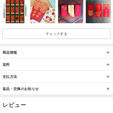
全く同じ作品を見つけたので、気に入った作品で他の方が購入され
た場合、デザイン館で他の作品しか選べないのが残念ですが、ご容
赦ください！またはデザイナーに問い合わせて、類似の作品がない
か確認してください。
チェックする
＊サイズは手作業で計測しておりますので、0.5cm以内の誤差が生
じる場合がございます
＊作品は製作過程で多少の跡がつく場合がございますので、作品は
商品情報
全て手作りまたは半手作りの為、多少の操作跡はございます。
＊焼成の過程で、釉薬やグレーの自然な分布がある場合があります
送料
が、これは純粋に正常です.これはまた、自然な釉薬によって強調さ
支払方法
れます.セラミックは本質的に自然です.製品について質問がある場合
は、個人的にお問い合わせください.
返品・交換のお知らせ
＊商品はスタジオで撮影し、光と環境を調整していますが、ポスト
プロダクションの方法は使用していません.実際の商品の色を参照し
レビュー
てください,不良とは見なされません.