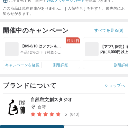
ご注文完了後、無料で
Webメッセージカード
を作成できます。
この商品は現在在庫がありません。 [ 入荷待ち ] を押すと、優先的にお
知らせがきます。
開催中のキャンペーン
すべてを見る(6)
残り1日
【8/9-8/10 はファン＆会
【アプリ限定】
員感謝デー】対象ショッ
内に4,000円
全品12％OFF（対象ショ
プ全品12%OFF
無料（最大500円
ップ限定）
キャンペーンを確認
割引詳細
割引詳
ブランドについて
ショップへ
自然釉文創スタジオ
台湾
5
(643)
クーポン取得