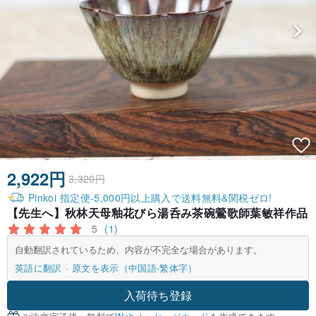
2,922円
3,320円
Pinkoi 指定便-5,000円以上購入で送料無料&関税ゼロ!
【先生へ】秋林天母釉花びら湯呑み茶碗鶯歌師葉敏祥作品
5
(1)
自動翻訳されているため、内容が不完全な場合があります。
英語に翻訳
原文を表示（中国語-繁体字）
入荷待ち登録