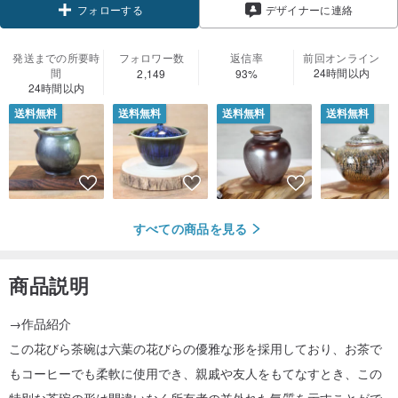
デザイナーに連絡
フォローする
発送までの所要時
フォロワー数
返信率
前回オンライン
間
24時間以内
2,149
93%
24時間以内
送料無料
送料無料
送料無料
送料無料
すべての商品を見る
商品説明
→作品紹介
この花びら茶碗は六葉の花びらの優雅な形を採用しており、お茶で
もコーヒーでも柔軟に使用でき、親戚や友人をもてなすとき、この
特別な茶碗の形は間違いなく所有者の並外れた気質を示すことがで