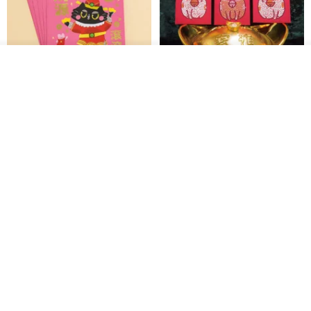
送料無料
2014年 台湾鶯歌陶器ブランド企画-商標権認定審査-(完品茶器)
2014 台湾鶯歌焼ブランド企画～商標権認定審査～（茶葉入りカッ
プ）
入荷待ち登録
お気に入り
ショップを見る
2014 台湾 新北市 高級お土産十大賞 創意生活団体賞 - (幸せのお茶
セット)
2015年 台湾Yingge Burning Brand Plan-商標認可評価-(ユヤ・ポッ
ト)
2015年台湾Yingge Burning Brand Plan-商標認定評価-（ゴールド、
黒猫マルーの小さな財神 宝くじ
【GFSD】ラインストーン精品 -
ホットスタンプポチ袋
煌めく多目的ポチ袋 -【招財納
グリーン、計3種）
福・金運招来】
Huei Hei Ji Bai
gfsd
2015 台湾鶯歌陶器ブランド企画～商標権認定審査～（幸福茶器）
516円
6,868円
2016 台湾 新北市 高級お土産 創意生活団体賞 十大賞 - (福茶セット)
2020年「2020新北市注目商品セレクション」「外湾茶器」がグッド
ライフグループに選出
→デザイン館物語
台湾Yinggeの地元のセラミックスタジオ、デザインと生産は完全に