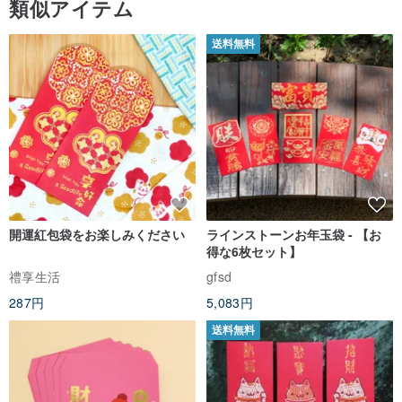
2010年 台湾陶磁器博物館 水晶釉評価展（商品名：水晶色シリーズ
もっと見る (643)
六色杯）
2011 台湾陶磁器博物館 新陶磁鑑定展（名称：天慶如品）
類似アイテム
2011 台湾陶磁器博物館台湾陶磁器ブランド古典展（名称：クリスタ
ルカラーシリーズ六色杯）
送料無料
2012年台湾陶磁器博物館陶芸ゴールド（名称：幸福）
2012年台湾優秀工芸品評価（商品名：幸福）
2012年 台湾ライフクラフトデザインコンペティション 食文化創作
商品（商品名：玉中有玉）
2013年 台湾の優れた工芸品が選ばれました（Xiangyi Ceramics
Co.、Ltd.）
2013 台湾鶯歌焼ブランド企画-特別食器評価展（天慶-福茶セット）
開運紅包袋をお楽しみください
ラインストーンお年玉袋 - 【お
2013 台湾鶯歌焼ブランド企画 - 専門食器評価展（天母鉄斑釉鉢）
得な6枚セット】
2013年台湾優秀工芸品評価証書（茶文糸香皿）
禮享生活
gfsd
2014 台湾創意生活‧陶磁器新製品鑑定展-(曲急須茶器)
287円
5,083円
2014 台湾鶯歌陶器ブランド企画～商標認定審査～（茶文糸香皿）