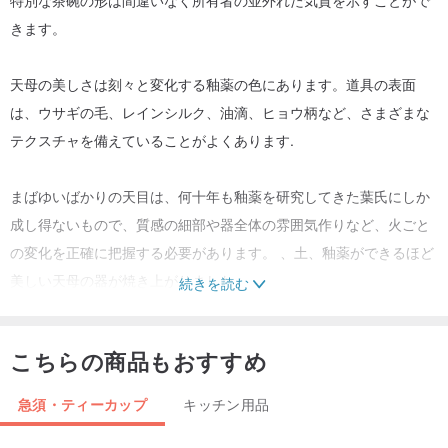
きます。
天母の美しさは刻々と変化する釉薬の色にあります。道具の表面
は、ウサギの毛、レインシルク、油滴、ヒョウ柄など、さまざまな
テクスチャを備えていることがよくあります.
まばゆいばかりの天目は、何十年も釉薬を研究してきた葉氏にしか
成し得ないもので、質感の細部や器全体の雰囲気作りなど、火ごと
の変化を正確に把握する必要があります。 、土、釉薬ができるほど
美しい天母の器が焼き上がりました。
続きを読む
そして、天母の道具は、古くから学者や学者によって追求されてき
こちらの商品もおすすめ
ました。古来、制御不能な要素が多かったため、過去の王朝の陶工
は頭を悩ませ、完璧な天母の作品を得るために懸命に働き、貧困の
急須・ティーカップ
キッチン用品
中での生活を送っていましたが、現在ではテクノロジーの助けを借
りて、多くの陶工が天母を制御する際の要因は制御されています