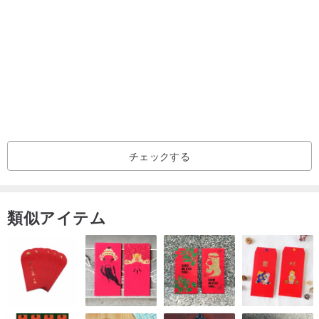
が、天母は依然として非常に難しく、マスターするのが難しいタイ
プの作業です。
この作品は美しいだけでなく、使いやすさも求められており、Ye氏
は長年の経験を生かして各作品を慎重に調整し、各作品が滑らかで
耐久性があるようにしています。
チェックする
→作品仕様
パープル釉花弁茶碗
容量 90cc
類似アイテム
8x8x5 (LWHcm)
→購入時の注意事項
＊当デザイン館の商品はほとんどが手作りで、作品ごとに釉薬やグ
レーの出方が異なりますが、これも焼き物の魅力ですので、ひとつ
の作品が売り切れの際は補充せず、完売することはございません。