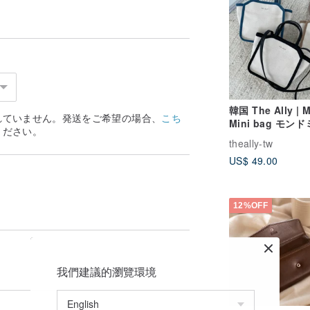
韓国 The Ally | 
れていません。発送をご希望の場合、
こち
Mini bag モン
ください。
ッグ | 多機能ミ
theally-tw
グ
US$ 49.00
12%OFF
我們建議的瀏覽環境