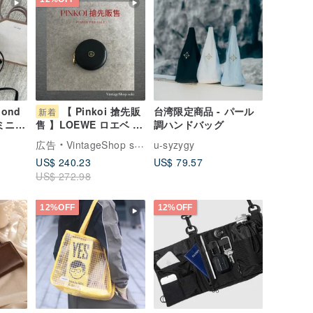
Mond
【 Pinkoi 搶先販
台湾限定商品 - パール
新着
ドミニバ
調ハンドバッグ
售 】LOEWE ロエベ 財
ニバッ
布 ブラック アナグラム
広告
VintageShop solo
u-syzygy
レザー コインケース
US$ 240.23
US$ 79.57
vintage ヴィンテージ
US$ 272.98
オールド 84bggt
12%OFF
12%OFF