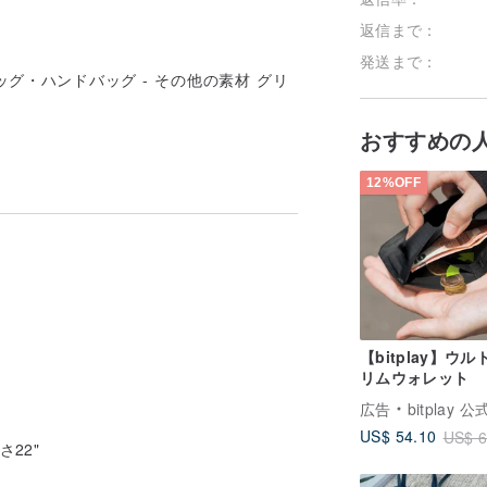
返信まで：
発送まで：
おすすめの
12%OFF
【bitplay】ウ
リムウォレット
広告
bitplay 
US$ 54.10
US$ 6
さ22"