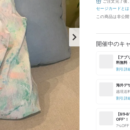
ご注文完了後
セージカードとは
この商品は非公開
開催中のキ
【アプリ
料無料（最
割引詳
海外デ
越境送
割引詳
【8/9
OFF*
7%OFF