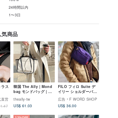
24時間以内
1〜3日
人気商品
ルトラス
韓国 The Ally | Mond
FILO フィロ Suite デ
bag モンドバッグ | 多
イリー ショルダーバッ
機能マザーズバッグ |
グ
公式直営
theally-tw
広告
F WORD SHOP
ミニポーチ付き
US$ 61.03
US$ 36.00
1.47
12%OFF