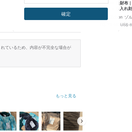
Annette 長財布 
量設計 × 名入れ
確定
フト
広告
Zolton 
US$ 73.93
US$ 8
訳されているため、内容が不完全な場合が
もっと見る