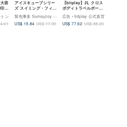
| 大容
アイスキューブシリー
【bitplay】2L クロス
刻印ギ
ズ スイミング・フィッ
ボディトラベルポーチ
トネス・ヨガバッグ 大
ショルダーバッグ
製包事多 Sumayzoy Store
ゾルトン
広告
bitplay 公式直営
容量メッシュ防水ビー
US$ 15.84
US$ 77.62
4.01
US$ 17.99
US$ 88.20
チトート スイートペア
イエロー