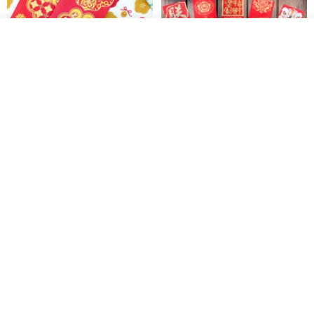
入荷待ち登録
お気に入り
ショップを見る
開運紅包袋をお楽しみください
ラインストーンお年玉袋 - 【お
得な6枚セット】
禮享生活
gfsd
287円
5,083円
送料無料