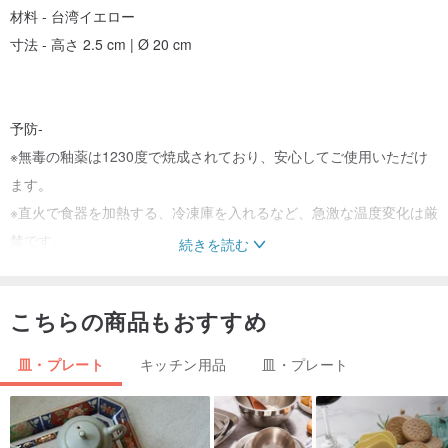
材料 - 台湾イエロー
寸法 - 高さ 2.5 cm | Ø 20 cm
予防-
※無毒の釉薬は1230度で焼成されており、安心してご使用いただけ
ます。
※直火で食器を加熱する、冷凍庫を入れるなど、急激な温度変化は厳
禁です。
続きを読む
*スチールブラシやその他の鋭利なもので直接ブラッシングすること
は避け、布巾またはスポンジを使用してください。
こちらの商品もおすすめ
※長期間の使用により、器に変色や褐色の沈殿物が生じ、釉薬の表面
にヒビが入ることがありますが、これは自然現象です。
皿・プレート
キッチン用品
皿・プレート
購入メモ-
※商品はすべて手作りのため、表面の気泡や凹凸は正常なもので、同