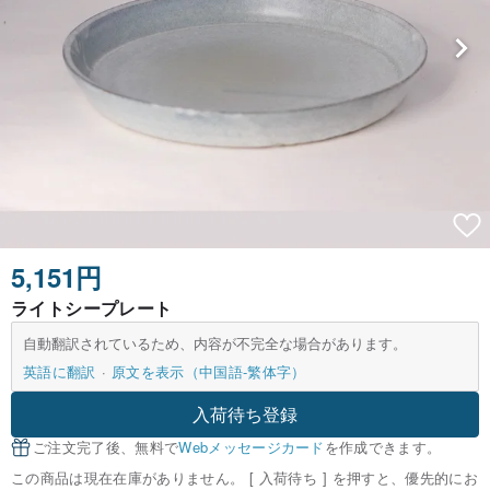
5,151円
ライトシープレート
自動翻訳されているため、内容が不完全な場合があります。
英語に翻訳
原文を表示（中国語-繁体字）
入荷待ち登録
ご注文完了後、無料で
Webメッセージカード
を作成できます。
この商品は現在在庫がありません。 [ 入荷待ち ] を押すと、優先的にお