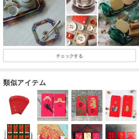
じ商品でも色味やサイズが若干異なる場合がございます。
※開梱動画は権利保護のため、万が一商品に破損等があった場合、事
後補償の証拠として動画を使用させていただきます。
※商品写真は参考写真であり、実際の器の色味や細部を完全に再現す
るものではありませんので、違いが認められない方はご注文をお控
えください。
チェックする
IG検索：sa.ceramic
もっと作品を見る
類似アイテム