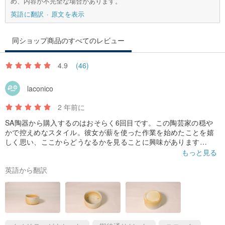
め、内容が不完全な場合があります。
英語に翻訳
原文を表示
同ショップ商品のすべてのレビュー
4.9
(46)
laconico
2 年前に
SA陶器から購入するのはおそらく6回目です。この陶芸家の穏や
かで控えめなスタイル。彼女が薪を使った作業を始めたことを嬉
しく思い、ここからどうなるかを見ることに興味があります
もっと見る
SA陶器から購入するのはおそらく6回目です。この陶芸家の穏や
英語から翻訳
かで控えめなスタイル。彼女が薪を扱うようになったのは嬉しい
し、これからどうなるのか興味があります。おそらく SA 陶器か
らの購入は 6 回目です。この陶芸家の穏やかで控えめなスタイ
ル。彼女が薪を使った作業を始めたことを嬉しく思い、ここから
どうなるかを見ることに興味があります