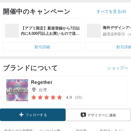
開催中のキャンペーン
すべてを見る(4)
海外デザインア
【アプリ限定】新規登録から7日以
入
内に4,000円以上お買いもので送料
越境送料割引（
無料（最大500円OFF）
割引詳細
割引詳
ブランドについて
ショップへ
Regether
台湾
4.9
(65)
フォローする
デザイナーに連絡
発送までの所要時
フォロワー数
返信率
前回オンライン