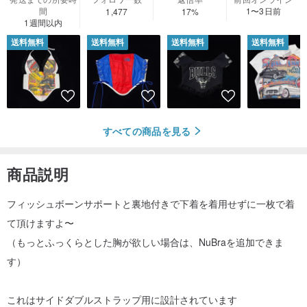
間
1〜3日前
1,477
17%
1週間以内
送料無料
送料無料
送料無料
送料無料
すべての商品を見る
商品説明
フィッシュボーンサポートと裏地付きで下着を着用せずに一枚で着
て頂けますよ〜
（もっとふっくらとした胸が欲しい場合は、NuBraを追加できま
す）
これはサイドダブルストラップ用に設計されています