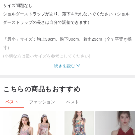
サイズ問題なし
ショルダーストラップがあり、落下を恐れないでください（ショル
ダーストラップの長さは自分で調整できます）
「最小」サイズ：胸上38cm、胸下30cm、着丈23cm（全て平置き採
寸）
(小柄な方は最小サイズを参考にしてください)
続きを読む
一般的な体型は、通常の下着のサイズを参照できます
バスト32～36インチにフィット。
こちらの商品もおすすめ
衣料品は市場と同時に販売されます
ベスト
ファッション
ベスト
入札前に質問してください！ !
ビンテージ商品は古いものですので、どうしても小さな傷がついて
いる場合がございます 仕分けしてから棚に並べております 完璧主義