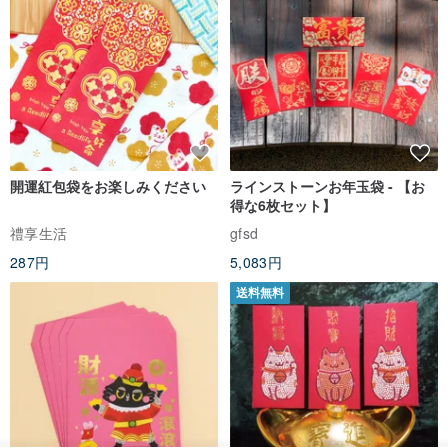
開運紅包袋をお楽しみください
ラインストーンお年玉袋 - 【お
得な6枚セット】
禮享生活
gfsd
287円
5,083円
送料無料