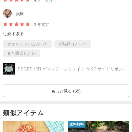
美咲
2 年前に
可愛すぎる
クオリティがよかった
期待通りだった
また購入したい
REGETHER ヴィンテージリメイク NIKE サイドリボンコルセット-17
もっと見る (65)
類似アイテム
送料無料