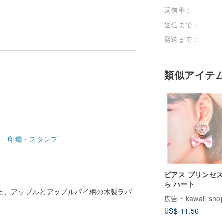
返信率：
返信まで：
発送まで：
類似アイテ
 -
印鑑・スタンプ
ピアス プリンセス
ら ハート
造した、アップルとアップルパイ柄の木製ラバ
広告
kawaii shop p
US$ 11.56