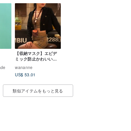
【収納マスク】エピデ
ミック防止かわいい友
達IDカードカバー∣ネッ
ade
wananne
クマウントXノンホール
US$ 53.01
ピアスプルリング∣レザ
ーダークレッド
類似アイテムをもっと見る