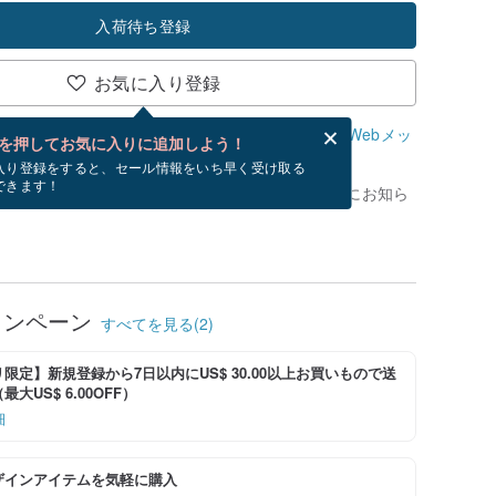
入荷待ち登録
お気に入り登録
、無料でWebメッセージカードを作成できます。
Webメッ
を押してお気に入りに追加しよう！
？
入り登録をすると、セール情報をいち早く受け取る
できます！
がありません。 [ 入荷待ち ] を押すと、優先的にお知ら
ャンペーン
すべてを見る(2)
限定】新規登録から7日以内にUS$ 30.00以上お買いもので送
大US$ 6.00OFF）
細
ザインアイテムを気軽に購入