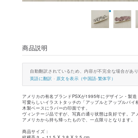
商品説明
自動翻訳されているため、内容が不完全な場合があ
英語に翻訳
原文を表示（中国語-繁体字）
アメリカの有名ブランドPSXが1995年にデザイン・製
可愛らしいイラストタッチの「アップルとアップルパイ
木製ベースにラバーの印面です。
ヴィンテージ品ですが、写真の通り状態は良好です。ア
アメリカから持ち帰ったもので、一点限りとなります。
商品サイズ：
縦横高さ = 11.5 X 3.8 X 2.5 cm