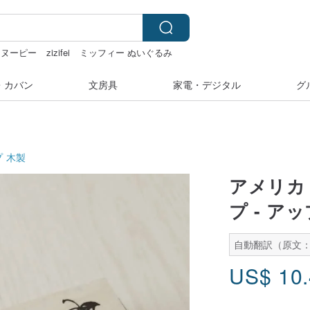
スヌーピー
zizifei
ミッフィー ぬいぐるみ
テッカー
・カバン
文房具
家電・デジタル
グ
プ
木製
アメリカ 
プ - 
自動翻訳（原文：
US$
10