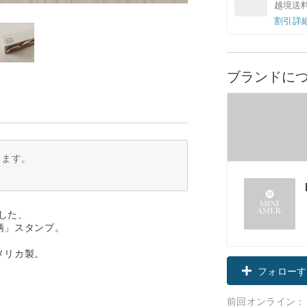
越境送
割引詳
ブランドに
ります。
造した、
柄」スタンプ。
メリカ製。
フォローす
前回オンライン：