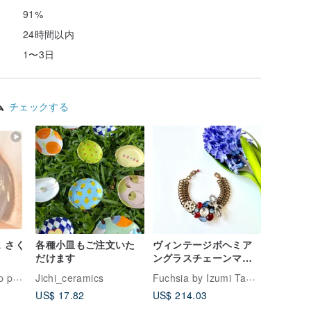
91%
24時間以内
1〜3日
ム
チェックする
 さく
各種小皿もご注文いた
ヴィンテージボヘミア
だけます
ングラスチェーンマイ
ユブレスレット ブル
Fuchsia by Izumi Tahara
omul
Jichi_ceramics
ー
US$ 17.82
US$ 214.03