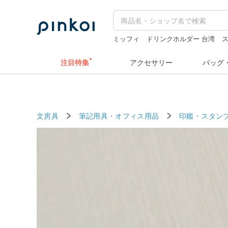
ミッフィ
ドリンクホルダー 台湾
水着
台湾 24金 ネックレス
人物ス
注目特集
アクセサリー
バッグ
文房具
筆記用具・オフィス用品
印鑑・スタン