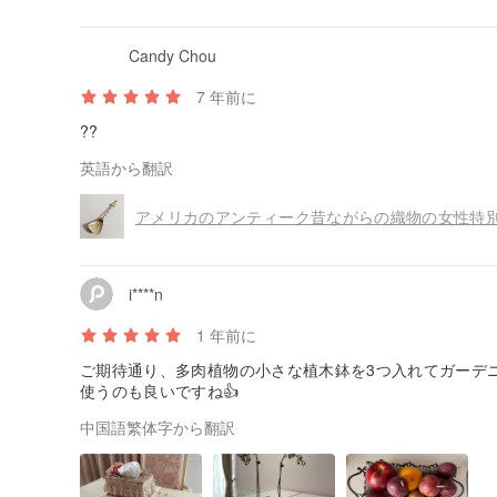
Candy Chou
7 年前に
??
英語から翻訳
i****n
1 年前に
ご期待通り、多肉植物の小さな植木鉢を3つ入れてガーデ
使うのも良いですね👍
中国語繁体字から翻訳