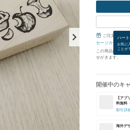
ご注文完了後
ハート
セージカードとは
お気に
ことが
この商品は現在在庫
せがきます。
開催中のキ
【アプリ
料無料（最
割引詳
海外デ