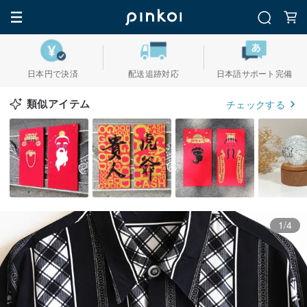
日本円で決済
配送追跡対応
日本語サポート完備
類似アイテム
チェックする
1/4