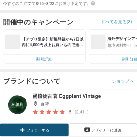
今すぐのご注文で8/15~8/22にお届け予定です。
開催中のキャンペーン
すべてを見る(3)
海外デザインア
【アプリ限定】新規登録から7日以
入
内に4,000円以上お買いもので送料
越境送料割引（
無料（最大500円OFF）
割引詳細
割引詳
ブランドについて
ショップへ
蛋植物古著 Eggplant Vintage
台湾
5
(2,411)
フォローする
デザイナーに連絡