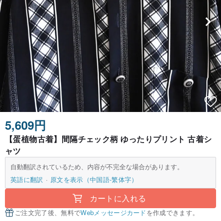
5,609円
【蛋植物古着】間隔チェック柄 ゆったりプリント 古着シ
ャツ
自動翻訳されているため、内容が不完全な場合があります。
英語に翻訳
原文を表示（中国語-繁体字）
カートに入れる
ご注文完了後、無料で
Webメッセージカード
を作成できます。