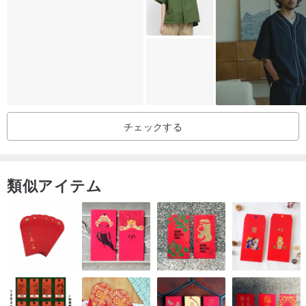
商品の状態や製造年代について強いこだわりがある方、ご不明な点
がある場合は、お気軽にお問い合わせください。可能な限り詳しく
お答えいたします。
〖サイズについて〗
チェックする
商品のサイズは全て平置きで測定した寸法です。手作業での測定の
ため、「2cm」以内の若干の誤差が生じる場合があります。実寸は
商品をご確認ください。
類似アイテム
ご購入前には必ずサイズをご確認いただき、お手元に届いてからサ
イズが合わないという事態を避けることをお推奨します。服のサイ
ズについてあまりイメージが湧かない場合は、提示されているサイ
ズとお手持ちの服を実際に測り比べていただくと、より正確です。
〖色味について〗