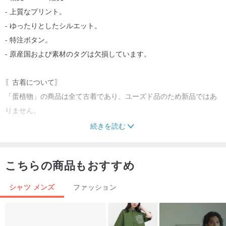
- 上質なプリント。
- ゆったりとしたシルエット。
- 特注ボタン。
- 原産国および素材のタグは欠損しています。
〖古着について〗
「蛋植物」の商品は全て古着であり、ユーズド品のため新品ではあ
りません。
続きを読む
各商品は出品前に丁寧にクリーニングと検品を行っており、外観に
「2cm」を超える汚れや破損がある場合は、商品説明に明記してい
こちらの商品もおすすめ
ます。
シャツ メンズ
ファッション
しかしながら、古着は新品ではないため、細かなほつれ、軽度の色
あせ、微細なシミなど、多少の使用感があることをご理解くださ
い。これらを一点ずつ全て記述することは困難です。