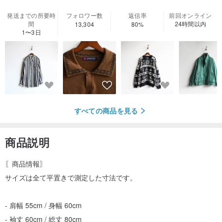
発送までの所要時
フォロワー数
返信率
前回オンライン
間
24時間以内
13,304
80%
1〜3日
すべての商品を見る
商品説明
〖商品情報〗
サイズは全て平置きで測定した寸法です。
- 肩幅 55cm / 身幅 60cm
- 袖丈 60cm / 総丈 80cm