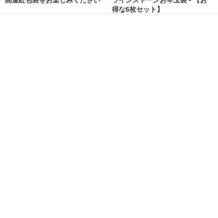
得な6枚セット】
禮享生活
gfsd
カートに入れる
287円
5,083円
お気に入り
ショップを見る
送料無料
黒猫マルーの小さな財神 宝くじ
【GFSD】ラインストーン精品 -
ホットスタンプポチ袋
煌めく多目的ポチ袋 -【招財納
福・金運招来】
Huei Hei Ji Bai
gfsd
516円
6,868円