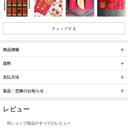
「蛋植物」の商品は全て高画質なデジタルカメラで撮影し、商品と
実際の色味の誤差を最小限に抑えるよう努めております。しかし、
ご覧になるモニターの表示設定の違い、個人の主観的な判断の差、
チェックする
視聴時の光の明暗など、様々な要因により、完全に色差がないこと
を保証することはできません。商品の色味に関して特にこだわりを
お持ちのお客様は、ご注文前にお問い合わせいただくことをお推奨
商品情報
します。
送料
支払方法
返品・交換のお知らせ
レビュー
同ショップ商品のすべてのレビュー