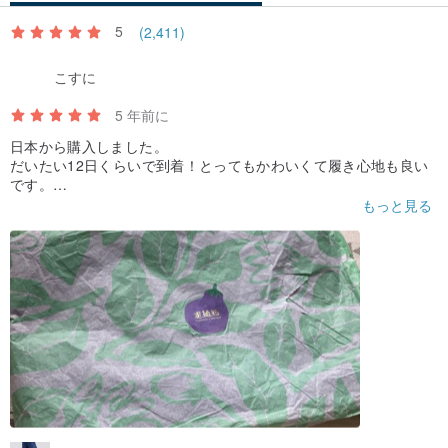
5
(2,411)
こすに
5 年前に
日本から購入しました。
だいたい12日くらいで到着！とってもかわいくて履き心地も良い
です。
はじめてのピンコイでの購入&海外通販だったので不安もありまし
もっと見る
たが、無事取引できて良かったです。
リピートしたいと思います！