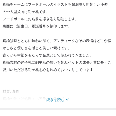
真鍮チャームにフードボールのイラストを超深堀り彫刻した小型
犬〜大型犬向け迷子札です。
フードボールにお名前を浮き彫り彫刻します。
裏面には誕生日、電話番号を刻印します。
真鍮は時とともに味わい深く、アンティークなその表情はどこか懐
かしさと優しさを感じる美しい素材です。
古くから幸福をもたらす金属として使われてきました。
真鍮素材の迷子札に飼主様の想いを刻みペットの成長と共に長くご
愛用いただける迷子札を心を込めておつくりしています。
材質: 真鍮
真鍮の仕上げ処理：ヘアライン仕上げ
続きを読む
重さ: 5.7g（キーリング込み）
幅: 20mm