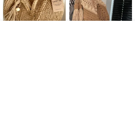
入荷待ち登録
ショップを見る
クロシェ編み丸型ジュートバッ
オーガニックコットン糸の編み
グ、クロシェ編みトートバッ
バッグ、クラッチバッグとして
グ、クロシェ編みショルダーバ
も。
Lunar Cat
Knits And Woven By Oom
ッグ
11,425円
5,405円
8,314円
送料無料