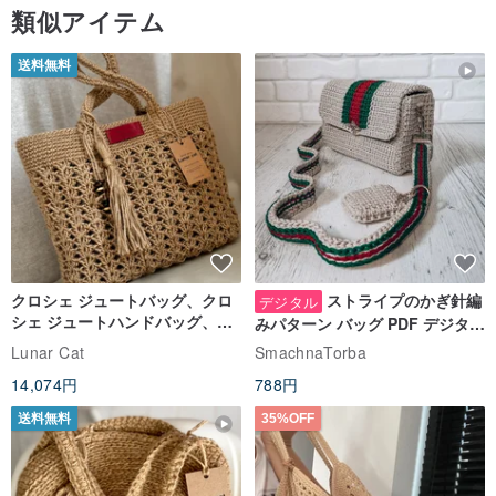
行わさせていただきます。
類似アイテム
返品・交換について
送料無料
オーダーメイドの商品は返品、返金はお受けしておりません。
不良品・誤納品のみ交換を承ります。不良品・ご納品は商品到着後
３日以内にご連絡ください。商品の状況を確認させて頂き、不良品
と認められた場合商品の交換をさせて頂きます。
クロシェ ジュートバッグ、クロ
ストライプのかぎ針編
デジタル
シェ ジュートハンドバッグ、リ
みパターン バッグ PDF デジタル
ユーザブルバッグ
インスタント ダウンロード、レ
Lunar Cat
SmachnaTorba
ディース クロスボディ
14,074円
788円
送料無料
35%OFF