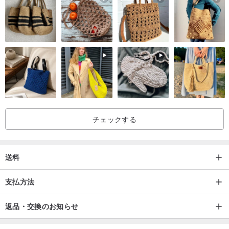
・誕生日
真鍮の取り扱い
・真鍮は長時間水に触れますとサビや色あせの原因となります。
刻印について
こちらの商品はご希望の文字の刻印を行うことが可能です。10文字
以内の英語が刻印可能です。
チェックする
製作にかかる日数
送料
こちらの商品はオーダーメイドの商品となっております。完成まで2
週間かかります。
支払方法
発送について
返品・交換のお知らせ
当ショップは土日は休店となっており、発送作業は翌週月曜日より