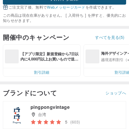
ご注文完了後、無料で
Webメッセージカード
を作成できます。
この商品は現在在庫がありません。 [ 入荷待ち ] を押すと、優先的にお
知らせがきます。
開催中のキャンペーン
すべてを見る(5)
海外デザインア
【アプリ限定】新規登録から7日以
入
内に4,000円以上お買いもので送料
越境送料割引（
無料（最大500円OFF）
割引詳細
割引詳
ブランドについて
ショップへ
pingpongvintage
台湾
5
(603)