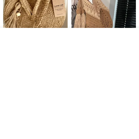
入荷待ち登録
お気に入り
ショップを見る
クロシェ編み丸型ジュートバッ
オーガニックコットン糸の編み
グ、クロシェ編みトートバッ
バッグ、クラッチバッグとして
グ、クロシェ編みショルダーバ
も。
Lunar Cat
Knits And Woven By Oom
ッグ
11,425円
5,405円
8,314円
送料無料