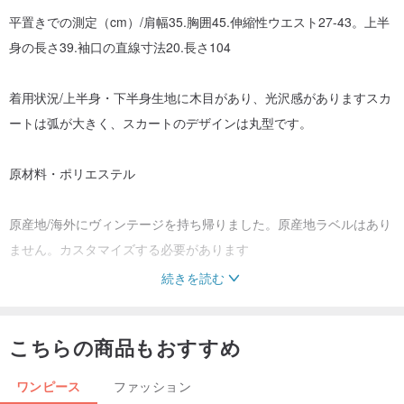
平置きでの測定（cm）/肩幅35.胸囲45.伸縮性ウエスト27-43。上半
身の長さ39.袖口の直線寸法20.長さ104
着用状況/上半身・下半身生地に木目があり、光沢感がありますスカ
ートは弧が大きく、スカートのデザインは丸型です。
原材料・ポリエステル
原産地/海外にヴィンテージを持ち帰りました。原産地ラベルはあり
ません。カスタマイズする必要があります
続きを読む
洗濯方法/テクスチャード加工の服、素材を保護するために手洗いし
て乾かしてください平らな素材は洗濯バッグで洗濯機で洗えます
こちらの商品もおすすめ
詳細トーテム/限定ワンピース/立体版/
ワンピース
ファッション
オールシーズンに適しています/カラーマッチングはエレガントで着