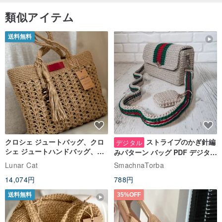
類似アイテム
送料無料
クロシェ ジュートバッグ、クロ
ストライプのかぎ針編
デジタル
シェ ジュートハンドバッグ、リ
みパターン バッグ PDF デジタル
ユーザブルバッグ
インスタント ダウンロード、レ
Lunar Cat
SmachnaTorba
ディース クロスボディ
14,074円
788円
送料無料
35%OFF