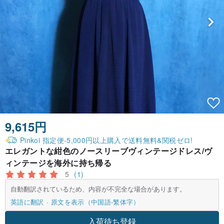
9,615円
Pinkoi 指定便-5,000円以上購入で送料無料&関税ゼロ!
エレガントな紺色のノースリーブヴィンテージドレス/ヴ
ィンテージを海外に持ち帰る
5
(1)
自動翻訳されているため、内容が不完全な場合があります。
英語に翻訳
原文を表示（中国語-繁体字）
入荷待ち登録