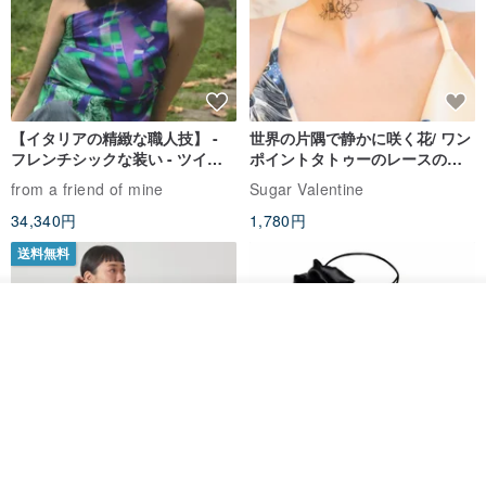
【イタリアの精緻な職人技】 -
世界の片隅で静かに咲く花/ ワン
フレンチシックな装い - ツイル
ポイントタトゥーのレースのチ
プリントシルクスカーフトップ
ョーカー SV649
from a friend of mine
Sugar Valentine
ス
34,340円
1,780円
送料無料
その他の商品を見る
ショップを見る
CHARM 日本製 ショート ミック
天然シルクフラワーネックレス -