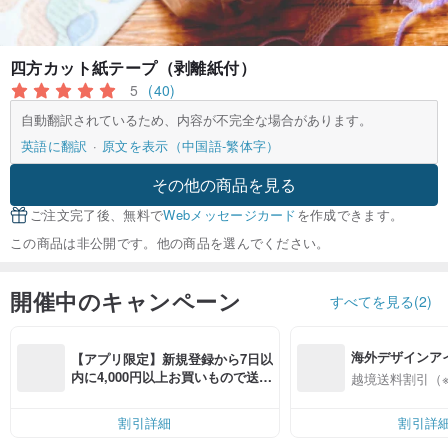
四方カット紙テープ（剥離紙付）
5
(40)
自動翻訳されているため、内容が不完全な場合があります。
英語に翻訳
原文を表示（中国語-繁体字）
その他の商品を見る
ご注文完了後、無料で
Webメッセージカード
を作成できます。
この商品は非公開です。他の商品を選んでください。
開催中のキャンペーン
すべてを見る(2)
海外デザインア
【アプリ限定】新規登録から7日以
入
内に4,000円以上お買いもので送料
越境送料割引（
無料（最大500円OFF）
割引詳細
割引詳